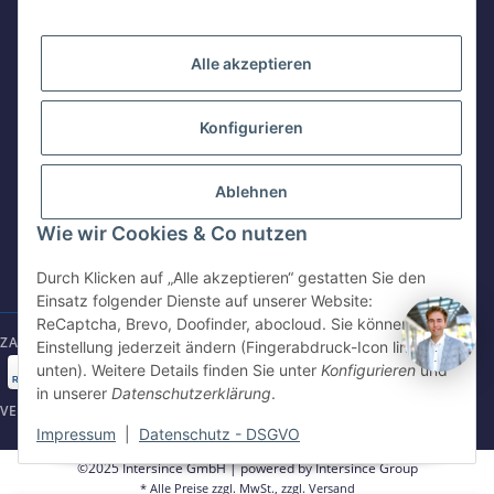
KONTAKT
WhatsApp
+49 162 5669885
Alle akzeptieren
Intersince GmbH
Konfigurieren
powered by Intersince Group
E-Mail schreiben
shop@intersince.de
Wendelsteinstr. 31
84508 Burgkirchen a.d.Alz
Ablehnen
+49 86799 84969 - 0
Webseite besuchen
Wie wir Cookies & Co nutzen
Mo-Fr: 8:30 - 17:00 Uhr
www.intersince-group.de
Durch Klicken auf „Alle akzeptieren“ gestatten Sie den
shop@intersince.de
Einsatz folgender Dienste auf unserer Website:
ReCaptcha, Brevo, Doofinder, abocloud. Sie können die
ZAHLUNGSARTEN
Einstellung jederzeit ändern (Fingerabdruck-Icon links
unten). Weitere Details finden Sie unter
Konfigurieren
und
in unserer
Datenschutzerklärung
.
VERSANDARTEN
Impressum
|
Datenschutz - DSGVO
©2025 Intersince GmbH | powered by Intersince Group
* Alle Preise zzgl. MwSt., zzgl.
Versand