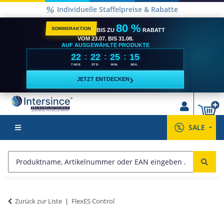
Versandkostenfrei ab 2500,- €**
80 %
SOMMERAKTION
BIS ZU
RABATT
VOM 23.07. BIS 31.08.
AUF AUSGEWÄHLTE PRODUKTE
22
22
25
15
:
:
:
TAGE
STD.
MIN.
SEK.
›
JETZT ENTDECKEN
SALE
Zurück zur Liste
FlexES Control