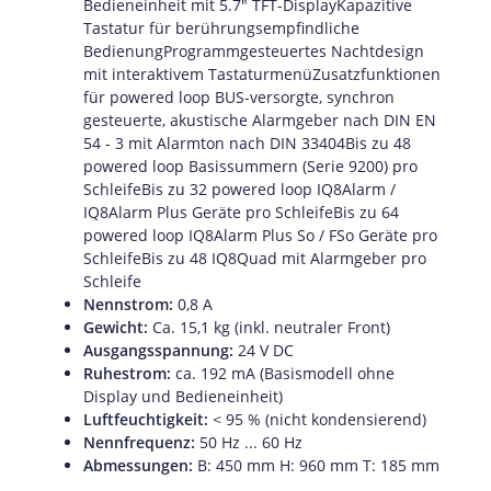
Bedieneinheit mit 5.7" TFT-DisplayKapazitive
Tastatur für berührungsempfindliche
BedienungProgrammgesteuertes Nachtdesign
mit interaktivem TastaturmenüZusatzfunktionen
für powered loop BUS-versorgte, synchron
gesteuerte, akustische Alarmgeber nach DIN EN
54 - 3 mit Alarmton nach DIN 33404Bis zu 48
powered loop Basissummern (Serie 9200) pro
SchleifeBis zu 32 powered loop IQ8Alarm /
IQ8Alarm Plus Geräte pro SchleifeBis zu 64
powered loop IQ8Alarm Plus So / FSo Geräte pro
SchleifeBis zu 48 IQ8Quad mit Alarmgeber pro
Schleife
Nennstrom:
0,8 A
Gewicht:
Ca. 15,1 kg (inkl. neutraler Front)
Ausgangsspannung:
24 V DC
Ruhestrom:
ca. 192 mA (Basismodell ohne
Display und Bedieneinheit)
Luftfeuchtigkeit:
< 95 % (nicht kondensierend)
Nennfrequenz:
50 Hz ... 60 Hz
Abmessungen:
B: 450 mm H: 960 mm T: 185 mm