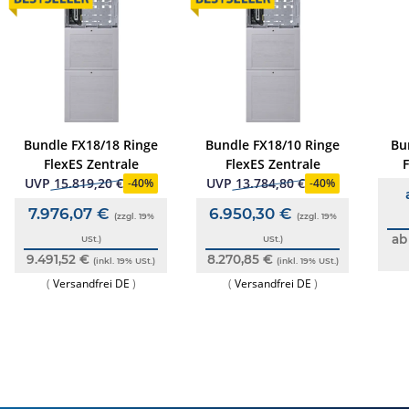
Bundle FX18/18 Ringe
Bundle FX18/10 Ringe
Bu
FlexES Zentrale
FlexES Zentrale
F
S
UVP
15.819,20 €
UVP
13.784,80 €
-
40%
-
40%
7.976,07 €
6.950,30 €
(zzgl. 19%
(zzgl. 19%
ab
USt.)
USt.)
9.491,52 €
8.270,85 €
(inkl. 19% USt.)
(inkl. 19% USt.)
(
Versandfrei DE
)
(
Versandfrei DE
)