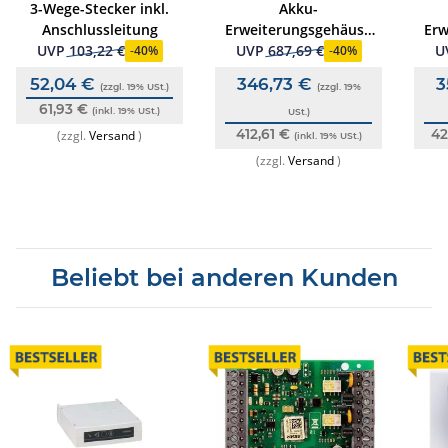
3-Wege-Stecker inkl.
Akku-
Anschlussleitung
Erweiterungsgehäuse
Erw
für 2 x 12 V/24 Ah
f
UVP
103,22 €
UVP
687,69 €
U
-
40%
-
40%
52,04 €
346,73 €
3
(zzgl. 19% USt.)
(zzgl. 19%
61,93 €
(inkl. 19% USt.)
USt.)
412,61 €
42
(zzgl.
Versand
)
(inkl. 19% USt.)
(zzgl.
Versand
)
Beliebt bei anderen Kunden