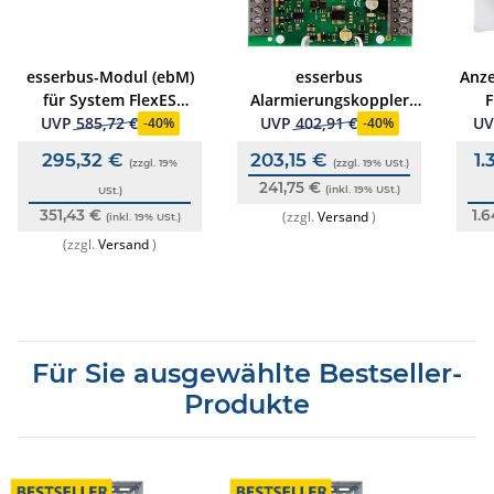
esserbus-Modul (ebM)
esserbus
Anze
für System FlexES
Alarmierungskoppler
F
Control
Typ 4MG2R
UVP
585,72 €
UVP
402,91 €
U
-
40%
-
40%
295,32 €
203,15 €
1
(zzgl. 19%
(zzgl. 19% USt.)
241,75 €
(inkl. 19% USt.)
USt.)
351,43 €
1.
(zzgl.
Versand
)
(inkl. 19% USt.)
(zzgl.
Versand
)
Für Sie ausgewählte Bestseller-
Produkte