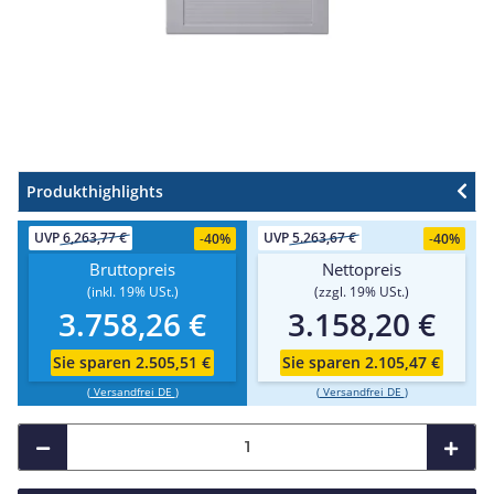
Produkthighlights
UVP
6,263,77 €
UVP
5.263,67 €
-
40%
-
40%
Bruttopreis
Nettopreis
(inkl. 19% USt.)
(zzgl. 19% USt.)
3.758,26 €
3.158,20 €
Sie sparen 2.505,51 €
Sie sparen 2.105,47 €
(
Versandfrei DE
)
(
Versandfrei DE
)