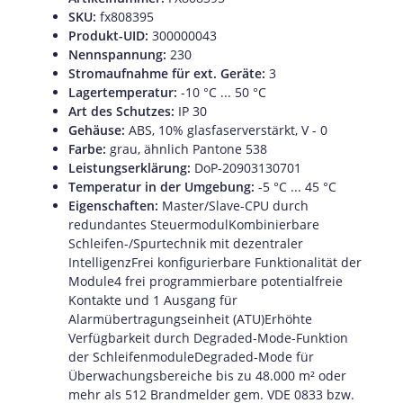
SKU:
fx808395
Produkt-UID:
300000043
Nennspannung:
230
Stromaufnahme für ext. Geräte:
3
Lagertemperatur:
-10 °C ... 50 °C
Art des Schutzes:
IP 30
Gehäuse:
ABS, 10% glasfaserverstärkt, V - 0
Farbe:
grau, ähnlich Pantone 538
Leistungserklärung:
DoP-20903130701
Temperatur in der Umgebung:
-5 °C ... 45 °C
Eigenschaften:
Master/Slave-CPU durch
redundantes SteuermodulKombinierbare
Schleifen-/Spurtechnik mit dezentraler
IntelligenzFrei konfigurierbare Funktionalität der
Module4 frei programmierbare potentialfreie
Kontakte und 1 Ausgang für
Alarmübertragungseinheit (ATU)Erhöhte
Verfügbarkeit durch Degraded-Mode-Funktion
der SchleifenmoduleDegraded-Mode für
Überwachungsbereiche bis zu 48.000 m² oder
mehr als 512 Brandmelder gem. VDE 0833 bzw.