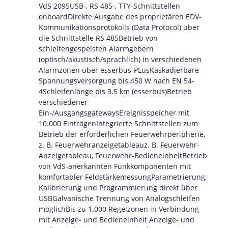
VdS 2095USB-, RS 485-, TTY-Schnittstellen
onboardDirekte Ausgabe des proprietären EDV-
Kommunikationsprotokolls (Data Protocol) über
die Schnittstelle RS 485Betrieb von
schleifengespeisten Alarmgebern
(optisch/akustisch/sprachlich) in verschiedenen
Alarmzonen über esserbus-PLusKaskadierbare
Spannungsversorgung bis 450 W nach EN 54-
4Schleifenlänge bis 3.5 km (esserbus)Betrieb
verschiedener
Ein-/AusgangsgatewaysEreignisspeicher mit
10.000 EinträgenIntegrierte Schnittstellen zum
Betrieb der erforderlichen Feuerwehrperipherie,
z. B. Feuerwehranzeigetableauz. B. Feuerwehr-
Anzeigetableau, Feuerwehr-BedieneinheitBetrieb
von VdS-anerkannten Funkkomponenten mit
komfortabler FeldstärkemessungParametrierung,
Kalibrierung und Programmierung direkt über
USBGalvanische Trennung von Analogschleifen
möglichBis zu 1.000 Regelzonen in Verbindung
mit Anzeige- und Bedieneinheit Anzeige- und