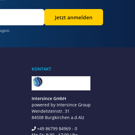
Jetzt anmelden
öglich.
Benötigen Sie Hilfe?
Wir sind gerne für Sie da
KONTAKT
Jetzt anrufen
+49 8679 984969 - 0
werktags Mo–Fr 8:30–17:00 Uhr
Intersince GmbH
powered by Intersince Group
WhatsApp
+49 162 5669885
Wendelsteinstr. 31
84508 Burgkirchen a.d.Alz
+49 86799 84969 - 0
E-Mail schreiben
Mo-Fr: 8:30 - 17:00 Uhr