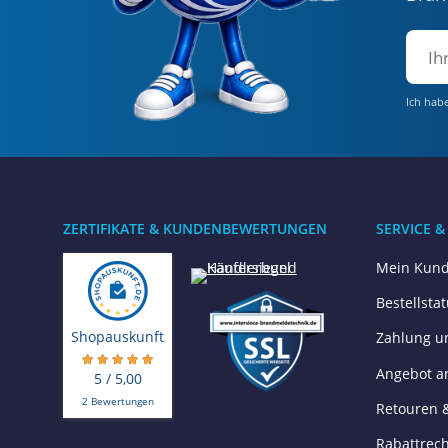
Ich hab
ZERTIFIKATE & KUNDENBEWERTUNGEN
SERVICE &
Mein Kund
Bestellsta
Shopauskunft
Zahlung u
Angebot a
5 / 5,00
2 Bewertungen
Retouren 
Rabattrec