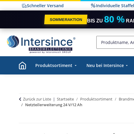
Schneller Versand
Individuelle Staff
80 %
SOMMERAKTION
BIS ZU
RA
Produktsortiment
Neu bei Intersince
Zurück zur Liste
Startseite
Produktsortiment
Brandme
Netzteilerweiterung 24 V/12 Ah