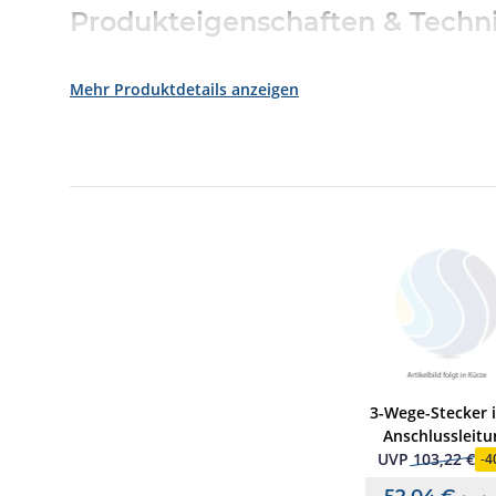
Produkteigenschaften & Techni
Artikelnummer:
FX808363
Mehr Produktdetails anzeigen
SKU:
fx808363
Produkt-UID:
300000069
Kapazität der Batterie:
4 x 12 V / 12 Ah (max. 4 x 12
Stromaufnahme für ext. Geräte:
3
Nennfrequenz:
50 Hz ... 60 Hz
Temperatur in der Umgebung:
-5 °C ... 45 °C
Farbe:
grau, ähnlich Pantone 538
Abmessungen:
B: 450 mm H: 320 mm T: 185 mm
Lagertemperatur:
-10 °C ... 50 °C
Nennstrom:
0,7 A
Nennspannung:
230
Luftfeuchtigkeit:
< 95 % (nicht kondensierend)
Gewicht:
Ca. 6,2 kg
Ausgangsstrom:
max. 6 A (gesamt)
3-Wege-Stecker i
Gehäuse:
ABS, 10% glasfaserverstärkt, V - 0
Anschlussleitu
Ausgangsspannung:
24 V DC
UVP
103,22 €
-
4
Lieferumfang & Zubehör
52,04 €