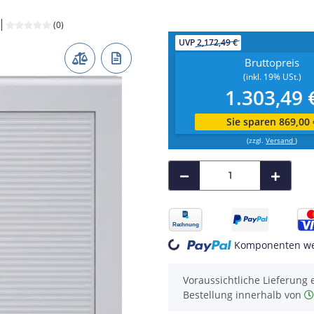
(0)
UVP
2,172,49 €
Bruttopreis
(inkl. 19% USt.)
1.303,49 
Sie sparen 869,00 
(zzgl.
Versand
)
Komponenten wer
Loading...
Voraussichtliche Lieferung 
Bestellung innerhalb von