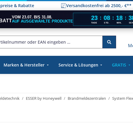
elpreise & Rabatte
Versandkostenfrei ab 2500,- €**
23
08
18
3
VOM 23.07. BIS 31.08.
:
:
:
BATT
AUF AUSGEWÄHLTE PRODUKTE
TAGE
STD.
MIN.
SE
Me
Marken & Hersteller
Service & Lösungen
GRATIS
ldetechnik
ESSER by Honeywell
Brandmeldezentralen
System Flex