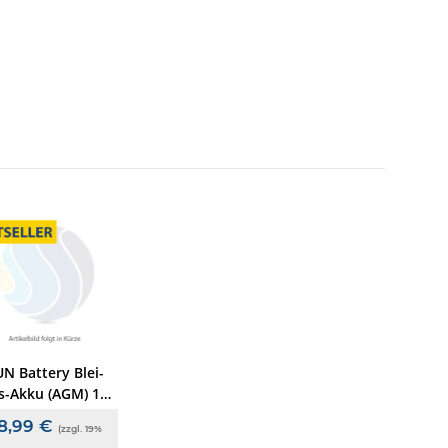
N Battery Blei-
es-Akku (AGM) 12V
12Ah, Anschl. T2
8,99 €
(zzgl. 19%
(6,3 mm), VdS-