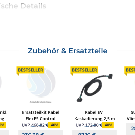
sche Details
 V/12 Ah)
Zubehör & Ersatzteile
nkl.
Ersatzteilkit Kabel
Kabel EV-
SU
ng
FlexES Control
Kaskadierung 2,5 m
Vli
/ 
UVP
468,82 €
UVP
172,86 €
0%
-
40%
-
40%
2
236,38 €
87,16 €