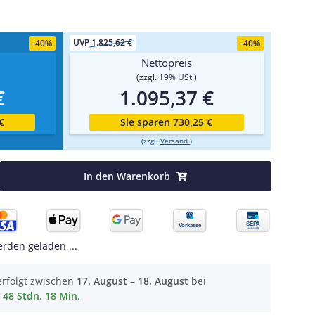
UVP
1.825,62 €
-
40%
-
40%
Nettopreis
(zzgl. 19% USt.)
€
1.095,37 €
€
Sie sparen 730,25 €
(zzgl.
Versand
)
In den Warenkorb
den geladen ...
erfolgt zwischen
17. August – 18. August
bei
48 Stdn. 18 Min.