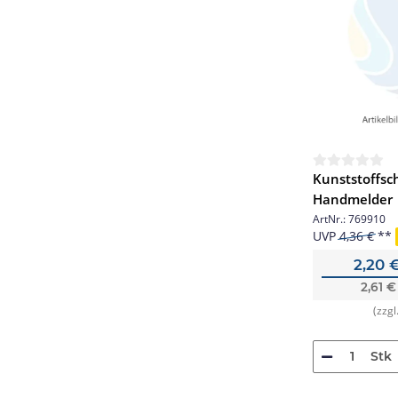
Kunststoffsch
Handmelder
ArtNr.:
769910
UVP
4,36 €
2,20 
2,61 
(zzgl
Stk