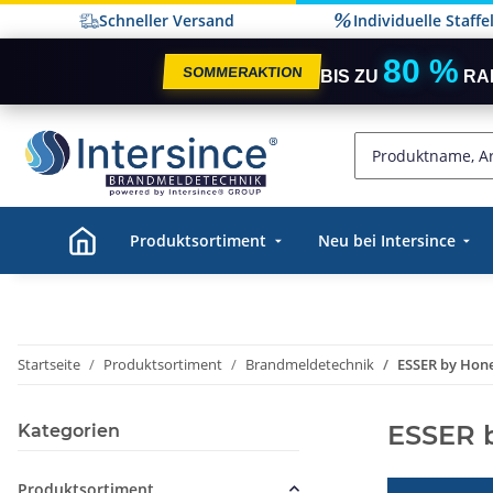
Schneller Versand
Individuelle Staff
80 %
SOMMERAKTION
BIS ZU
RA
Produktsortiment
Neu bei Intersince
Startseite
Produktsortiment
Brandmeldetechnik
ESSER by Hon
ESSER 
Kategorien
Produktsortiment