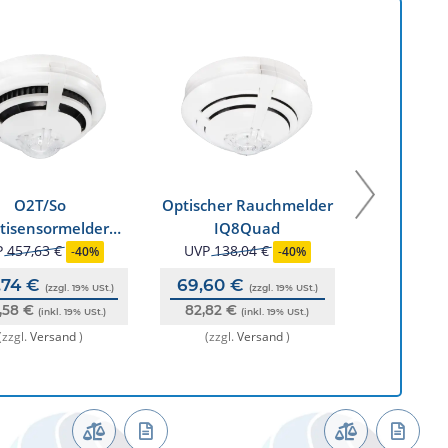
O2T/So
Optischer Rauchmelder
Meldersoc
tisensormelder
IQ8Quad
für Ser
uad mit integr.
P
457,63 €
UVP
138,04 €
UVP
19,
-
40%
-
40%
Warnton
,74 €
69,60 €
9,59 
(zzgl. 19% USt.)
(zzgl. 19% USt.)
,58 €
82,82 €
11,42 €
(inkl. 19% USt.)
(inkl. 19% USt.)
(zzgl.
Versand
)
(zzgl.
Versand
)
(zzgl.