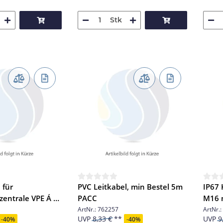
Stk
 für
PVC Leitkabel, min Bestel 5m
IP67
entrale VPE Á 2
PACC
M16 
007
ArtNr.:
762257
ArtNr.:
UVP
8,33 €
UVP
9
-
40%
-
40%