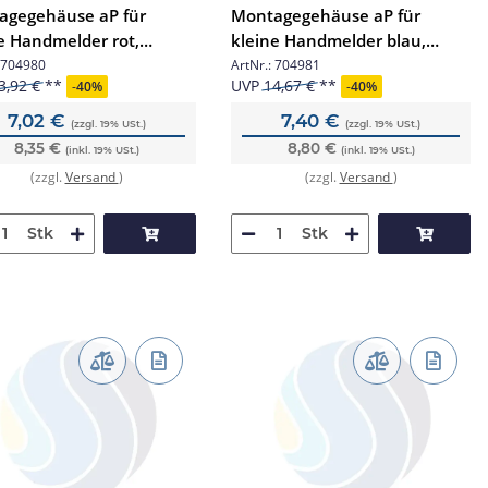
agegehäuse aP für
Montagegehäuse aP für
e Handmelder rot,
kleine Handmelder blau,
ch RAL 3020
ähnlich RAL 5015
704980
ArtNr.:
704981
3,92 €
UVP
14,67 €
-
40%
-
40%
7,02 €
7,40 €
(zzgl. 19% USt.)
(zzgl. 19% USt.)
8,35 €
8,80 €
(inkl. 19% USt.)
(inkl. 19% USt.)
(zzgl.
Versand
)
(zzgl.
Versand
)
Stk
Stk