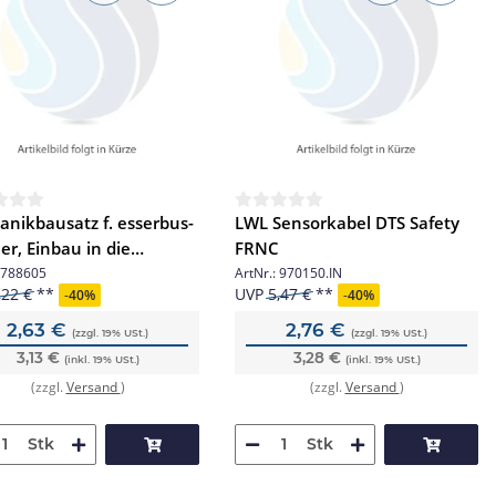
nikbausatz f. esserbus-
LWL Sensorkabel DTS Safety
er, Einbau in die
FRNC
ale
788605
ArtNr.:
970150.IN
,22 €
UVP
5,47 €
-
40%
-
40%
2,63 €
2,76 €
(zzgl. 19% USt.)
(zzgl. 19% USt.)
3,13 €
3,28 €
(inkl. 19% USt.)
(inkl. 19% USt.)
(zzgl.
Versand
)
(zzgl.
Versand
)
Stk
Stk