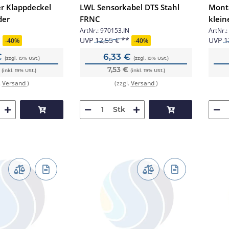
r Klappdeckel
LWL Sensorkabel DTS Stahl
Mont
der
FRNC
klein
ähnli
ArtNr.:
970153.IN
ArtNr.:
UVP
12,55 €
UVP
1
-
40%
-
40%
€
6,33 €
(zzgl. 19% USt.)
(zzgl. 19% USt.)
€
7,53 €
(inkl. 19% USt.)
(inkl. 19% USt.)
.
Versand
)
(zzgl.
Versand
)
Stk