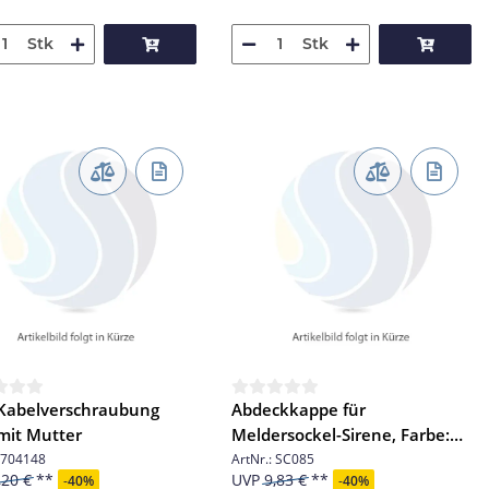
Stk
Stk
 Kabelverschraubung
Abdeckkappe für
mit Mutter
Meldersockel-Sirene, Farbe:
weiß
704148
ArtNr.:
SC085
,20 €
UVP
9,83 €
-
40%
-
40%