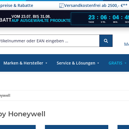
elpreise & Rabatte
Versandkostenfrei ab 2500,- €**
23
06
04
4
VOM 23.07. BIS 31.08.
:
:
:
BATT
AUF AUSGEWÄHLTE PRODUKTE
TAGE
STD.
MIN.
SE
Me
Marken & Hersteller
Service & Lösungen
GRATIS
eywell
by Honeywell