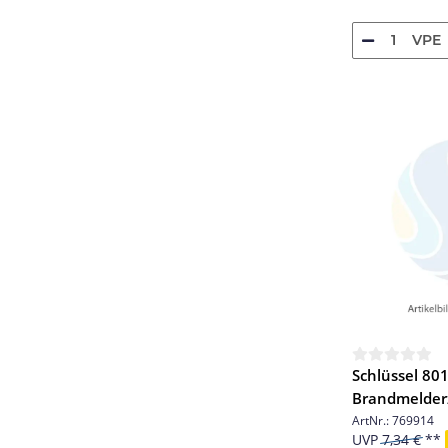
VPE
Schlüssel 801
Brandmelderz
STK.B8027-0
ArtNr.:
769914
UVP
7,34 €