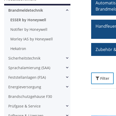
Automatis
Brandmel
Brandmeldetechnik
ESSER by Honeywell
Handfeue
Notifier by Honeywell
Morley IAS by Honeywell
Hekatron
Zubehör & 
Sicherheitstechnik
Sprachalamierung (SAA)
Feststellanlagen (FSA)
Filter
Energieversorgung
Brandschutzgehäuse F30
Prüfgase & Service
Software & Lizenzen