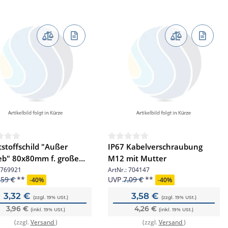
stoffschild "Außer
IP67 Kabelverschraubung
eb" 80x80mm f. große
M12 mit Mutter
s 7047XX,7048XX,70490X
769921
ArtNr.:
704147
,59 €
UVP
7,09 €
-
40%
-
40%
3,32 €
3,58 €
(zzgl. 19% USt.)
(zzgl. 19% USt.)
3,96 €
4,26 €
(inkl. 19% USt.)
(inkl. 19% USt.)
(zzgl.
Versand
)
(zzgl.
Versand
)