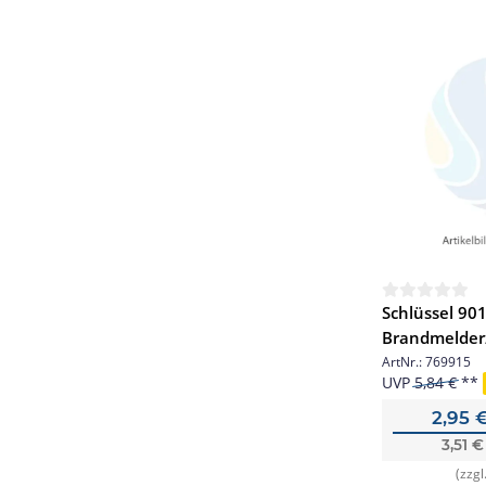
Schlüssel 901
Brandmelderz
STK. B8027-
ArtNr.:
769915
UVP
5,84 €
2,95 
3,51 
(zzgl