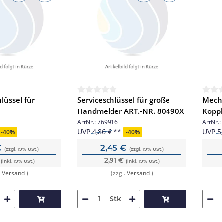
lüssel für
Serviceschlüssel für große
Mecha
Handmelder ART.-NR. 80490X
Koppl
Zentr
ArtNr.:
769916
ArtNr.:
UVP
4,86 €
UVP
5
-
40%
-
40%
€
2,45 €
(zzgl. 19% USt.)
(zzgl. 19% USt.)
€
2,91 €
(inkl. 19% USt.)
(inkl. 19% USt.)
.
Versand
)
(zzgl.
Versand
)
Stk