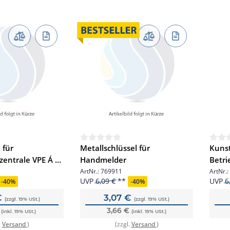
 für
Metallschlüssel für
Kunst
entrale VPE Á 2
Handmelder
Betri
0001
MCP'
ArtNr.:
769911
ArtNr.:
UVP
6,09 €
UVP
6
-
40%
-
40%
€
3,07 €
(zzgl. 19% USt.)
(zzgl. 19% USt.)
€
3,66 €
(inkl. 19% USt.)
(inkl. 19% USt.)
.
Versand
)
(zzgl.
Versand
)