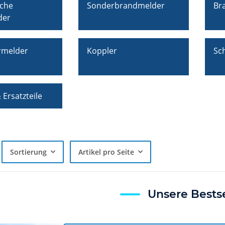
che
Sonderbrandmelder
Br
der
rmelder
Koppler
Sc
Ersatzteile
Sortierung
Artikel pro Seite
Unsere Bestse