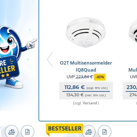
O2T Multisensormelder
IQ8Quad
Mul
UVP
223,84 €
IQ8Q
UV
-
40%
112,86 €
230
(zzgl. 19% USt.)
134,30 €
274
(inkl. 19% USt.)
(zzgl.
Versand
)