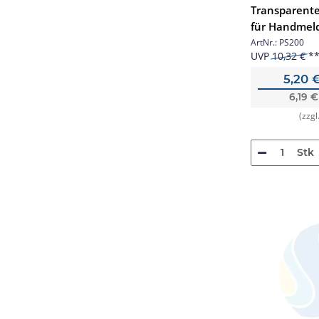
Transparente
für Handmel
ArtNr.:
PS200
UVP
10,32 €
5,20 
6,19 
(zzgl
Stk