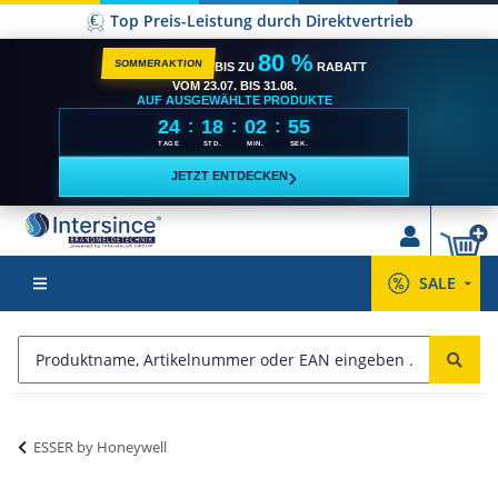
Top Preis-Leistung durch Direktvertrieb
80 %
SOMMERAKTION
BIS ZU
RABATT
VOM 23.07. BIS 31.08.
AUF AUSGEWÄHLTE PRODUKTE
24
18
02
54
:
:
:
TAGE
STD.
MIN.
SEK.
›
JETZT ENTDECKEN
SALE
ESSER by Honeywell