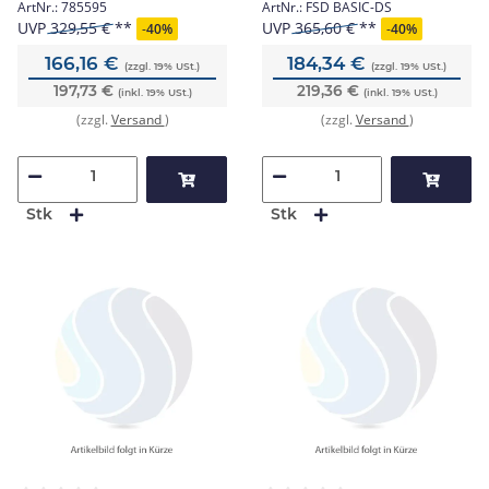
ArtNr.:
785595
ArtNr.:
FSD BASIC-DS
UVP
329,55 €
UVP
365,60 €
-
40%
-
40%
166,16 €
184,34 €
(zzgl. 19% USt.)
(zzgl. 19% USt.)
197,73 €
219,36 €
(inkl. 19% USt.)
(inkl. 19% USt.)
(zzgl.
Versand
)
(zzgl.
Versand
)
Stk
Stk