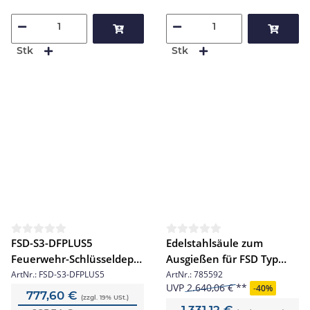
Stk
Stk
FSD-S3-DFPLUS5
Edelstahlsäule zum
Feuerwehr-Schlüsseldepot
Ausgießen für FSD Typ
Wandeinbau-
basic
ArtNr.:
FSD-S3-DFPLUS5
ArtNr.:
785592
UVP
2.640,06 €
-
40%
Dämmfassade
777,60 €
(zzgl. 19% USt.)
(Profilhalbzylinder PZ)
1.331,12 €