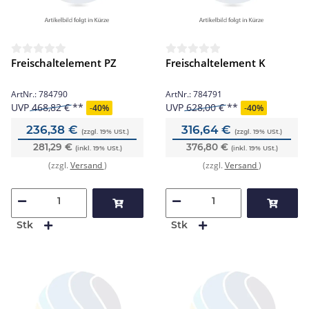
Freischaltelement PZ
Freischaltelement K
ArtNr.:
784790
ArtNr.:
784791
UVP
468,82 €
UVP
628,00 €
-
40%
-
40%
236,38 €
316,64 €
(zzgl. 19% USt.)
(zzgl. 19% USt.)
281,29 €
376,80 €
(inkl. 19% USt.)
(inkl. 19% USt.)
(zzgl.
Versand
)
(zzgl.
Versand
)
Stk
Stk