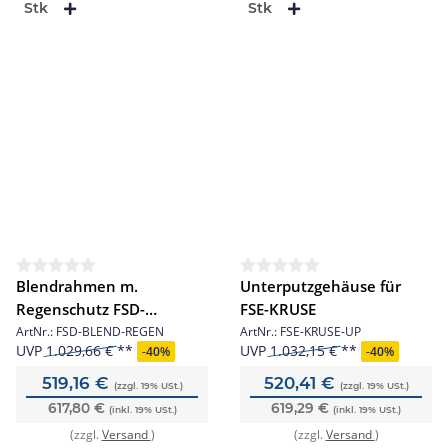
Stk
Stk
Blendrahmen m.
Unterputzgehäuse für
Regenschutz FSD-
FSE-KRUSE
BASIC&FSE
ArtNr.:
FSD-BLEND-REGEN
ArtNr.:
FSE-KRUSE-UP
UVP
1.029,66 €
UVP
1.032,15 €
-
40%
-
40%
519,16 €
520,41 €
(zzgl. 19% USt.)
(zzgl. 19% USt.)
617,80 €
619,29 €
(inkl. 19% USt.)
(inkl. 19% USt.)
(zzgl.
Versand
)
(zzgl.
Versand
)