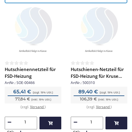
Hutschienennetzteil für
Hutschienen-Netzteil für
FSD-Heizung
FSD-Heizung für Kruse
FSDs
ArtNr.:
SOE-00466
ArtNr.:
500310
65,41 €
89,40 €
(zzgl. 19% USt.)
(zzgl. 19% USt.)
77,84 €
106,39 €
(inkl. 19% USt.)
(inkl. 19% USt.)
(zzgl.
Versand
)
(zzgl.
Versand
)