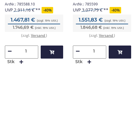
Standsäule
ArtNr.:
785588.10
ArtNr.:
785599
UVP
2.911,16 €
UVP
3.077,79 €
-
40%
-
40%
1.467,81 €
1.551,83 €
(zzgl. 19% USt.)
(zzgl. 19% USt.)
1.746,69 €
1.846,68 €
(inkl. 19% USt.)
(inkl. 19% USt.)
(zzgl.
Versand
)
(zzgl.
Versand
)
Stk
Stk