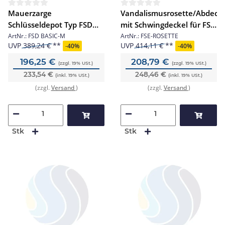
Mauerzarge
Vandalismusrosette/Abdeck
Schlüsseldepot Typ FSD
mit Schwingdeckel für FSE-
BASIC
KRUSE
ArtNr.:
FSD BASIC-M
ArtNr.:
FSE-ROSETTE
UVP
389,24 €
UVP
414,11 €
-
40%
-
40%
196,25 €
208,79 €
(zzgl. 19% USt.)
(zzgl. 19% USt.)
233,54 €
248,46 €
(inkl. 19% USt.)
(inkl. 19% USt.)
(zzgl.
Versand
)
(zzgl.
Versand
)
Stk
Stk