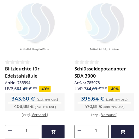
Blitzleuchte für
Schlüsseldepotadapter
Edelstahlsäule
SDA 3000
ArtNr.:
785594
ArtNr.:
785078
UVP
681,47 €
UVP
784,69 €
-
40%
-
40%
343,60 €
395,64 €
(zzgl. 19% USt.)
(zzgl. 19% USt.)
408,88 €
470,81 €
(inkl. 19% USt.)
(inkl. 19% USt.)
(zzgl.
Versand
)
(zzgl.
Versand
)