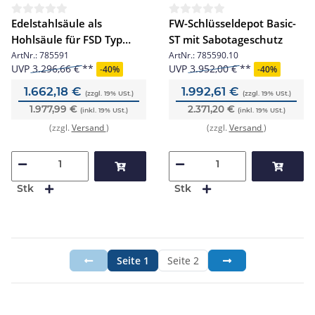
Edelstahlsäule als
FW-Schlüsseldepot Basic-
Hohlsäule für FSD Typ
ST mit Sabotageschutz
basic
ArtNr.:
785591
ArtNr.:
785590.10
UVP
3.296,66 €
UVP
3.952,00 €
-
40%
-
40%
1.662,18 €
1.992,61 €
(zzgl. 19% USt.)
(zzgl. 19% USt.)
1.977,99 €
2.371,20 €
(inkl. 19% USt.)
(inkl. 19% USt.)
(zzgl.
Versand
)
(zzgl.
Versand
)
Stk
Stk
Seite
1
Seite
2