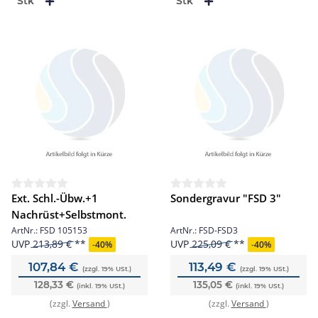
Stk
Stk
Ext. Schl.-Übw.+1
Sondergravur "FSD 3"
Nachrüst+Selbstmont.
ArtNr.:
FSD 105153
ArtNr.:
FSD-FSD3
UVP
213,89 €
UVP
225,09 €
-
40%
-
40%
107,84 €
113,49 €
(zzgl. 19% USt.)
(zzgl. 19% USt.)
128,33 €
135,05 €
(inkl. 19% USt.)
(inkl. 19% USt.)
(zzgl.
Versand
)
(zzgl.
Versand
)