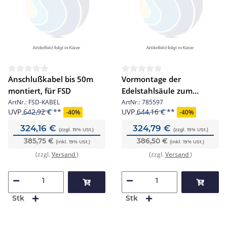
Anschlußkabel bis 50m
Vormontage der
montiert, für FSD
Edelstahlsäule zum
Ausgießen
ArtNr.:
FSD-KABEL
ArtNr.:
785597
UVP
642,92 €
UVP
644,16 €
-
40%
-
40%
324,16 €
324,79 €
(zzgl. 19% USt.)
(zzgl. 19% USt.)
385,75 €
386,50 €
(inkl. 19% USt.)
(inkl. 19% USt.)
(zzgl.
Versand
)
(zzgl.
Versand
)
Stk
Stk