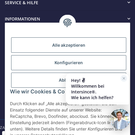
SERVICE & HILFE
Jetzt anrufen
+49 8679 984969 - 0
INFORMATIONEN
werktags Mo–Fr 8:30–17:00 Uhr
KONTAKT
WhatsApp
+49 162 5669885
Alle akzeptieren
Konfigurieren
Intersince GmbH
E-Mail schreiben
shop@intersince.de
powered by Intersince Group
Wendelsteinstr. 31
Hey! ✌️
Ablehnen
84508 Burgkirchen a.d.Alz
Willkommen bei
Webseite besuchen
Wie wir Cookies & Co nutzen
Intersince®.
+49 86799 84969 - 0
www.intersince-group.de
Wie kann ich helfen?
Mo-Fr: 8:30 - 17:00 Uhr
Durch Klicken auf „Alle akzeptieren“ gestatten Sie den
Einsatz folgender Dienste auf unserer Website:
shop@intersince.de
ReCaptcha, Brevo, Doofinder, abocloud. Sie können die
Einstellung jederzeit ändern (Fingerabdruck-Icon links
ZAHLUNGSARTEN
unten). Weitere Details finden Sie unter
Konfigurieren
und