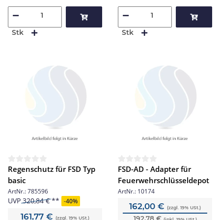
Stk
Stk
Regenschutz für FSD Typ
FSD-AD - Adapter für
basic
Feuerwehrschlüsseldepot
ArtNr.:
785596
ArtNr.:
10174
UVP
320,84 €
-
40%
162,00 €
(zzgl. 19% USt.)
161,77 €
192,78 €
(zzgl. 19% USt.)
(inkl. 19% USt.)