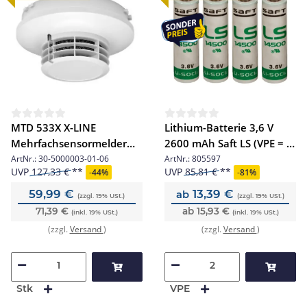
MTD 533X X-LINE
Lithium-Batterie 3,6 V
Mehrfachsensormelder
2600 mAh Saft LS (VPE = 4
R/W
Stück)
ArtNr.:
30-5000003-01-06
ArtNr.:
805597
UVP
127,33 €
UVP
85,81 €
-
44%
-
81%
59,99 €
13,39 €
ab
(zzgl. 19% USt.)
(zzgl. 19% USt.)
71,39 €
ab 15,93 €
(inkl. 19% USt.)
(inkl. 19% USt.)
(zzgl.
Versand
)
(zzgl.
Versand
)
Stk
VPE