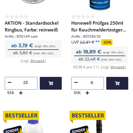
AKTION - Standardsockel
Honewell Prüfgas 250ml
Ringbus, Farbe: reinweiß
für Rauchmeldertestgerät
805582
ArtNr.:
B501AP-sale
ArtNr.:
805584.50
UVP
64,41 €
-
65%
3,19 €
ab
(zzgl. 19% USt.)
18,89 €
ab
ab 3,80 €
(zzgl. 19% USt.)
(inkl. 19% USt.)
ab 22,48 €
(inkl. 19% USt.)
(zzgl.
Versand
)
(zzgl.
Versand
)
83,96 € pro 1 l |
Stk
Stk