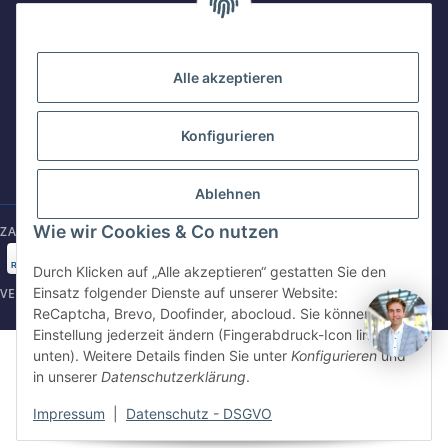
werktags Mo–Fr 8:30–17:00 Uhr
Intersince GmbH
powered by Intersince Group
WhatsApp
Wendelsteinstr. 31
+49 162 5669885
Alle akzeptieren
84508 Burgkirchen a.d.Alz
+49 86799 84969 - 0
Konfigurieren
E-Mail schreiben
Mo-Fr: 8:30 - 17:00 Uhr
shop@intersince.de
shop@intersince.de
Ablehnen
Webseite besuchen
Wie wir Cookies & Co nutzen
ZAHLUNGSARTEN
www.intersince-group.de
Durch Klicken auf „Alle akzeptieren“ gestatten Sie den
Einsatz folgender Dienste auf unserer Website:
VERSANDARTEN
ReCaptcha, Brevo, Doofinder, abocloud. Sie können die
Einstellung jederzeit ändern (Fingerabdruck-Icon links
©2025 Intersince GmbH | powered by Intersince Group
unten). Weitere Details finden Sie unter
Konfigurieren
und
* Alle Preise zzgl. MwSt., zzgl.
Versand
in unserer
Datenschutzerklärung
.
** Unverbindliche Verkaufspreisempfehlung des Hersteller
Impressum
|
Datenschutz - DSGVO