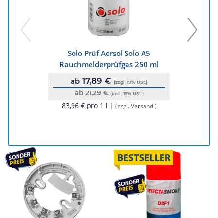
Solo Prüf Aersol Solo A5
H
Rauchmelderprüfgas 250 ml
Ra
17,89 €
ab
(zzgl. 19% USt.)
ab 21,29 €
(inkl. 19% USt.)
83,96 € pro 1 l |
(zzgl.
Versand
)
8