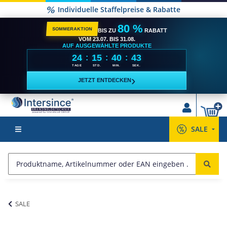
Individuelle Staffelpreise & Rabatte
80 %
SOMMERAKTION
BIS ZU
RABATT
VOM 23.07. BIS 31.08.
AUF AUSGEWÄHLTE PRODUKTE
24
15
40
43
:
:
:
TAGE
STD.
MIN.
SEK.
›
JETZT ENTDECKEN
SALE
SALE