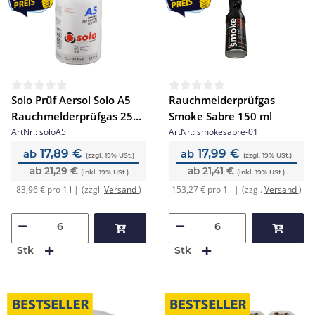
Solo Prüf Aersol Solo A5
Rauchmelderprüfgas
Rauchmelderprüfgas 250
Smoke Sabre 150 ml
ml
ArtNr.:
soloA5
ArtNr.:
smokesabre-01
17,89 €
17,99 €
ab
ab
(zzgl. 19% USt.)
(zzgl. 19% USt.)
ab 21,29 €
ab 21,41 €
(inkl. 19% USt.)
(inkl. 19% USt.)
(zzgl.
Versand
)
(zzgl.
Versand
)
83,96 € pro 1 l |
153,27 € pro 1 l |
Stk
Stk