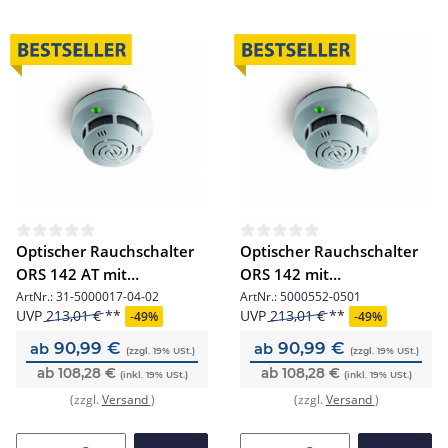
Optischer Rauchschalter
Optischer Rauchschalter
ORS 142 AT mit
ORS 142 mit
Leitungsüberwachung für
Leitungsüberwachung
ArtNr.:
31-5000017-04-02
ArtNr.:
5000552-0501
UVP
213,01 €
UVP
213,01 €
-
49%
-
49%
Austausch
90,99 €
90,99 €
ab
ab
(zzgl. 19% USt.)
(zzgl. 19% USt.)
ab 108,28 €
ab 108,28 €
(inkl. 19% USt.)
(inkl. 19% USt.)
(zzgl.
Versand
)
(zzgl.
Versand
)