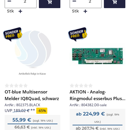
Stk
Stk
OT-blue Multisensor
AKTION - Analog-
Melder IQ8Quad, schwarz
Ringmodul esserbus Plus (
8 bit ) 804382.D0
ArtNr.:
802375.BLACK
ArtNr.:
804382.D0-sale
UVP
189,02 €
-
65%
224,99 €
ab
(zzgl. 19%
55,99 €
(zzgl. 19% USt.)
USt.)
66,63 €
(inkl. 19% USt.)
ab 267,74 €
(inkl. 19% USt.)