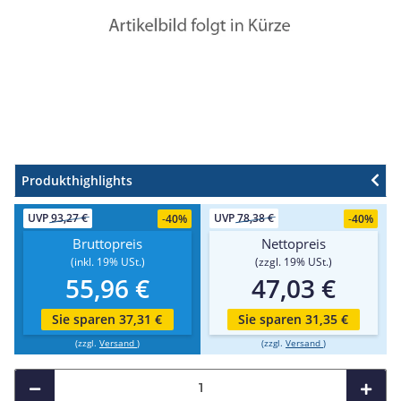
Produkthighlights
UVP
93,27 €
UVP
78,38 €
-
40%
-
40%
Bruttopreis
Nettopreis
(inkl. 19% USt.)
(zzgl. 19% USt.)
55,96 €
47,03 €
Sie sparen 37,31 €
Sie sparen 31,35 €
(zzgl.
Versand
)
(zzgl.
Versand
)