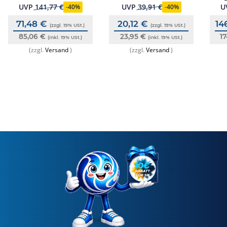
Trenner u. ext. D-Linie,
9000/9200/IQ8Quad
UVP
141,77 €
UVP
39,91 €
U
-
40%
-
40%
ESSER
71,48 €
20,12 €
14
(zzgl. 19% USt.)
(zzgl. 19% USt.)
85,06 €
23,95 €
1
(inkl. 19% USt.)
(inkl. 19% USt.)
(zzgl.
Versand
)
(zzgl.
Versand
)