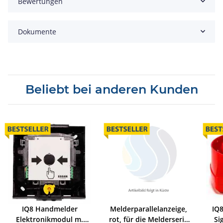
Bewertungen
Dokumente
Beliebt bei anderen Kunden
IQ8 Handmelder
Melderparallelanzeige,
IQ8
Elektronikmodul m.
rot, für die Melderserie
Si