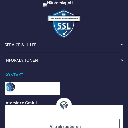
SERVICE & HILFE
INFORMATIONEN
Benötigen Sie Hilfe?
KONTAKT
Wir sind gerne für Sie da
Jetzt anrufen
+49 8679 984969 - 0
Intersince GmbH
werktags Mo–Fr 8:30–17:00 Uhr
powered by Intersince Group
Wendelsteinstr. 31
WhatsApp
84508 Burgkirchen a.d.Alz
+49 162 5669885
Alle akzeptieren