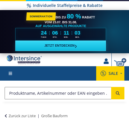
Individuelle Staffelpreise & Rabatte
80 %
SOMMERAKTION
BIS ZU
RABATT
VOM 23.07. BIS 31.08.
AUF AUSGEWÄHLTE PRODUKTE
24
06
11
02
:
:
:
TAGE
STD.
MIN.
SEK.
›
JETZT ENTDECKEN
SALE
Zurück zur Liste
Große Bauform