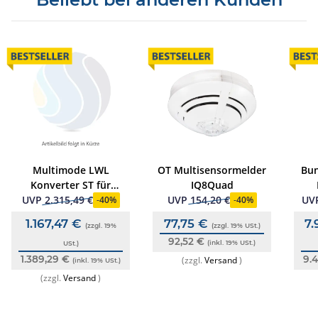
Multimode LWL
OT Multisensormelder
Bun
Konverter ST für
IQ8Quad
essernet
UVP
2.315,49 €
UVP
154,20 €
UV
-
40%
-
40%
1.167,47 €
77,75 €
7.
(zzgl. 19%
(zzgl. 19% USt.)
92,52 €
(inkl. 19% USt.)
USt.)
1.389,29 €
9.
(zzgl.
Versand
)
(inkl. 19% USt.)
(zzgl.
Versand
)