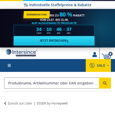
Individuelle Staffelpreise & Rabatte
80 %
SOMMERAKTION
BIS ZU
RABATT
VOM 23.07. BIS 31.08.
AUF AUSGEWÄHLTE PRODUKTE
24
10
46
37
:
:
:
TAGE
STD.
MIN.
SEK.
›
JETZT ENTDECKEN
SALE
Zurück zur Liste
ESSER by Honeywell