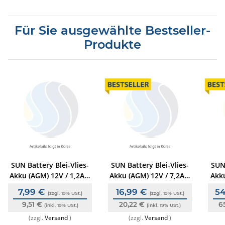
Für Sie ausgewählte Bestseller-
Produkte
SUN Battery Blei-Vlies-
SUN Battery Blei-Vlies-
SUN 
Akku (AGM) 12V / 1,2Ah,
Akku (AGM) 12V / 7,2Ah,
Akku
Anschl. T1 (4,8 mm),
Anschl. T2 (6,3 mm),
7,99 €
16,99 €
54
(zzgl. 19% USt.)
(zzgl. 19% USt.)
VdS-zertifiziert,
VdS-zertifiziert,
9,51 €
20,22 €
6
wartungsfrei
(inkl. 19% USt.)
wartungsfrei
(inkl. 19% USt.)
zerti
(zzgl.
Versand
)
(zzgl.
Versand
)