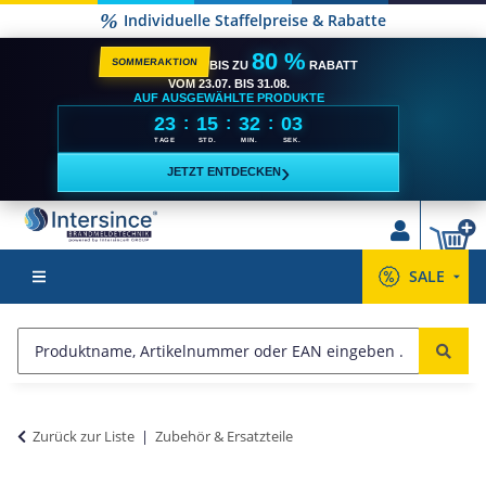
Individuelle Staffelpreise & Rabatte
80 %
SOMMERAKTION
BIS ZU
RABATT
VOM 23.07. BIS 31.08.
AUF AUSGEWÄHLTE PRODUKTE
23
15
32
02
:
:
:
TAGE
STD.
MIN.
SEK.
›
JETZT ENTDECKEN
SALE
Zurück zur Liste
Zubehör & Ersatzteile