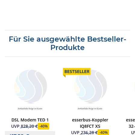
Für Sie ausgewählte Bestseller-
Produkte
DSL Modem TED 1
esserbus-Koppler
esse
IQ8FCT XS
32
UVP
828,20 €
-
40%
UVP
236,28 €
U
-
40%