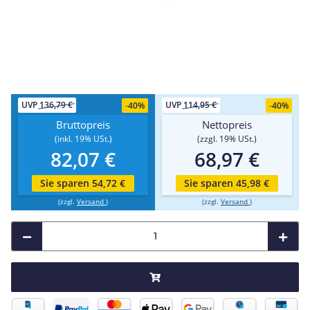
UVP
136,79 €
UVP
114,95 €
-
40%
-
40%
Bruttopreis
Nettopreis
(inkl. 19% USt.)
(zzgl. 19% USt.)
82,07 €
68,97 €
Sie sparen 54,72 €
Sie sparen 45,98 €
(zzgl.
Versand
)
(zzgl.
Versand
)