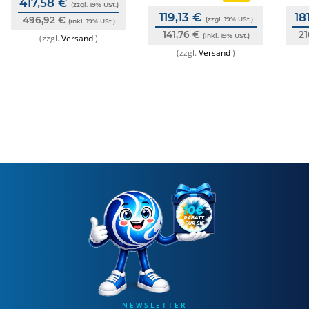
417,58 €
(zzgl. 19% USt.)
119,13 €
18
496,92 €
(zzgl. 19% USt.)
(inkl. 19% USt.)
141,76 €
2
(inkl. 19% USt.)
(zzgl.
Versand
)
(zzgl.
Versand
)
NEWSLETTER