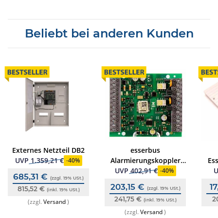
Beliebt bei anderen Kunden
Externes Netzteil DB2
esserbus
Alarmierungskoppler
Es
UVP
1.359,21 €
-
40%
Typ 4MG2R
UVP
402,91 €
-
40%
685,31 €
(zzgl. 19% USt.)
203,15 €
1
815,52 €
(zzgl. 19% USt.)
(inkl. 19% USt.)
241,75 €
2
(inkl. 19% USt.)
(zzgl.
Versand
)
(zzgl.
Versand
)