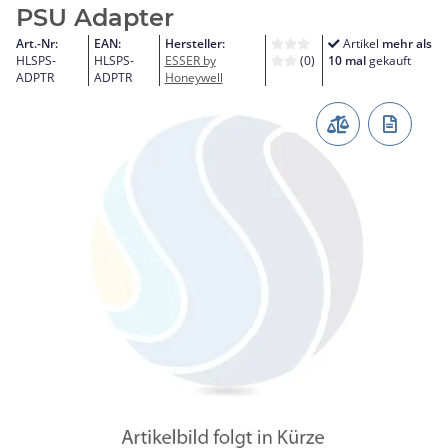
PSU Adapter
Art.-Nr:
EAN:
Hersteller:
Artikel
mehr als
HLSPS-
HLSPS-
ESSER by
(0)
10 mal
gekauft
ADPTR
ADPTR
Honeywell