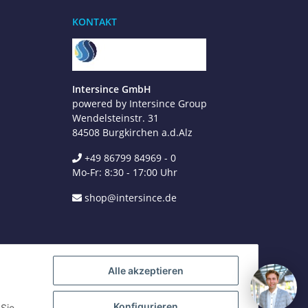
Wir sind gerne für Sie da
KONTAKT
Jetzt anrufen
+49 8679 984969 - 0
werktags Mo–Fr 8:30–17:00 Uhr
Intersince GmbH
powered by Intersince Group
WhatsApp
+49 162 5669885
Wendelsteinstr. 31
84508 Burgkirchen a.d.Alz
+49 86799 84969 - 0
E-Mail schreiben
Mo-Fr: 8:30 - 17:00 Uhr
shop@intersince.de
shop@intersince.de
Webseite besuchen
www.intersince-group.de
Alle akzeptieren
Konfigurieren
 Sie