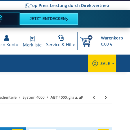
Top Preis-Leistung durch Direktvertrieb
1
›
JETZT ENTDECKEN
K.
Warenkorb
0,00 €
in Konto
Service & Hilfe
Merkliste
SALE
edienteile
System 4000
ABT 4000, grau, uP