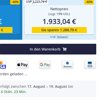
UVP
3.221,74 €
-
40%
-
40%
Nettopreis
(zzgl. 19% USt.)
€
1.933,04 €
 €
Sie sparen 1.288,70 €
(zzgl.
Versand
)
In den Warenkorb
den geladen ...
erfolgt zwischen
17. August – 19. August
bei
6 Stdn. 23 Min.