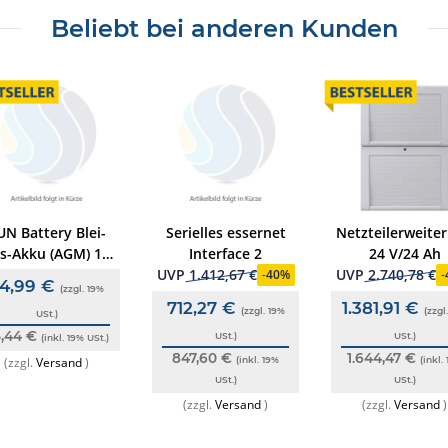
Beliebt bei anderen Kunden
UN Battery Blei-
Serielles essernet
Netzteilerweite
es-Akku (AGM) 12V
Interface 2
24 V/24 Ah
4Ah, Anschl. F (M5
UVP
1.412,67 €
UVP
2.740,78 €
-
40%
-
4,99 €
(zzgl. 19%
nnengew,), VdS-
712,27 €
1.381,91 €
(zzgl. 19%
(zzgl
zertifiziert,
USt.)
5,44 €
wartungsfrei
USt.)
USt.)
(inkl. 19% USt.)
847,60 €
1.644,47 €
(zzgl.
Versand
)
(inkl. 19%
(inkl.
USt.)
USt.)
(zzgl.
Versand
)
(zzgl.
Versand
)