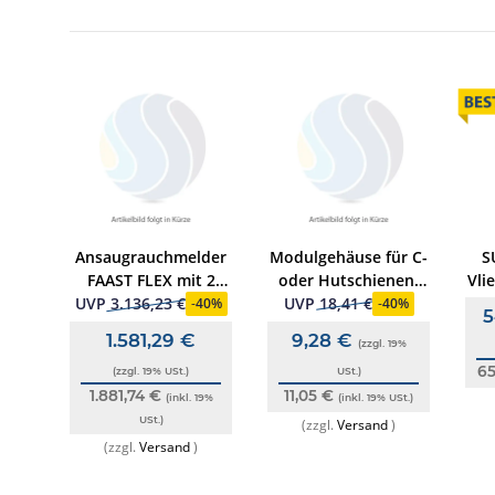
Ansaugrauchmelder
Modulgehäuse für C-
S
mit
FAAST FLEX mit 2
oder Hutschienen-
Vli
h RAL
Kanal
Montage esserbus-
/ 2
UVP
3.136,23 €
UVP
18,41 €
0%
-
40%
-
40%
5
Koppler 8-Bit
I
1.581,29 €
9,28 €
19%
(zzgl. 19%
6
(zzgl. 19% USt.)
USt.)
1.881,74 €
11,05 €
USt.)
(inkl. 19%
(inkl. 19% USt.)
USt.)
(zzgl.
Versand
)
(zzgl.
Versand
)