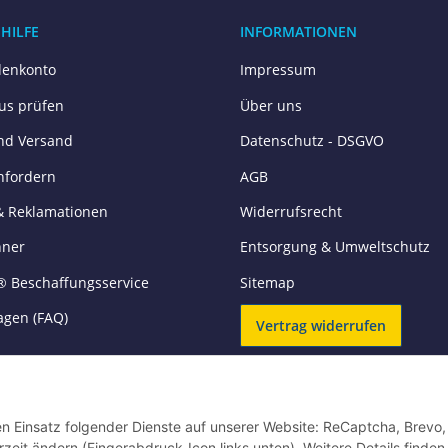
 HILFE
INFORMATIONEN
enkonto
Impressum
tus prüfen
Über uns
nd Versand
Datenschutz - DSGVO
nfordern
AGB
& Reklamationen
Widerrufsrecht
hner
Entsorgung & Umweltschutz
® Beschaffungsservice
Sitemap
agen (FAQ)
Vertrag widerrufen
VERSANDARTEN
den Einsatz folgender Dienste auf unserer Website: ReCaptcha, Brevo,
rzeit ändern (Fingerabdruck-Icon links unten). Weitere Details finden