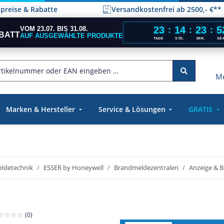
elpreise & Rabatte
Versandkostenfrei ab 2500,- €**
23
14
23
5
VOM 23.07. BIS 31.08.
:
:
:
BATT
AUF AUSGEWÄHLTE PRODUKTE
TAGE
STD.
MIN.
SE
Me
Marken & Hersteller
Service & Lösungen
GRATIS
ldetechnik
ESSER by Honeywell
Brandmeldezentralen
Anzeige & B
(0)