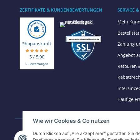
ZERTIFIKATE & KUNDENBEWERTUNGEN
SERVICE &
Mein Kund
Bestellsta
Shopauskunft
Zahlung u
Angebot a
5 / 5,00
2 Bewertungen
Retouren 
Rabattrec
Intersince
Häufige Fr
Wie wir Cookies & Co nutzen
ZAHLUNGSARTEN
Durch Klicken auf „Alle akzeptieren“ gestatten Sie 
Doofinder, abocloud. Sie können die Einstellung jede