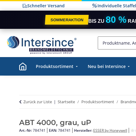
Schneller Versand
Individuelle Staff
80 %
SOMMERAKTION
BIS ZU
RA
Produktsortiment
Neu bei Intersince
Zurück zur Liste
Startseite
Produktsortiment
Brandme
ABT 4000, grau, uP
Art.-Nr:
784741
EAN:
784741
Hersteller:
ESSER by Honeywell