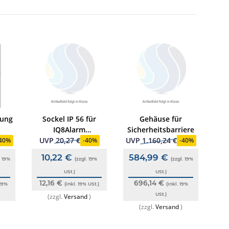
rung
Sockel IP 56 für
Gehäuse für
IQ8Alarm
Sicherheitsbarriere
Signalgeber, rot
UVP
20,27 €
UVP
1.160,24 €
U
40%
-
40%
-
40%
RAL3020
10,22 €
584,99 €
6
. 19%
(zzgl. 19%
(zzgl. 19%
USt.)
USt.)
12,16 €
696,14 €
82
 19%
(inkl. 19% USt.)
(inkl. 19%
USt.)
(zzgl.
Versand
)
(zzgl.
Versand
)