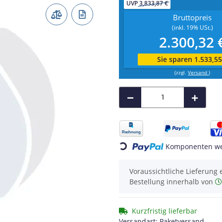
UVP
3,833,87 €
Bruttopreis
(inkl. 19% USt.)
2.300,32 
Sie sparen 1.533,55
(zzgl.
Versand
)
Loading...
Komponenten wer
Voraussichtliche Lieferung 
Bestellung innerhalb von
Kurzfristig lieferbar
Versandart: Paketversand