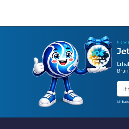
NEW
Je
Erha
Bran
Ich hab