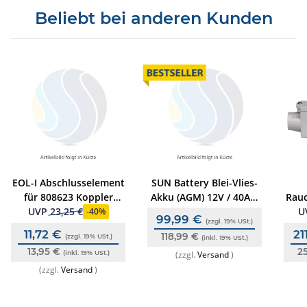
Beliebt bei anderen Kunden
EOL-I Abschlusselement
SUN Battery Blei-Vlies-
für 808623 Koppler
Akku (AGM) 12V / 40Ah,
Rauc
Meldergruppen
Anschl. F (M6
UVP
23,25 €
U
-
40%
99,99 €
(zzgl. 19% USt.)
Innengew,), VdS-
11,72 €
21
118,99 €
(zzgl. 19% USt.)
zertifiziert, wartungsfrei
(inkl. 19% USt.)
13,95 €
2
(inkl. 19% USt.)
(zzgl.
Versand
)
(zzgl.
Versand
)