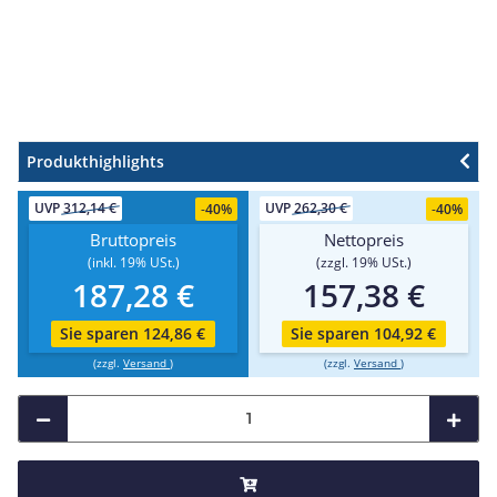
Produkthighlights
UVP
312,14 €
UVP
262,30 €
-
40%
-
40%
Bruttopreis
Nettopreis
(inkl. 19% USt.)
(zzgl. 19% USt.)
187,28 €
157,38 €
Sie sparen 124,86 €
Sie sparen 104,92 €
(zzgl.
Versand
)
(zzgl.
Versand
)