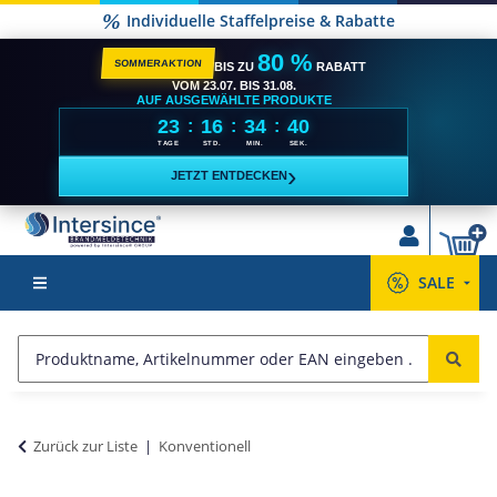
Individuelle Staffelpreise & Rabatte
80 %
SOMMERAKTION
BIS ZU
RABATT
VOM 23.07. BIS 31.08.
AUF AUSGEWÄHLTE PRODUKTE
23
16
34
39
:
:
:
TAGE
STD.
MIN.
SEK.
›
JETZT ENTDECKEN
SALE
Zurück zur Liste
Konventionell