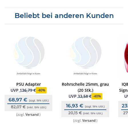
Beliebt bei anderen Kunden
PSU Adapter
Rohrschelle 25mm, grau
IQ
(20 Stk.)
Sign
UVP
136,79 €
-
40%
Geh
UVP
33,58 €
U
-
40%
68,97 €
(zzgl. 19% USt.)
16,93 €
23
82,07 €
(zzgl. 19% USt.)
(inkl. 19% USt.)
20,15 €
27
(inkl. 19% USt.)
(zzgl.
Versand
)
(zzgl.
Versand
)