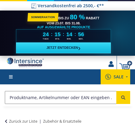
Versandkostenfrei ab 2500,- €**
80 %
SOMMERAKTION
BIS ZU
RABATT
VOM 23.07. BIS 31.08.
AUF AUSGEWÄHLTE PRODUKTE
24
15
14
56
:
:
:
TAGE
STD.
MIN.
SEK.
›
JETZT ENTDECKEN
SALE
Zurück zur Liste
Zubehör & Ersatzteile