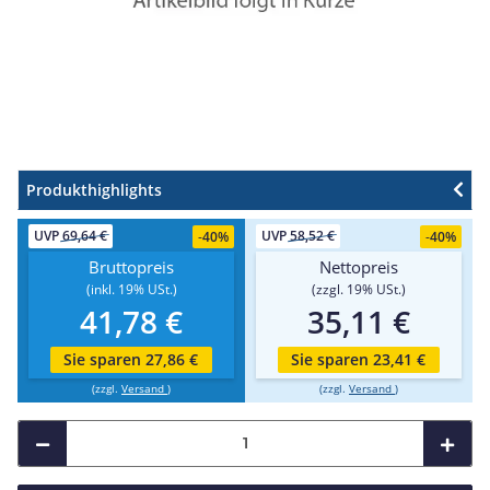
Produkthighlights
UVP
69,64 €
UVP
58,52 €
-
40%
-
40%
Bruttopreis
Nettopreis
(inkl. 19% USt.)
(zzgl. 19% USt.)
41,78 €
35,11 €
Sie sparen 27,86 €
Sie sparen 23,41 €
(zzgl.
Versand
)
(zzgl.
Versand
)