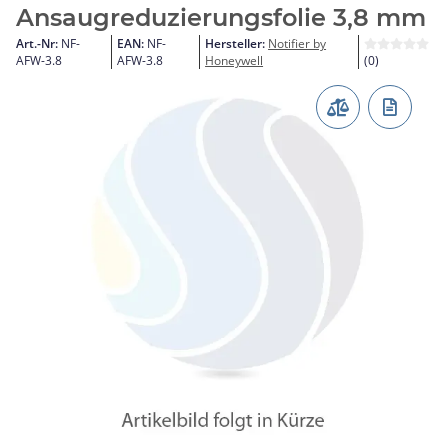
Ansaugreduzierungsfolie 3,8 mm
Art.-Nr:
NF-
EAN:
NF-
Hersteller:
Notifier by
AFW-3.8
AFW-3.8
Honeywell
(0)