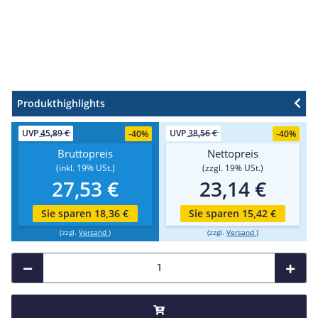
Produkthighlights
UVP
45,89 €
UVP
38,56 €
-
40%
-
40%
Bruttopreis
Nettopreis
(inkl. 19% USt.)
(zzgl. 19% USt.)
27,53 €
23,14 €
Sie sparen 18,36 €
Sie sparen 15,42 €
(zzgl.
Versand
)
(zzgl.
Versand
)