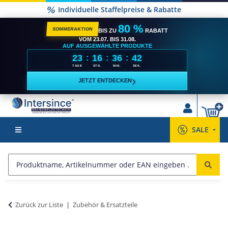
Individuelle Staffelpreise & Rabatte
80 %
SOMMERAKTION
BIS ZU
RABATT
VOM 23.07. BIS 31.08.
AUF AUSGEWÄHLTE PRODUKTE
23
16
36
41
:
:
:
TAGE
STD.
MIN.
SEK.
›
JETZT ENTDECKEN
SALE
Zurück zur Liste
Zubehör & Ersatzteile