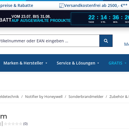
elpreise & Rabatte
Versandkostenfrei ab 2500,- €**
22
14
36
1
VOM 23.07. BIS 31.08.
:
:
:
BATT
AUF AUSGEWÄHLTE PRODUKTE
TAGE
STD.
MIN.
SE
Me
Marken & Hersteller
Service & Lösungen
GRATIS
ldetechnik
Notifier by Honeywell
Sonderbrandmelder
Zubehör & E
mm
l
(0)