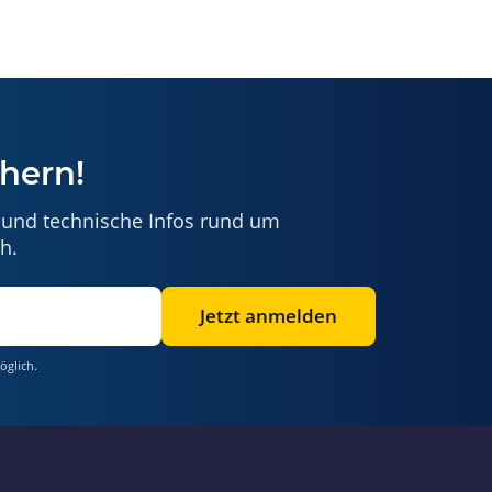
hern!
 und technische Infos rund um
h.
Jetzt anmelden
öglich.
Benötigen Sie Hilfe?
Wir sind gerne für Sie da