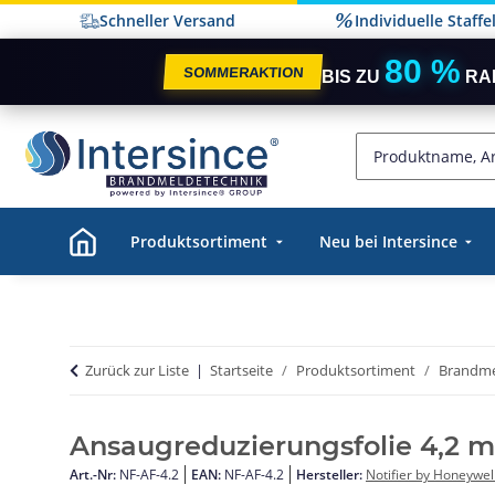
Schneller Versand
Individuelle Staff
80 %
SOMMERAKTION
BIS ZU
RA
Produktsortiment
Neu bei Intersince
Zurück zur Liste
Startseite
Produktsortiment
Brandme
Ansaugreduzierungsfolie 4,2 
Art.-Nr:
NF-AF-4.2
EAN:
NF-AF-4.2
Hersteller:
Notifier by Honeywel