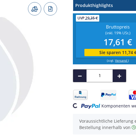
Produkthighlights
UVP
29,35 €
Bruttopreis
(inkl. 19% USt.)
17,61 €
Sie sparen 11,74 
(zzgl.
Versand
)
Loading...
Komponenten wer
Voraussichtliche Lieferung 
Bestellung innerhalb von