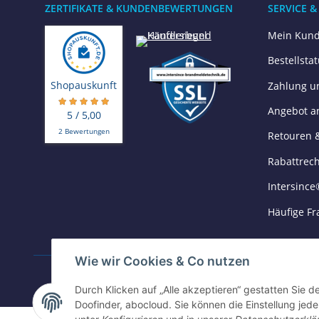
ZERTIFIKATE & KUNDENBEWERTUNGEN
SERVICE &
Mein Kund
Bestellsta
Shopauskunft
Zahlung u
Angebot a
5 / 5,00
2 Bewertungen
Retouren 
Rabattrec
Intersince
Häufige Fr
Wie wir Cookies & Co nutzen
ZAHLUNGSARTEN
Durch Klicken auf „Alle akzeptieren“ gestatten Sie 
Doofinder, abocloud. Sie können die Einstellung jede