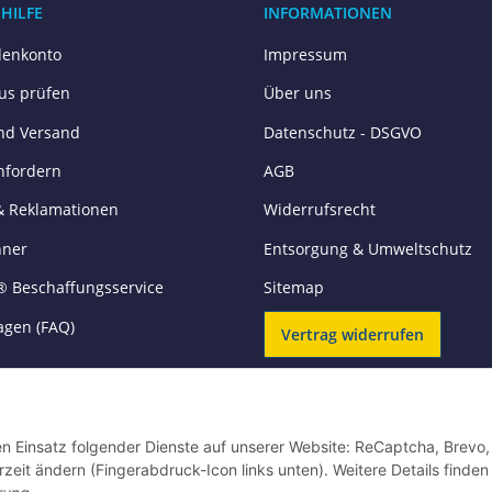
 HILFE
INFORMATIONEN
enkonto
Impressum
tus prüfen
Über uns
nd Versand
Datenschutz - DSGVO
nfordern
AGB
& Reklamationen
Widerrufsrecht
hner
Entsorgung & Umweltschutz
® Beschaffungsservice
Sitemap
agen (FAQ)
Vertrag widerrufen
VERSANDARTEN
den Einsatz folgender Dienste auf unserer Website: ReCaptcha, Brevo,
rzeit ändern (Fingerabdruck-Icon links unten). Weitere Details finden