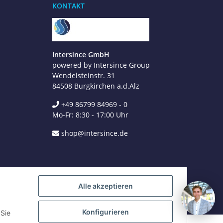
KONTAKT
Jetzt anrufen
+49 8679 984969 - 0
werktags Mo–Fr 8:30–17:00 Uhr
Intersince GmbH
powered by Intersince Group
WhatsApp
+49 162 5669885
Wendelsteinstr. 31
84508 Burgkirchen a.d.Alz
+49 86799 84969 - 0
E-Mail schreiben
Mo-Fr: 8:30 - 17:00 Uhr
shop@intersince.de
shop@intersince.de
Webseite besuchen
www.intersince-group.de
Alle akzeptieren
Konfigurieren
 Sie