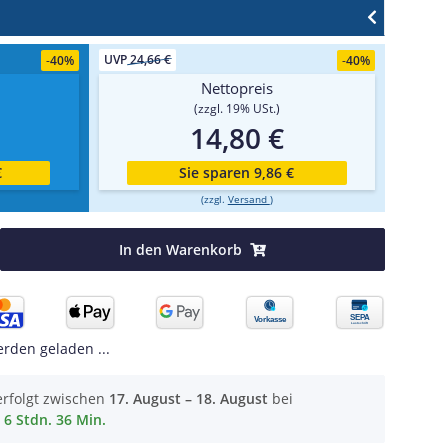
UVP
24,66 €
-
40%
-
40%
Nettopreis
(zzgl. 19% USt.)
14,80 €
€
Sie sparen 9,86 €
(zzgl.
Versand
)
In den Warenkorb
den geladen ...
erfolgt zwischen
17. August – 18. August
bei
6 Stdn. 36 Min.