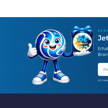
NEW
Je
Erha
Bran
Ich hab