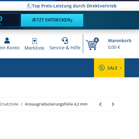
Top Preis-Leistung durch Direktvertrieb
9
›
JETZT ENTDECKEN
K.
Warenkorb
0,00 €
in Konto
Service & Hilfe
Merkliste
SALE
rsatzteile
Ansaugreduzierungsfolie 4,2 mm