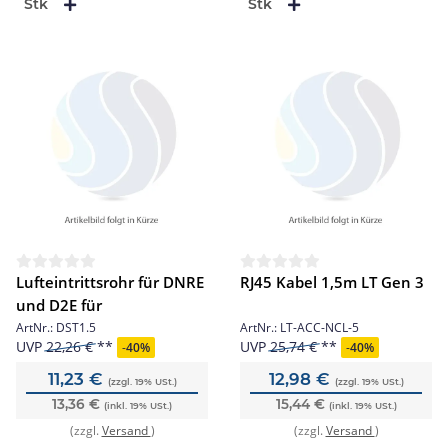
Stk
Stk
Lufteintrittsrohr für DNRE
RJ45 Kabel 1,5m LT Gen 3
und D2E für
ArtNr.:
DST1.5
ArtNr.:
LT-ACC-NCL-5
UVP
22,26 €
UVP
25,74 €
-
40%
-
40%
11,23 €
12,98 €
(zzgl. 19% USt.)
(zzgl. 19% USt.)
13,36 €
15,44 €
(inkl. 19% USt.)
(inkl. 19% USt.)
(zzgl.
Versand
)
(zzgl.
Versand
)