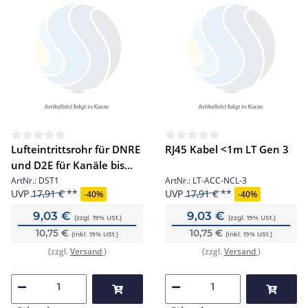
Lufteintrittsrohr für DNRE
RJ45 Kabel <1m LT Gen 3
und D2E für Kanäle bis
0,3m
ArtNr.:
DST1
ArtNr.:
LT-ACC-NCL-3
UVP
17,91 €
UVP
17,91 €
-
40%
-
40%
9,03 €
9,03 €
(zzgl. 19% USt.)
(zzgl. 19% USt.)
10,75 €
10,75 €
(inkl. 19% USt.)
(inkl. 19% USt.)
(zzgl.
Versand
)
(zzgl.
Versand
)