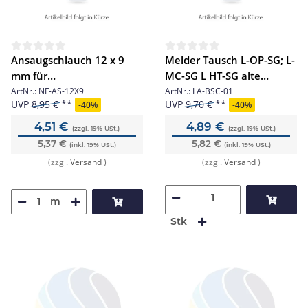
Ansaugschlauch 12 x 9
Melder Tausch L-OP-SG; L-
mm für
MC-SG L HT-SG alte
Deckendurchführung (1
Sockelsirene
ArtNr.:
NF-AS-12X9
ArtNr.:
LA-BSC-01
UVP
8,95 €
UVP
9,70 €
-
40%
-
40%
Stck= 1 m)
4,51 €
4,89 €
(zzgl. 19% USt.)
(zzgl. 19% USt.)
5,37 €
5,82 €
(inkl. 19% USt.)
(inkl. 19% USt.)
(zzgl.
Versand
)
(zzgl.
Versand
)
m
Stk