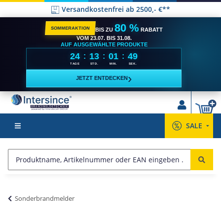
Versandkostenfrei ab 2500,- €**
80 %
SOMMERAKTION
BIS ZU
RABATT
VOM 23.07. BIS 31.08.
AUF AUSGEWÄHLTE PRODUKTE
24
13
01
48
:
:
:
TAGE
STD.
MIN.
SEK.
›
JETZT ENTDECKEN
SALE
Sonderbrandmelder