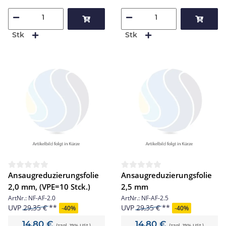
Stk
Stk
Ansaugreduzierungsfolie
Ansaugreduzierungsfolie
2,0 mm, (VPE=10 Stck.)
2,5 mm
ArtNr.:
NF-AF-2.0
ArtNr.:
NF-AF-2.5
UVP
29,35 €
UVP
29,35 €
-
40%
-
40%
14,80 €
14,80 €
(zzgl. 19% USt.)
(zzgl. 19% USt.)