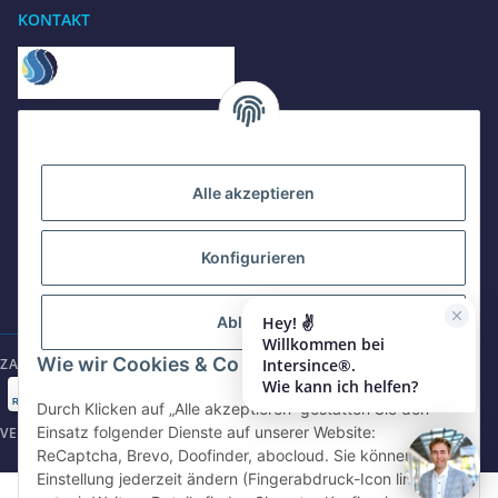
Wir sind gerne für Sie da
KONTAKT
Jetzt anrufen
+49 8679 984969 - 0
werktags Mo–Fr 8:30–17:00 Uhr
Intersince GmbH
powered by Intersince Group
WhatsApp
Wendelsteinstr. 31
+49 162 5669885
Alle akzeptieren
84508 Burgkirchen a.d.Alz
+49 86799 84969 - 0
Konfigurieren
E-Mail schreiben
Mo-Fr: 8:30 - 17:00 Uhr
shop@intersince.de
shop@intersince.de
Hey! ✌️
Ablehnen
Willkommen bei
Webseite besuchen
Wie wir Cookies & Co nutzen
Intersince®.
ZAHLUNGSARTEN
www.intersince-group.de
Wie kann ich helfen?
Durch Klicken auf „Alle akzeptieren“ gestatten Sie den
Einsatz folgender Dienste auf unserer Website:
VERSANDARTEN
ReCaptcha, Brevo, Doofinder, abocloud. Sie können die
Einstellung jederzeit ändern (Fingerabdruck-Icon links
©2025 Intersince GmbH | powered by Intersince Group