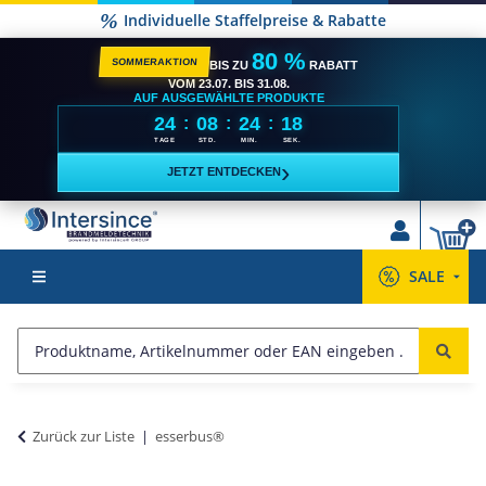
Individuelle Staffelpreise & Rabatte
80 %
SOMMERAKTION
BIS ZU
RABATT
VOM 23.07. BIS 31.08.
AUF AUSGEWÄHLTE PRODUKTE
24
08
24
18
:
:
:
TAGE
STD.
MIN.
SEK.
›
JETZT ENTDECKEN
SALE
Zurück zur Liste
esserbus®