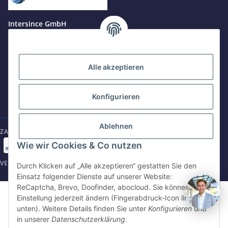
Jetzt anrufen
+49 8679 984969 - 0
Intersince GmbH
werktags Mo–Fr 8:30–17:00 Uhr
powered by Intersince Group
Wendelsteinstr. 31
84508 Burgkirchen a.d.Alz
WhatsApp
+49 162 5669885
Alle akzeptieren
+49 86799 84969 - 0
Mo-Fr: 8:30 - 17:00 Uhr
Konfigurieren
E-Mail schreiben
shop@intersince.de
shop@intersince.de
Ablehnen
ZAHLUNGSARTEN
Webseite besuchen
Wie wir Cookies & Co nutzen
www.intersince-group.de
VERSANDARTEN
Durch Klicken auf „Alle akzeptieren“ gestatten Sie den
Einsatz folgender Dienste auf unserer Website:
ReCaptcha, Brevo, Doofinder, abocloud. Sie können die
©2025 Intersince GmbH | powered by Intersince Group
Einstellung jederzeit ändern (Fingerabdruck-Icon links
* Alle Preise zzgl. MwSt., zzgl.
Versand
unten). Weitere Details finden Sie unter
Konfigurieren
und
** Unverbindliche Verkaufspreisempfehlung des Hersteller
in unserer
Datenschutzerklärung
.