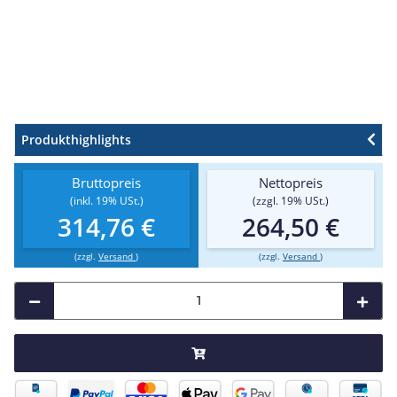
Produkthighlights
Bruttopreis
Nettopreis
(inkl. 19% USt.)
(zzgl. 19% USt.)
314,76 €
264,50 €
(zzgl.
Versand
)
(zzgl.
Versand
)