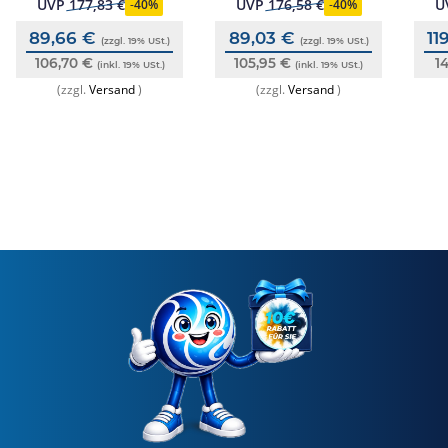
mit Trenner, ESSER
Kunststoffscheibe/Trenner,
Glas
UVP
177,83 €
UVP
176,58 €
U
-
40%
-
40%
ESSER G205132
89,66 €
89,03 €
11
(zzgl. 19% USt.)
(zzgl. 19% USt.)
106,70 €
105,95 €
1
(inkl. 19% USt.)
(inkl. 19% USt.)
(zzgl.
Versand
)
(zzgl.
Versand
)