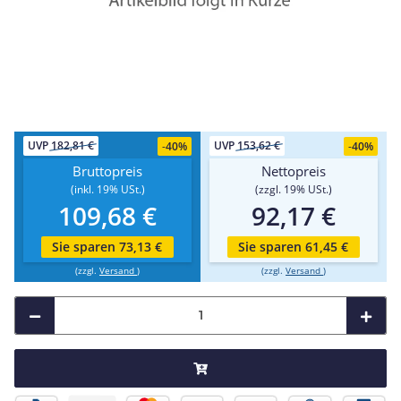
UVP
182,81 €
UVP
153,62 €
-
40%
-
40%
Bruttopreis
Nettopreis
(inkl. 19% USt.)
(zzgl. 19% USt.)
109,68 €
92,17 €
Sie sparen 73,13 €
Sie sparen 61,45 €
(zzgl.
Versand
)
(zzgl.
Versand
)