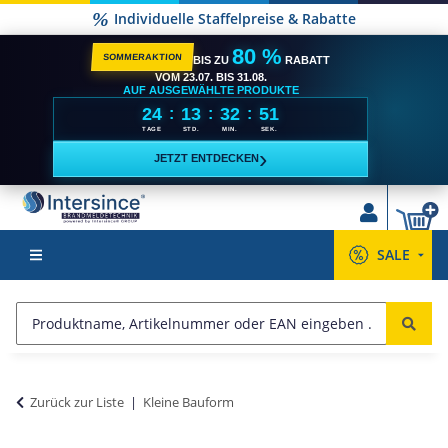
Versandkostenfrei ab 2500,- €**
80 %
SOMMERAKTION
BIS ZU
RABATT
VOM 23.07. BIS 31.08.
AUF AUSGEWÄHLTE PRODUKTE
24
13
32
51
:
:
:
TAGE
STD.
MIN.
SEK.
›
JETZT ENTDECKEN
SALE
Zurück zur Liste
Kleine Bauform