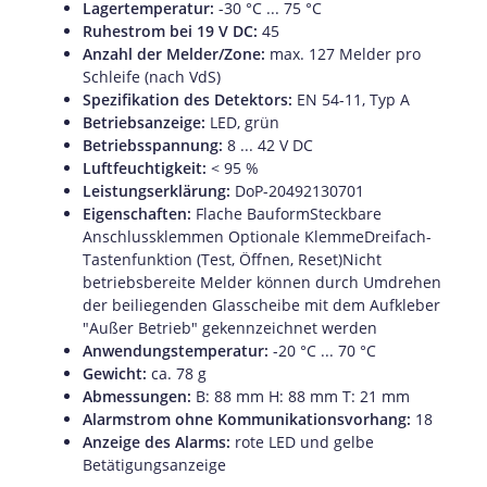
Lagertemperatur:
-30 °C ... 75 °C
Ruhestrom bei 19 V DC:
45
Anzahl der Melder/Zone:
max. 127 Melder pro
Schleife (nach VdS)
Spezifikation des Detektors:
EN 54-11, Typ A
Betriebsanzeige:
LED, grün
Betriebsspannung:
8 ... 42 V DC
Luftfeuchtigkeit:
< 95 %
Leistungserklärung:
DoP-20492130701
Eigenschaften:
Flache BauformSteckbare
Anschlussklemmen Optionale KlemmeDreifach-
Tastenfunktion (Test, Öffnen, Reset)Nicht
betriebsbereite Melder können durch Umdrehen
der beiliegenden Glasscheibe mit dem Aufkleber
"Außer Betrieb" gekennzeichnet werden
Anwendungstemperatur:
-20 °C ... 70 °C
Gewicht:
ca. 78 g
Abmessungen:
B: 88 mm H: 88 mm T: 21 mm
Alarmstrom ohne Kommunikationsvorhang:
18
Anzeige des Alarms:
rote LED und gelbe
Betätigungsanzeige