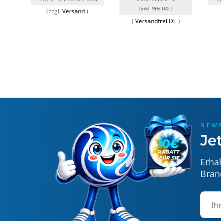
(inkl. 19% USt.)
(zzgl.
Versand
)
(
Versandfrei DE
)
NEW
Je
Erha
Bran