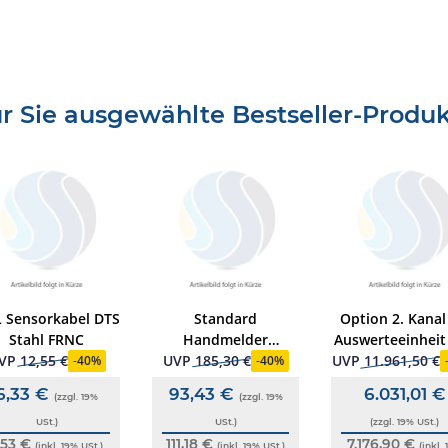
LTE
r Sie ausgewählte Bestseller-Produ
s über Mobilfunknetze
ung
 Sensorkabel DTS
Standard
Option 2. Kanal
Stahl FRNC
Handmelder
Auswerteeinheit
Elektronikmodul
VP
12,55 €
UVP
185,30 €
UVP
11.961,50 €
-
40%
-
40%
ohne Rastung, ESSER
6,33 €
93,43 €
6.031,01 €
(zzgl. 19%
(zzgl. 19%
USt.)
USt.)
(zzgl. 19% USt.)
,53 €
111,18 €
7.176,90 €
(inkl. 19% USt.)
(inkl. 19% USt.)
(inkl.