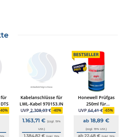
kte
 für
Kabelanschlüsse für
Honewell Prüfgas
Op
 DTS
LWL-Kabel 970153.IN
250ml für
Aus
Rauchmeldertestgerät
UVP
2.308,03 €
UVP
64,41 €
UV
-
40%
-
40%
-
65%
805582
1.163,71 €
18,89 €
ab
(zzgl. 19%
USt.)
(zzgl. 19% USt.)
1.384,82 €
ab 22,48 €
14
 19%
(inkl. 19%
(inkl. 19%