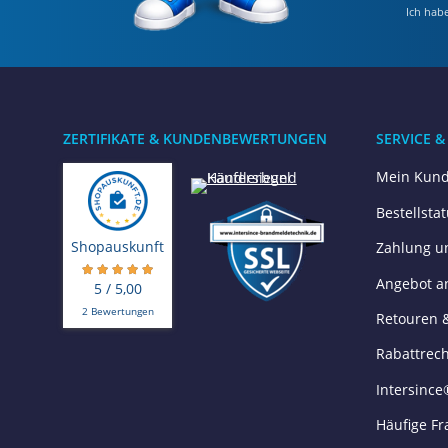
Ich hab
ZERTIFIKATE & KUNDENBEWERTUNGEN
SERVICE &
Mein Kund
Bestellsta
Shopauskunft
Zahlung u
Angebot a
5 / 5,00
2 Bewertungen
Retouren 
Rabattrec
Intersince
Häufige Fr