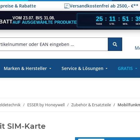
elpreise & Rabatte
Versandkostenfrei ab 2500,- €**
25
11
51
3
VOM 23.07. BIS 31.08.
:
:
:
BATT
AUF AUSGEWÄHLTE PRODUKTE
TAGE
STD.
MIN.
SE
Me
Marken & Hersteller
Service & Lösungen
GRATIS
ldetechnik
ESSER by Honeywell
Zubehör & Ersatzteile
Mobilfunkm
t SIM-Karte