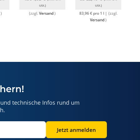
USt.)
USt.)
E
)
(zzgl.
Versand
)
(zzgl.
83,96 € pro 1 l |
Versand
)
hern!
 und technische Infos rund um
h.
Jetzt anmelden