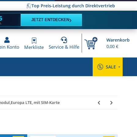
Top Preis-Leistung durch Direktvertrieb
4
›
JETZT ENTDECKEN
K.
Warenkorb
0,00 €
in Konto
Service & Hilfe
Merkliste
SALE
odul,Europa LTE, mit SIM-Karte