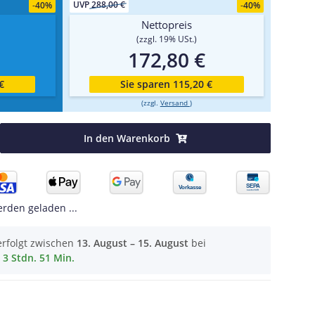
UVP
288,00 €
-
40%
-
40%
Nettopreis
(zzgl. 19% USt.)
172,80 €
€
Sie sparen 115,20 €
(zzgl.
Versand
)
In den Warenkorb
den geladen ...
erfolgt zwischen
13. August – 15. August
bei
3 Stdn. 51 Min.