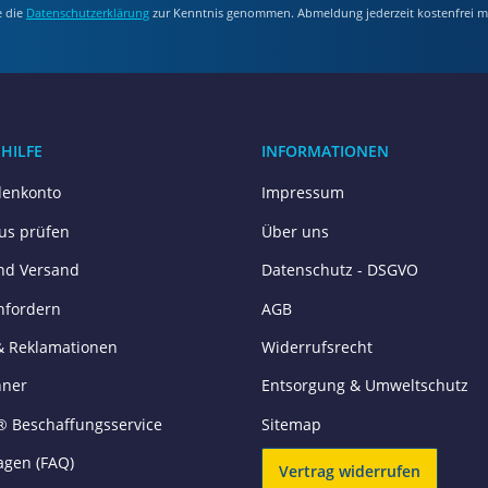
e die
Datenschutzerklärung
zur Kenntnis genommen. Abmeldung jederzeit kostenfrei m
 HILFE
INFORMATIONEN
enkonto
Impressum
tus prüfen
Über uns
nd Versand
Datenschutz - DSGVO
nfordern
AGB
& Reklamationen
Widerrufsrecht
hner
Entsorgung & Umweltschutz
® Beschaffungsservice
Sitemap
agen (FAQ)
Vertrag widerrufen