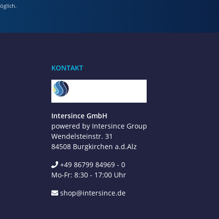
öglich.
Benötigen Sie Hilfe?
Wir sind gerne für Sie da
KONTAKT
Jetzt anrufen
+49 8679 984969 - 0
werktags Mo–Fr 8:30–17:00 Uhr
Intersince GmbH
powered by Intersince Group
WhatsApp
+49 162 5669885
Wendelsteinstr. 31
84508 Burgkirchen a.d.Alz
+49 86799 84969 - 0
E-Mail schreiben
Mo-Fr: 8:30 - 17:00 Uhr
shop@intersince.de
shop@intersince.de
Webseite besuchen
www.intersince-group.de