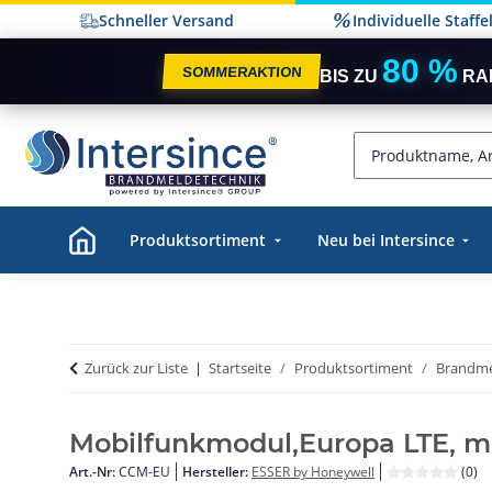
Schneller Versand
Individuelle Staff
80 %
SOMMERAKTION
BIS ZU
RA
Produktsortiment
Neu bei Intersince
Zurück zur Liste
Startseite
Produktsortiment
Brandme
Mobilfunkmodul,Europa LTE, mi
Art.-Nr:
CCM-EU
Hersteller:
ESSER by Honeywell
(0)