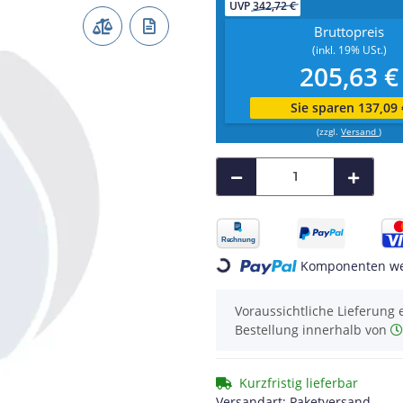
UVP
342,72 €
Bruttopreis
(inkl. 19% USt.)
205,63 €
Sie sparen 137,09 
(zzgl.
Versand
)
Loading...
Komponenten wer
Voraussichtliche Lieferung 
Bestellung innerhalb von
Kurzfristig lieferbar
Versandart: Paketversand