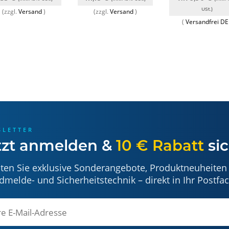
USt.)
(zzgl.
Versand
)
(zzgl.
Versand
)
(
Versandfrei D
SLETTER
tzt anmelden &
10 € Rabatt
sic
lten Sie exklusive Sonderangebote, Produktneuheiten
dmelde- und Sicherheitstechnik – direkt in Ihr Postfac