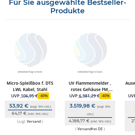
Für Sie ausgewählte Bestseller-
Produkte
Micro-Spleißbox f. DTS
UV Flammenmelder ,
Ausw
LWL Kabel, Stahl
rotes Gehäuse FM,
ATEX, EN54-10
Wär
UVP
106,95 €
UVP
6.981,29 €
UV
-
40%
-
40%
53,92 €
3.519,98 €
(zzgl. 19% USt.)
(zzgl. 19%
64,17 €
(inkl. 19% USt.)
USt.)
4.188,77 €
2
(zzgl.
Versand
)
(inkl. 19% USt.)
(
Versandfrei DE
)