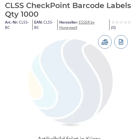
CLSS CheckPoint Barcode Labels
Qty 1000
Art.-Nr:
CLSS-
EAN:
CLSS-
Hersteller:
ESSER by
BC
BC
Honeywell
(0)