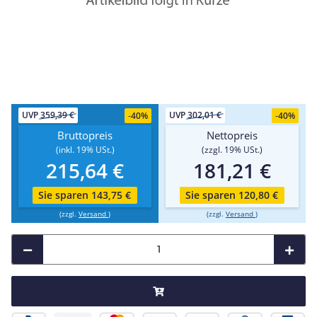
UVP
359,39 €
UVP
302,01 €
-
40%
-
40%
Bruttopreis
Nettopreis
(inkl. 19% USt.)
(zzgl. 19% USt.)
215,64 €
181,21 €
Sie sparen 143,75 €
Sie sparen 120,80 €
(zzgl.
Versand
)
(zzgl.
Versand
)