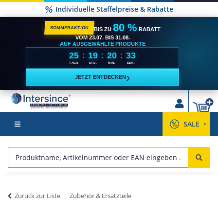
Individuelle Staffelpreise & Rabatte
80 %
SOMMERAKTION
BIS ZU
RABATT
VOM 23.07. BIS 31.08.
AUF AUSGEWÄHLTE PRODUKTE
25
19
20
33
:
:
:
TAGE
STD.
MIN.
SEK.
›
JETZT ENTDECKEN
SALE
Zurück zur Liste
Zubehör & Ersatzteile