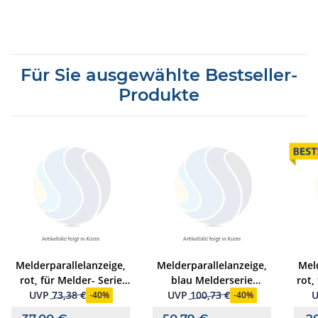
Für Sie ausgewählte Bestseller-
Produkte
Melderparallelanzeige,
Melderparallelanzeige,
Mel
rot, für Melder- Serie
blau Melderserie
rot,
9000
9200/IQ8Quad
90
UVP
73,38 €
UVP
100,73 €
-
40%
-
40%