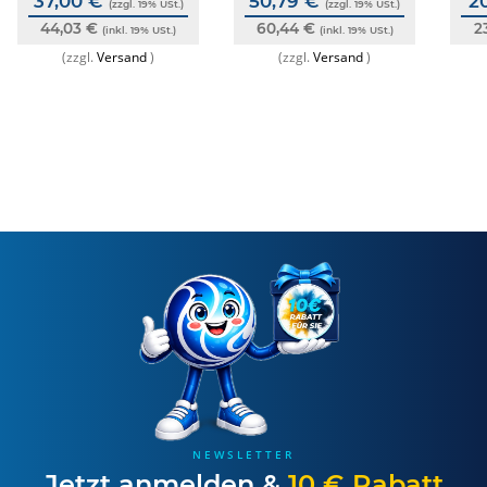
37,00 €
50,79 €
2
(zzgl. 19% USt.)
(zzgl. 19% USt.)
44,03 €
60,44 €
2
(inkl. 19% USt.)
(inkl. 19% USt.)
(zzgl.
Versand
)
(zzgl.
Versand
)
NEWSLETTER
Jetzt anmelden &
10 € Rabatt