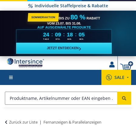
Versandkostenfrei ab 2500,- €**
80 %
SOMMERAKTION
BIS ZU
RABATT
VOM 23.07. BIS 31.08.
AUF AUSGEWÄHLTE PRODUKTE
24
09
18
04
:
:
:
TAGE
STD.
MIN.
SEK.
›
JETZT ENTDECKEN
SALE
Zurück zur Liste
Fernanzeigen & Parallelanzeigen