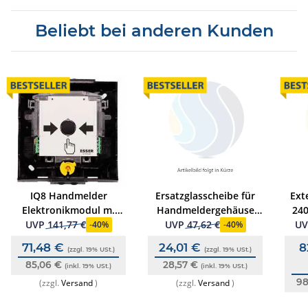
Beliebt bei anderen Kunden
IQ8 Handmelder
Ersatzglasscheibe für
Ext
Elektronikmodul m.
Handmeldergehäuse
240
Trenner u. ext. D-Linie,
(70490x/7048xx) große
UVP
141,77 €
UVP
47,62 €
U
-
40%
-
40%
ESSER
Bauform, (10 Stk.)
71,48 €
24,01 €
8
(zzgl. 19% USt.)
(zzgl. 19% USt.)
85,06 €
28,57 €
(inkl. 19% USt.)
(inkl. 19% USt.)
98
(zzgl.
Versand
)
(zzgl.
Versand
)