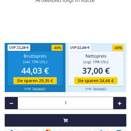
UVP
73,38 €
UVP
61,66 €
-
40%
-
40%
Bruttopreis
Nettopreis
(inkl. 19% USt.)
(zzgl. 19% USt.)
44,03 €
37,00 €
Sie sparen 29,35 €
Sie sparen 24,66 €
(zzgl.
Versand
)
(zzgl.
Versand
)