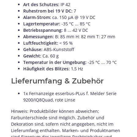
Art des Schutzes:
IP 42
Ruhestrom bei 19 V DC:
7
Alarm-Strom:
ca. 150 µA @ 19 V DC
Lagertemperatur:
-35 °C ... 85 °C
Betriebsspannung:
8 ... 42 V DC
Abmessungen:
B: 85 mm H: 82 mm T: 27 mm
Luftfeuchtigkeit:
< 95 %
Gehäuse:
ABS-Kunststoff
Gewicht:
Ca. 60 g
Temperatur in der Umgebung:
-25 °C ... 70 °C
Häufigkeit des Blitzes:
1,5 Hz
Lieferumfang & Zubehör
1x Fernanzeige esserbus-PLus f. Melder Serie
9200/IQ8Quad, rote Linse
Hinweis: Produktbilder können abweichen;
Farbunterschiede sind möglich. Zubehör und
Dekoration sind, sofern nicht angegeben, nicht im
Lieferumfang enthalten. Marken- und Produktnamen
sind Eigentum der jeweiligen Rechteinhaber und