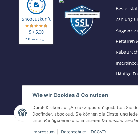
Bestellsta
Shopauskunft
Zahlung u
Angebot a
5 / 5,00
2 Bewertungen
Retouren 
Rabattrec
Intersince
Häufige Fr
Wie wir Cookies & Co nutzen
ZAHLUNGSARTEN
Durch Klicken auf „Alle akzeptieren“ gestatten Sie 
Doofinder, abocloud. Sie können die Einstellung jede
unter
Konfigurieren
und in unserer
Datenschutzerklä
©2025 Intersince GmbH | powered by Intersince Group
Impressum
|
Datenschutz - DSGVO