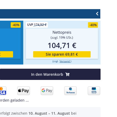
UVP
174,52 €
-
40%
-
40%
Nettopreis
(zzgl. 19% USt.)
104,71 €
€
Sie sparen 69,81 €
(zzgl.
Versand
)
In den Warenkorb
den geladen ...
erfolgt zwischen
10. August – 11. August
bei