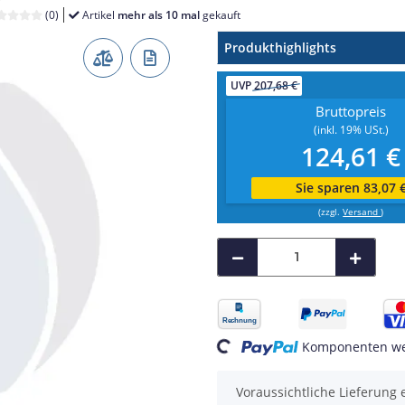
(0)
Artikel
mehr als 10 mal
gekauft
Produkthighlights
UVP
207,68 €
Bruttopreis
(inkl. 19% USt.)
124,61 €
Sie sparen 83,07 
(zzgl.
Versand
)
Loading...
Komponenten wer
Voraussichtliche Lieferung 