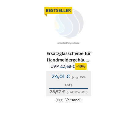
Ersatzglasscheibe für
Handmeldergehäuse
(70490x/7048xx)
UVP
47,62 €
-
40%
große Bauform, (10
24,01 €
(zzgl. 19%
Stk.)
USt.)
28,57 €
(inkl. 19% USt.)
(zzgl.
Versand
)