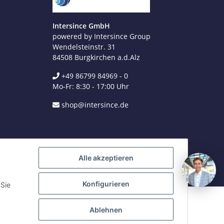
+49 8679 984969 - 0
werktags Mo–Fr 8:30–17:00 Uhr
Intersince GmbH
powered by Intersince Group
WhatsApp
+49 162 5669885
Wendelsteinstr. 31
84508 Burgkirchen a.d.Alz
+49 86799 84969 - 0
E-Mail schreiben
Mo-Fr: 8:30 - 17:00 Uhr
shop@intersince.de
shop@intersince.de
Webseite besuchen
www.intersince-group.de
Alle akzeptieren
Konfigurieren
 Sie
Ablehnen