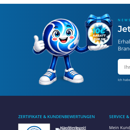
NEW
Je
Erha
Bran
Ich hab
ZERTIFIKATE & KUNDENBEWERTUNGEN
SERVICE &
Mein Kund