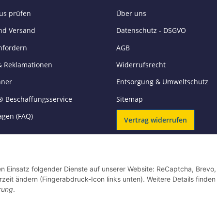
tus prüfen
Über uns
nd Versand
Datenschutz - DSGVO
nfordern
AGB
& Reklamationen
Widerrufsrecht
hner
Entsorgung & Umweltschutz
® Beschaffungsservice
Sitemap
agen (FAQ)
Vertrag widerrufen
VERSANDARTEN
den Einsatz folgender Dienste auf unserer Website: ReCaptcha, Brevo,
rzeit ändern (Fingerabdruck-Icon links unten). Weitere Details finden
rung
.
* Alle Preise zzgl. MwSt., zzgl.
Versand
** Unverbindliche Verkaufspreisempfehlung des Hersteller