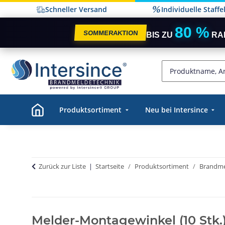
Schneller Versand
Individuelle Staff
80 %
SOMMERAKTION
BIS ZU
RA
Produktsortiment
Neu bei Intersince
Zurück zur Liste
Startseite
Produktsortiment
Brandme
Melder-Montagewinkel (10 Stk.