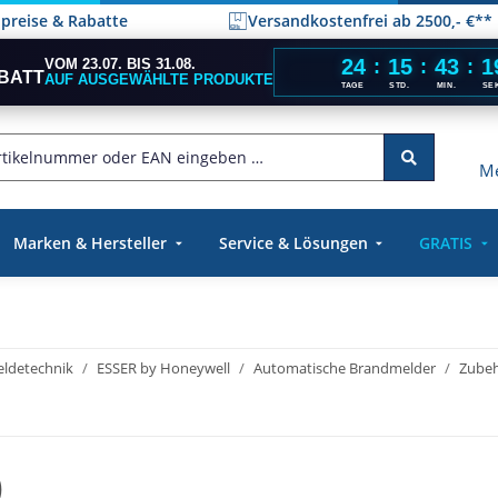
elpreise & Rabatte
Versandkostenfrei ab 2500,- €**
24
15
43
1
VOM 23.07. BIS 31.08.
:
:
:
BATT
AUF AUSGEWÄHLTE PRODUKTE
TAGE
STD.
MIN.
SE
Me
Marken & Hersteller
Service & Lösungen
GRATIS
ldetechnik
ESSER by Honeywell
Automatische Brandmelder
Zubeh
)