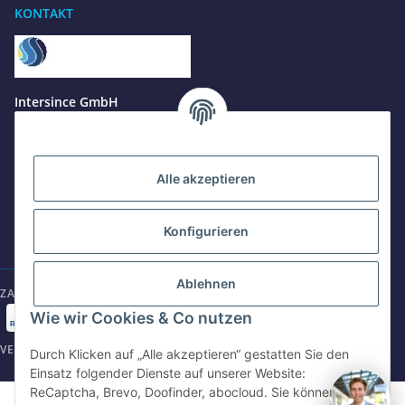
KONTAKT
Benötigen Sie Hilfe?
Wir sind gerne für Sie da
Jetzt anrufen
+49 8679 984969 - 0
Intersince GmbH
werktags Mo–Fr 8:30–17:00 Uhr
powered by Intersince Group
Wendelsteinstr. 31
84508 Burgkirchen a.d.Alz
WhatsApp
+49 162 5669885
Alle akzeptieren
+49 86799 84969 - 0
Mo-Fr: 8:30 - 17:00 Uhr
Konfigurieren
E-Mail schreiben
shop@intersince.de
shop@intersince.de
Ablehnen
ZAHLUNGSARTEN
Webseite besuchen
Wie wir Cookies & Co nutzen
www.intersince-group.de
VERSANDARTEN
Durch Klicken auf „Alle akzeptieren“ gestatten Sie den
Einsatz folgender Dienste auf unserer Website:
ReCaptcha, Brevo, Doofinder, abocloud. Sie können die
©2025 Intersince GmbH | powered by Intersince Group