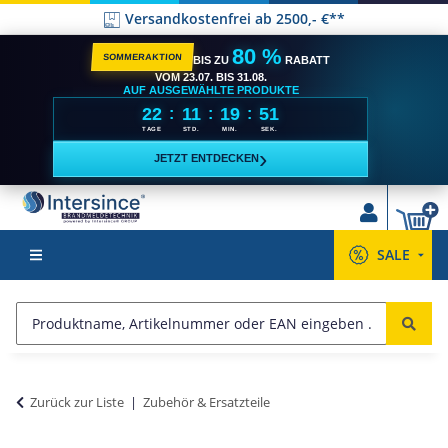
Versandkostenfrei ab 2500,- €**
80 %
SOMMERAKTION
BIS ZU
RABATT
VOM 23.07. BIS 31.08.
AUF AUSGEWÄHLTE PRODUKTE
22
11
19
51
:
:
:
TAGE
STD.
MIN.
SEK.
›
JETZT ENTDECKEN
SALE
Zurück zur Liste
Zubehör & Ersatzteile