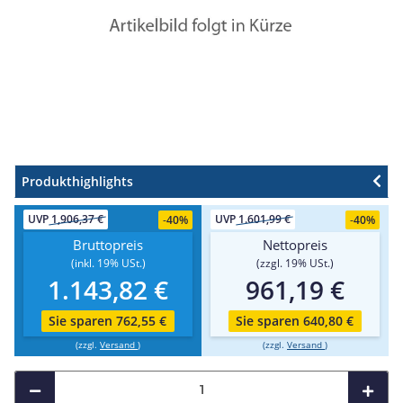
Produkthighlights
UVP
1,906,37 €
UVP
1.601,99 €
-
40%
-
40%
Bruttopreis
Nettopreis
(inkl. 19% USt.)
(zzgl. 19% USt.)
1.143,82 €
961,19 €
Sie sparen 762,55 €
Sie sparen 640,80 €
(zzgl.
Versand
)
(zzgl.
Versand
)