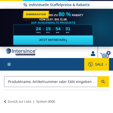
Individuelle Staffelpreise & Rabatte
80 %
SOMMERAKTION
BIS ZU
RABATT
VOM 23.07. BIS 31.08.
AUF AUSGEWÄHLTE PRODUKTE
24
15
54
30
:
:
:
TAGE
STD.
MIN.
SEK.
›
JETZT ENTDECKEN
SALE
Zurück zur Liste
System 4000