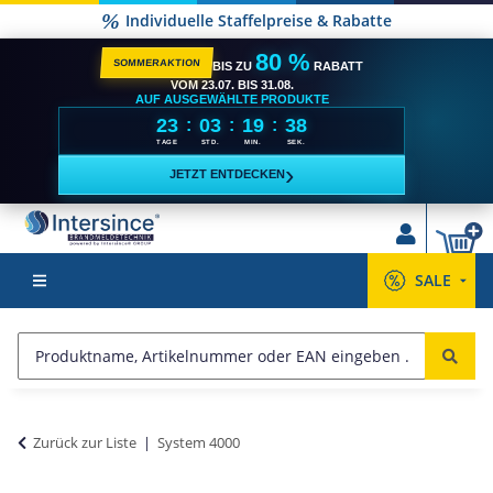
Individuelle Staffelpreise & Rabatte
80 %
SOMMERAKTION
BIS ZU
RABATT
VOM 23.07. BIS 31.08.
AUF AUSGEWÄHLTE PRODUKTE
23
03
19
37
:
:
:
TAGE
STD.
MIN.
SEK.
›
JETZT ENTDECKEN
SALE
Zurück zur Liste
System 4000