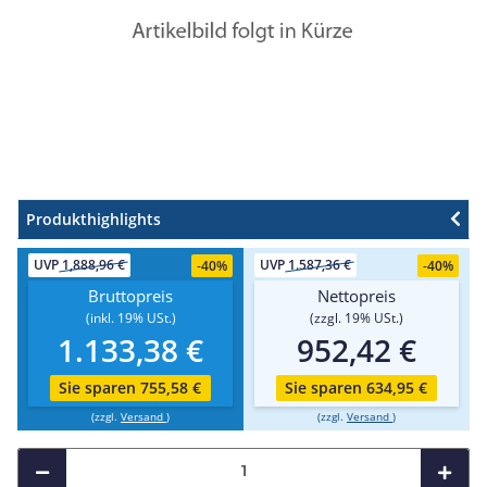
Produkthighlights
UVP
1,888,96 €
UVP
1.587,36 €
-
40%
-
40%
Bruttopreis
Nettopreis
(inkl. 19% USt.)
(zzgl. 19% USt.)
1.133,38 €
952,42 €
Sie sparen 755,58 €
Sie sparen 634,95 €
(zzgl.
Versand
)
(zzgl.
Versand
)