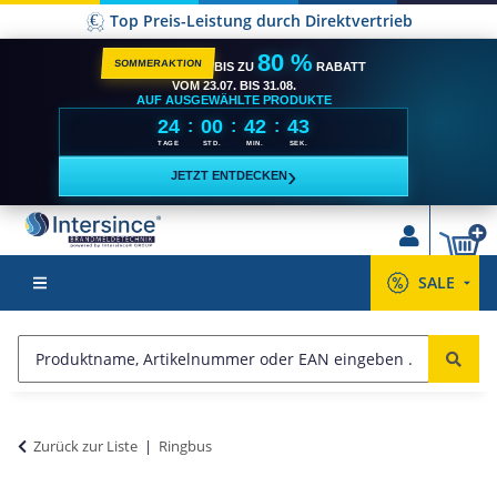
Top Preis-Leistung durch Direktvertrieb
80 %
SOMMERAKTION
BIS ZU
RABATT
VOM 23.07. BIS 31.08.
AUF AUSGEWÄHLTE PRODUKTE
24
00
42
42
:
:
:
TAGE
STD.
MIN.
SEK.
›
JETZT ENTDECKEN
SALE
Zurück zur Liste
Ringbus