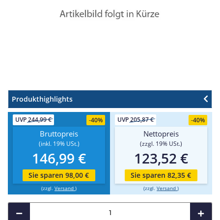
Produkthighlights
UVP
244,99 €
UVP
205,87 €
-
40%
-
40%
Bruttopreis
Nettopreis
(inkl. 19% USt.)
(zzgl. 19% USt.)
146,99 €
123,52 €
Sie sparen 98,00 €
Sie sparen 82,35 €
(zzgl.
Versand
)
(zzgl.
Versand
)