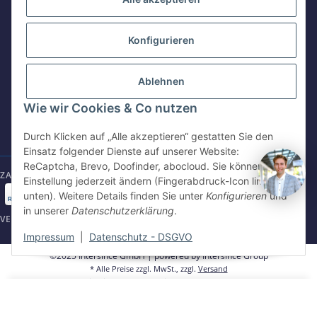
Intersince GmbH
powered by Intersince Group
Konfigurieren
E-Mail schreiben
Wendelsteinstr. 31
shop@intersince.de
84508 Burgkirchen a.d.Alz
Ablehnen
+49 86799 84969 - 0
Webseite besuchen
Wie wir Cookies & Co nutzen
Mo-Fr: 8:30 - 17:00 Uhr
www.intersince-group.de
shop@intersince.de
Durch Klicken auf „Alle akzeptieren“ gestatten Sie den
Einsatz folgender Dienste auf unserer Website:
ReCaptcha, Brevo, Doofinder, abocloud. Sie können die
ZAHLUNGSARTEN
Einstellung jederzeit ändern (Fingerabdruck-Icon links
unten). Weitere Details finden Sie unter
Konfigurieren
und
in unserer
Datenschutzerklärung
.
VERSANDARTEN
Impressum
|
Datenschutz - DSGVO
©2025 Intersince GmbH | powered by Intersince Group
* Alle Preise zzgl. MwSt., zzgl.
Versand
** Unverbindliche Verkaufspreisempfehlung des Hersteller