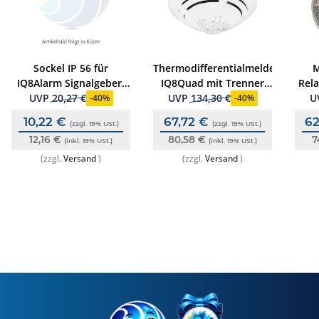
Sockel IP 56 für
Thermodifferentialmelder
M
IQ8Alarm Signalgeber,
IQ8Quad mit Trenner
Rel
rot RAL3020
zum Betrieb im
UVP
20,27 €
UVP
134,30 €
U
-
40%
-
40%
esserbus
10,22 €
67,72 €
62
(zzgl. 19% USt.)
(zzgl. 19% USt.)
12,16 €
80,58 €
7
(inkl. 19% USt.)
(inkl. 19% USt.)
(zzgl.
Versand
)
(zzgl.
Versand
)