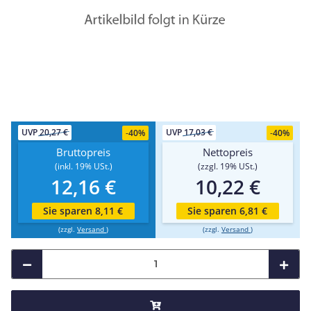
UVP
20,27 €
UVP
17,03 €
-
40%
-
40%
Bruttopreis
Nettopreis
(inkl. 19% USt.)
(zzgl. 19% USt.)
12,16 €
10,22 €
Sie sparen 8,11 €
Sie sparen 6,81 €
(zzgl.
Versand
)
(zzgl.
Versand
)