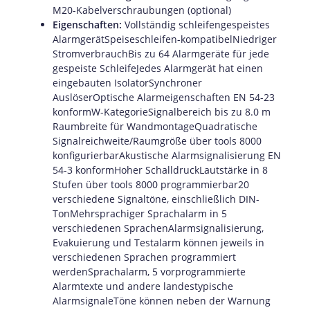
M20-Kabelverschraubungen (optional)
Eigenschaften:
Vollständig schleifengespeistes
AlarmgerätSpeiseschleifen-kompatibelNiedriger
StromverbrauchBis zu 64 Alarmgeräte für jede
gespeiste SchleifeJedes Alarmgerät hat einen
eingebauten IsolatorSynchroner
AuslöserOptische Alarmeigenschaften EN 54-23
konformW-KategorieSignalbereich bis zu 8.0 m
Raumbreite für WandmontageQuadratische
Signalreichweite/Raumgröße über tools 8000
konfigurierbarAkustische Alarmsignalisierung EN
54-3 konformHoher SchalldruckLautstärke in 8
Stufen über tools 8000 programmierbar20
verschiedene Signaltöne, einschließlich DIN-
TonMehrsprachiger Sprachalarm in 5
verschiedenen SprachenAlarmsignalisierung,
Evakuierung und Testalarm können jeweils in
verschiedenen Sprachen programmiert
werdenSprachalarm, 5 vorprogrammierte
Alarmtexte und andere landestypische
AlarmsignaleTöne können neben der Warnung