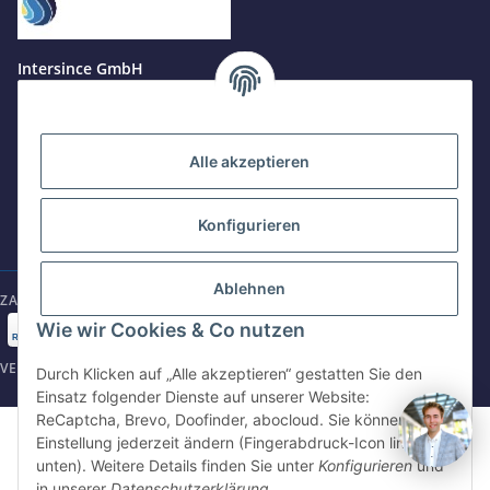
Jetzt anrufen
+49 8679 984969 - 0
Intersince GmbH
werktags Mo–Fr 8:30–17:00 Uhr
powered by Intersince Group
Wendelsteinstr. 31
84508 Burgkirchen a.d.Alz
WhatsApp
+49 162 5669885
Alle akzeptieren
+49 86799 84969 - 0
Mo-Fr: 8:30 - 17:00 Uhr
Konfigurieren
E-Mail schreiben
shop@intersince.de
shop@intersince.de
Ablehnen
ZAHLUNGSARTEN
Webseite besuchen
Wie wir Cookies & Co nutzen
www.intersince-group.de
VERSANDARTEN
Durch Klicken auf „Alle akzeptieren“ gestatten Sie den
Einsatz folgender Dienste auf unserer Website:
ReCaptcha, Brevo, Doofinder, abocloud. Sie können die
©2025 Intersince GmbH | powered by Intersince Group
Einstellung jederzeit ändern (Fingerabdruck-Icon links
* Alle Preise zzgl. MwSt., zzgl.
Versand
unten). Weitere Details finden Sie unter
Konfigurieren
und
** Unverbindliche Verkaufspreisempfehlung des Hersteller
in unserer
Datenschutzerklärung
.