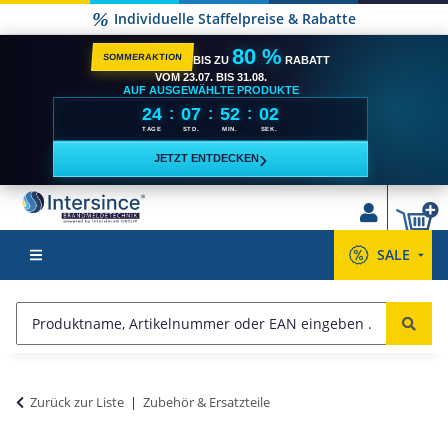
Individuelle Staffelpreise & Rabatte
80 %
SOMMERAKTION
BIS ZU
RABATT
VOM 23.07. BIS 31.08.
AUF AUSGEWÄHLTE PRODUKTE
24
07
52
02
:
:
:
TAGE
STD.
MIN.
SEK.
›
JETZT ENTDECKEN
SALE
Zurück zur Liste
Zubehör & Ersatzteile