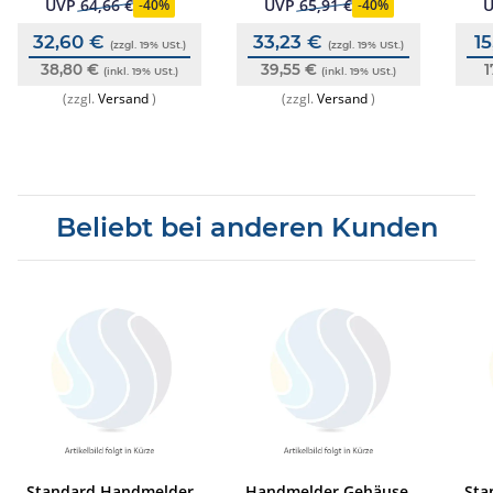
EN54, Esser, VPE=10 Stk.
EN54, neutral, (10 Stk.)
Han
UVP
64,66 €
UVP
65,91 €
-
40%
-
40%
32,60 €
33,23 €
1
(zzgl. 19% USt.)
(zzgl. 19% USt.)
38,80 €
39,55 €
1
(inkl. 19% USt.)
(inkl. 19% USt.)
(zzgl.
Versand
)
(zzgl.
Versand
)
Beliebt bei anderen Kunden
Standard Handmelder
Handmelder Gehäuse,
Sta