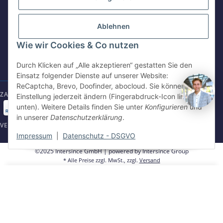
shop@intersince.de
Wendelsteinstr. 31
84508 Burgkirchen a.d.Alz
Ablehnen
+49 86799 84969 - 0
Webseite besuchen
Wie wir Cookies & Co nutzen
Mo-Fr: 8:30 - 17:00 Uhr
www.intersince-group.de
Durch Klicken auf „Alle akzeptieren“ gestatten Sie den
shop@intersince.de
Einsatz folgender Dienste auf unserer Website:
ReCaptcha, Brevo, Doofinder, abocloud. Sie können die
ZAHLUNGSARTEN
Einstellung jederzeit ändern (Fingerabdruck-Icon links
unten). Weitere Details finden Sie unter
Konfigurieren
und
in unserer
Datenschutzerklärung
.
VERSANDARTEN
Impressum
|
Datenschutz - DSGVO
©2025 Intersince GmbH | powered by Intersince Group
* Alle Preise zzgl. MwSt., zzgl.
Versand
** Unverbindliche Verkaufspreisempfehlung des Hersteller