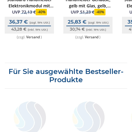
Elektronikmodul mit
gelb mit Glas, gelb,
El
Glas und ZM, ESSER
ähnlich RAL 1021
zwei
UVP
72,13 €
UVP
51,23 €
-
40%
-
40%
36,37 €
25,83 €
3
(zzgl. 19% USt.)
(zzgl. 19% USt.)
43,28 €
30,74 €
4
(inkl. 19% USt.)
(inkl. 19% USt.)
(zzgl.
Versand
)
(zzgl.
Versand
)
Für Sie ausgewählte Bestseller-
Produkte