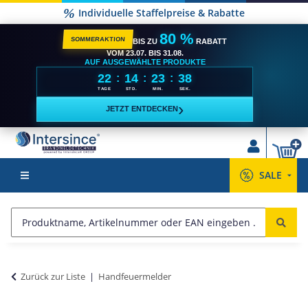
Versandkostenfrei ab 2500,- €**
80 %
SOMMERAKTION
BIS ZU
RABATT
VOM 23.07. BIS 31.08.
AUF AUSGEWÄHLTE PRODUKTE
22
14
23
37
:
:
:
TAGE
STD.
MIN.
SEK.
›
JETZT ENTDECKEN
SALE
Zurück zur Liste
Handfeuermelder