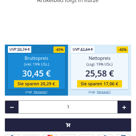
UVP
50,74 €
UVP
42,64 €
-
40%
-
40%
Bruttopreis
Nettopreis
(inkl. 19% USt.)
(zzgl. 19% USt.)
30,45 €
25,58 €
Sie sparen 20,29 €
Sie sparen 17,06 €
(zzgl.
Versand
)
(zzgl.
Versand
)