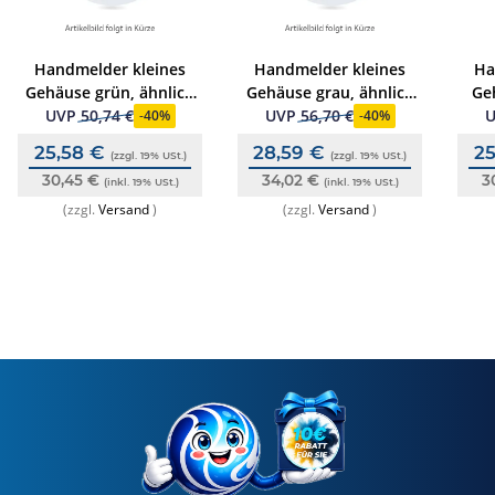
Handmelder kleines
Handmelder kleines
Ha
Gehäuse grün, ähnlich
Gehäuse grau, ähnlich
Geh
RAL 6002
RAL 7035
UVP
50,74 €
UVP
56,70 €
-
40%
-
40%
25,58 €
28,59 €
2
(zzgl. 19% USt.)
(zzgl. 19% USt.)
30,45 €
34,02 €
3
(inkl. 19% USt.)
(inkl. 19% USt.)
(zzgl.
Versand
)
(zzgl.
Versand
)