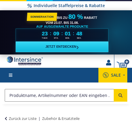
Individuelle Staffelpreise & Rabatte
80 %
SOMMERAKTION
BIS ZU
RABATT
VOM 23.07. BIS 31.08.
AUF AUSGEWÄHLTE PRODUKTE
23
09
01
48
:
:
:
TAGE
STD.
MIN.
SEK.
›
JETZT ENTDECKEN
SALE
Zurück zur Liste
Zubehör & Ersatzteile