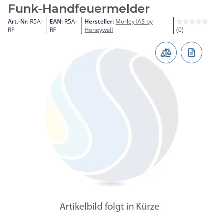
Funk-Handfeuermelder
Art.-Nr:
R5A-
EAN:
R5A-
Hersteller:
Morley IAS by
RF
RF
Honeywell
(0)