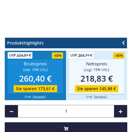
Produkthighlights
UVP
434,01 €
UVP
364,71 €
-
40%
-
40%
Bruttopreis
Nettopreis
(inkl. 19% USt.)
(zzgl. 19% USt.)
260,40 €
218,83 €
Sie sparen 173,61 €
Sie sparen 145,88 €
(zzgl.
Versand
)
(zzgl.
Versand
)