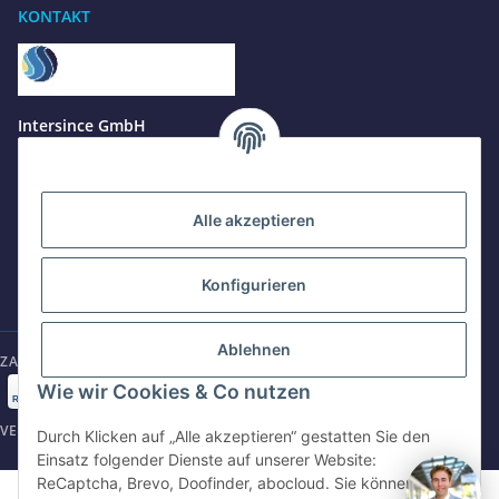
KONTAKT
Benötigen Sie Hilfe?
Wir sind gerne für Sie da
Jetzt anrufen
+49 8679 984969 - 0
Intersince GmbH
werktags Mo–Fr 8:30–17:00 Uhr
powered by Intersince Group
Wendelsteinstr. 31
84508 Burgkirchen a.d.Alz
WhatsApp
+49 162 5669885
Alle akzeptieren
+49 86799 84969 - 0
Mo-Fr: 8:30 - 17:00 Uhr
Konfigurieren
E-Mail schreiben
shop@intersince.de
shop@intersince.de
Ablehnen
ZAHLUNGSARTEN
Webseite besuchen
Wie wir Cookies & Co nutzen
www.intersince-group.de
VERSANDARTEN
Durch Klicken auf „Alle akzeptieren“ gestatten Sie den
Einsatz folgender Dienste auf unserer Website:
ReCaptcha, Brevo, Doofinder, abocloud. Sie können die
©2025 Intersince GmbH | powered by Intersince Group