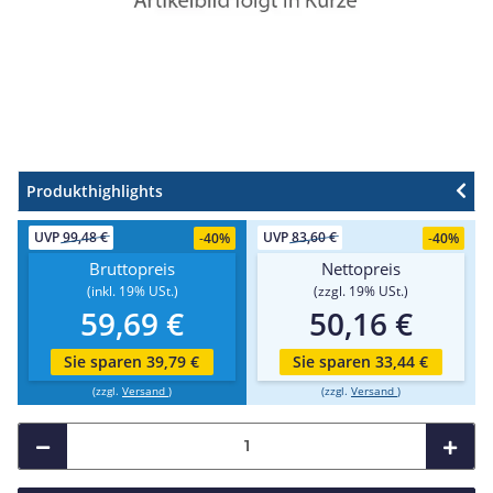
Produkthighlights
UVP
99,48 €
UVP
83,60 €
-
40%
-
40%
Bruttopreis
Nettopreis
(inkl. 19% USt.)
(zzgl. 19% USt.)
59,69 €
50,16 €
Sie sparen 39,79 €
Sie sparen 33,44 €
(zzgl.
Versand
)
(zzgl.
Versand
)