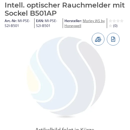
Intell. optischer Rauchmelder mit
Sockel B501AP
Art.-Nr:
MI-PSE-
EAN:
MI-PSE-
Hersteller:
Morley IAS by
S2I-B501
S2I-B501
Honeywell
(0)