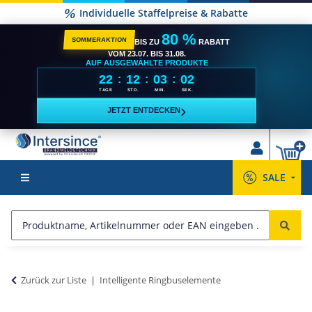
Individuelle Staffelpreise & Rabatte
80 %
SOMMERAKTION
BIS ZU
RABATT
VOM 23.07. BIS 31.08.
AUF AUSGEWÄHLTE PRODUKTE
22
12
03
02
:
:
:
TAGE
STD.
MIN.
SEK.
›
JETZT ENTDECKEN
SALE
Zurück zur Liste
Intelligente Ringbuselemente