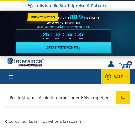
Individuelle Staffelpreise & Rabatte
80 %
SOMMERAKTION
BIS ZU
RABATT
VOM 23.07. BIS 31.08.
AUF AUSGEWÄHLTE PRODUKTE
25
12
56
36
:
:
:
TAGE
STD.
MIN.
SEK.
›
JETZT ENTDECKEN
SALE
Zurück zur Liste
Zubehör & Ersatzteile