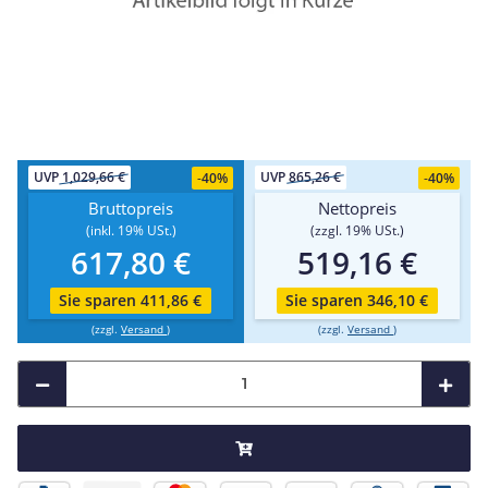
UVP
1,029,66 €
UVP
865,26 €
-
40%
-
40%
Bruttopreis
Nettopreis
(inkl. 19% USt.)
(zzgl. 19% USt.)
617,80 €
519,16 €
Sie sparen 411,86 €
Sie sparen 346,10 €
(zzgl.
Versand
)
(zzgl.
Versand
)