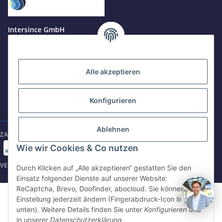
Jetzt anrufen
+49 8679 984969 - 0
Intersince GmbH
werktags Mo–Fr 8:30–17:00 Uhr
powered by Intersince Group
Wendelsteinstr. 31
84508 Burgkirchen a.d.Alz
WhatsApp
+49 162 5669885
Alle akzeptieren
+49 86799 84969 - 0
Mo-Fr: 8:30 - 17:00 Uhr
Konfigurieren
E-Mail schreiben
shop@intersince.de
shop@intersince.de
Ablehnen
ZAHLUNGSARTEN
Webseite besuchen
Wie wir Cookies & Co nutzen
www.intersince-group.de
VERSANDARTEN
Durch Klicken auf „Alle akzeptieren“ gestatten Sie den
Einsatz folgender Dienste auf unserer Website:
ReCaptcha, Brevo, Doofinder, abocloud. Sie können die
©2025 Intersince GmbH | powered by Intersince Group
Einstellung jederzeit ändern (Fingerabdruck-Icon links
* Alle Preise zzgl. MwSt., zzgl.
Versand
unten). Weitere Details finden Sie unter
Konfigurieren
und
** Unverbindliche Verkaufspreisempfehlung des Hersteller
in unserer
Datenschutzerklärung
.