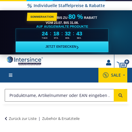
Individuelle Staffelpreise & Rabatte
80 %
SOMMERAKTION
BIS ZU
RABATT
VOM 23.07. BIS 31.08.
AUF AUSGEWÄHLTE PRODUKTE
24
18
32
43
:
:
:
TAGE
STD.
MIN.
SEK.
›
JETZT ENTDECKEN
SALE
Zurück zur Liste
Zubehör & Ersatzteile