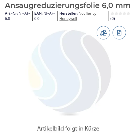
Ansaugreduzierungsfolie 6,0 mm
Art.-Nr:
NF-AF-
EAN:
NF-AF-
Hersteller:
Notifier by
6.0
6.0
Honeywell
(0)