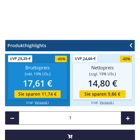
Produkthighlights
UVP
29,35 €
UVP
24,66 €
-
40%
-
40%
Bruttopreis
Nettopreis
(inkl. 19% USt.)
(zzgl. 19% USt.)
17,61 €
14,80 €
Sie sparen 11,74 €
Sie sparen 9,86 €
(zzgl.
Versand
)
(zzgl.
Versand
)