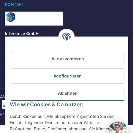
KONTAKT
Benötigen Sie Hilfe?
Wir sind gerne für Sie da
Jetzt anrufen
+49 8679 984969 - 0
Intersince GmbH
werktags Mo–Fr 8:30–17:00 Uhr
powered by Intersince Group
Wendelsteinstr. 31
84508 Burgkirchen a.d.Alz
WhatsApp
+49 162 5669885
Alle akzeptieren
+49 86799 84969 - 0
Mo-Fr: 8:30 - 17:00 Uhr
Konfigurieren
E-Mail schreiben
shop@intersince.de
shop@intersince.de
Ablehnen
ZAHLUNGSARTEN
Webseite besuchen
Wie wir Cookies & Co nutzen
www.intersince-group.de
VERSANDARTEN
Durch Klicken auf „Alle akzeptieren“ gestatten Sie den
Einsatz folgender Dienste auf unserer Website:
ReCaptcha, Brevo, Doofinder, abocloud. Sie können die
©2025 Intersince GmbH | powered by Intersince Group