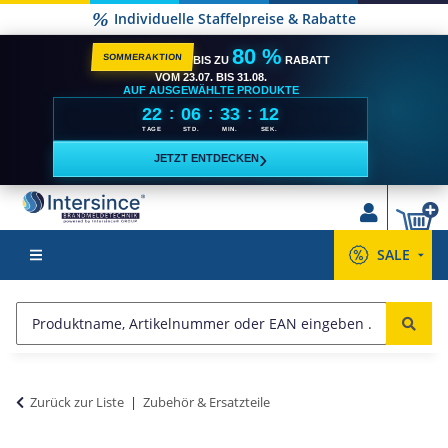
Individuelle Staffelpreise & Rabatte
80 %
SOMMERAKTION
BIS ZU
RABATT
VOM 23.07. BIS 31.08.
AUF AUSGEWÄHLTE PRODUKTE
22
06
33
11
:
:
:
TAGE
STD.
MIN.
SEK.
›
JETZT ENTDECKEN
SALE
Zurück zur Liste
Zubehör & Ersatzteile