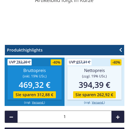
Produkthighlights
UVP
782,20 €
UVP
657,31 €
-
40%
-
40%
Bruttopreis
Nettopreis
(inkl. 19% USt.)
(zzgl. 19% USt.)
469,32 €
394,39 €
Sie sparen 312,88 €
Sie sparen 262,92 €
(zzgl.
Versand
)
(zzgl.
Versand
)