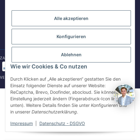
Wendelsteinstr. 31
84508 Burgkirchen a.d.Alz
WhatsApp
+49 162 5669885
Alle akzeptieren
+49 86799 84969 - 0
Mo-Fr: 8:30 - 17:00 Uhr
Konfigurieren
E-Mail schreiben
shop@intersince.de
shop@intersince.de
Ablehnen
ZAHLUNGSARTEN
Webseite besuchen
Wie wir Cookies & Co nutzen
www.intersince-group.de
VERSANDARTEN
Durch Klicken auf „Alle akzeptieren“ gestatten Sie den
Einsatz folgender Dienste auf unserer Website:
ReCaptcha, Brevo, Doofinder, abocloud. Sie können die
©2025 Intersince GmbH | powered by Intersince Group
Einstellung jederzeit ändern (Fingerabdruck-Icon links
* Alle Preise zzgl. MwSt., zzgl.
Versand
unten). Weitere Details finden Sie unter
Konfigurieren
und
** Unverbindliche Verkaufspreisempfehlung des Hersteller
in unserer
Datenschutzerklärung
.
Impressum
|
Datenschutz - DSGVO