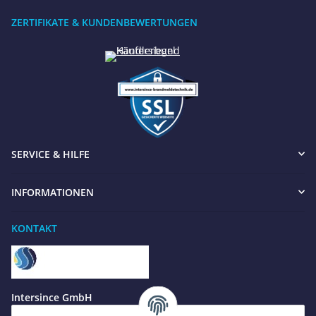
ZERTIFIKATE & KUNDENBEWERTUNGEN
SERVICE & HILFE
INFORMATIONEN
KONTAKT
Benötigen Sie Hilfe?
Wir sind gerne für Sie da
Jetzt anrufen
+49 8679 984969 - 0
Intersince GmbH
werktags Mo–Fr 8:30–17:00 Uhr
powered by Intersince Group