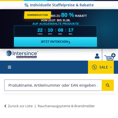
Individuelle Staffelpreise & Rabatte
80 %
SOMMERAKTION
BIS ZU
RABATT
VOM 23.07. BIS 31.08.
AUF AUSGEWÄHLTE PRODUKTE
22
10
08
16
:
:
:
TAGE
STD.
MIN.
SEK.
›
JETZT ENTDECKEN
SALE
Zurück zur Liste
Rauchansaugsyteme & Brandmelder