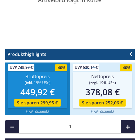
Produkthighlights
UVP
749,87 €
UVP
630,14 €
-
40%
-
40%
Bruttopreis
Nettopreis
(inkl. 19% USt.)
(zzgl. 19% USt.)
449,92 €
378,08 €
Sie sparen 299,95 €
Sie sparen 252,06 €
(zzgl.
Versand
)
(zzgl.
Versand
)