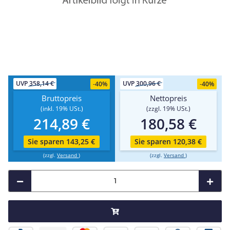
UVP
358,14 €
UVP
300,96 €
-
40%
-
40%
Bruttopreis
Nettopreis
(inkl. 19% USt.)
(zzgl. 19% USt.)
214,89 €
180,58 €
Sie sparen 143,25 €
Sie sparen 120,38 €
(zzgl.
Versand
)
(zzgl.
Versand
)