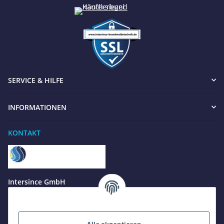
SERVICE & HILFE
INFORMATIONEN
KONTAKT
Benötigen Sie Hilfe?
Wir sind gerne für Sie da
Jetzt anrufen
+49 8679 984969 - 0
Intersince GmbH
werktags Mo–Fr 8:30–17:00 Uhr
powered by Intersince Group
Wendelsteinstr. 31
84508 Burgkirchen a.d.Alz
WhatsApp
+49 162 5669885