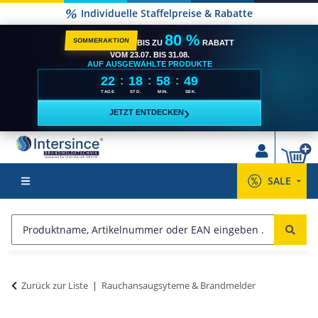
Individuelle Staffelpreise & Rabatte
80 %
SOMMERAKTION
BIS ZU
RABATT
VOM 23.07. BIS 31.08.
AUF AUSGEWÄHLTE PRODUKTE
22
18
58
48
:
:
:
TAGE
STD.
MIN.
SEK.
›
JETZT ENTDECKEN
SALE
Zurück zur Liste
Rauchansaugsyteme & Brandmelder