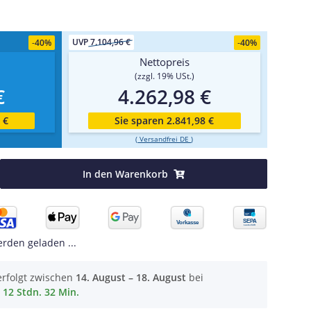
UVP
7.104,96 €
-
40%
-
40%
Nettopreis
(zzgl. 19% USt.)
€
4.262,98 €
 €
Sie sparen 2.841,98 €
(
Versandfrei DE
)
In den Warenkorb
den geladen ...
erfolgt zwischen
14. August – 18. August
bei
12 Stdn. 32 Min.