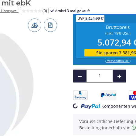
 mit ebK
 Honeywell
(0)
Artikel
3 mal
gekauft
UVP
8,454,90 €
Bruttopreis
(inkl. 19% USt.)
5.072,94 
Sie sparen 3.381,96
(
Versandfrei DE
)
Loading...
Komponenten wer
Voraussichtliche Lieferung 
Bestellung innerhalb von