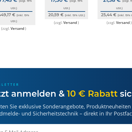
(zzgl. 19%
(zzgl. 19%
(zzgl. 
esserbus® Transponder
USt.)
USt.)
USt.)
ede sind möglich. Zubehör und Dekoration sind, sofern nicht ang
449,17 €
20,59 €
25,44 €
(inkl. 19%
(inkl. 19% USt.)
(inkl. 19% 
er und dienen ausschließlich der Darstellung und Beschreibung d
USt.)
(zzgl.
Versand
)
(zzgl.
Versand
)
(zzgl.
Versand
)
cherheitshinweise
rheitsrichtlinie (GPSR) sowie auf Grundlage einer sorgfältigen Ris
orderlich sind, haben wir diese in der Produktbeschreibung hinterle
orderungen und benötigt daher keine spezielle Kennzeichnung n
 regelmäßig überprüft, aktualisiert und im Einklang mit den geset
e sich gerne per E-Mail an uns oder direkt an den Hersteller wen
SLETTER
tzt anmelden &
10 € Rabatt
sic
nd Wartung dürfen nur von qualifiziertem und autorisiertem Fach
lten Sie exklusive Sonderangebote, Produktneuheiten
r zur frühzeitigen Branderkennung. Es ist kein Feuerlöschgerät 
dmelde- und Sicherheitstechnik – direkt in Ihr Postfac
 Schutzart IP40. Installieren und betreiben Sie es nicht in feu
en, Modifikationen oder die Verwendung von nicht originalen Er