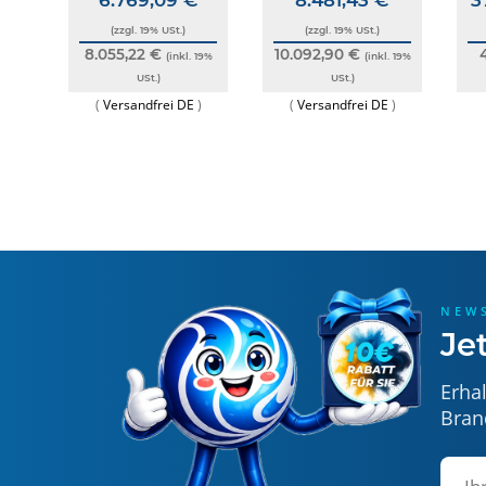
. 19%
1x Ansaugender Rauchdetektor mit integriertem 
(zzgl. 19% USt.)
(zzgl. 19% USt.)
Hinweis: Produktbilder können abweichen; Farbunterschi
8.055,22 €
10.092,90 €
19%
(inkl. 19%
(inkl. 19%
Produktnamen sind Eigentum der jeweiligen Rechteinhab
USt.)
USt.)
(
Versandfrei DE
)
(
Versandfrei DE
)
Produktbezogene Warn- und Si
Dieses Produkt wurde gemäß der Allgemeinen Produktsiche
zusätzliche gesetzlich vorgeschriebene Informationen erf
bestimmungsgemäßem Gebrauch sämtliche Sicherheitsanf
Alle sicherheitsrelevanten Informationen werden von uns
Bei Fragen oder weiterführenden Informationen können Si
NEW
Allgemeine Sicherheitshinweise
Je
**LEBENSGEFAHR:** Installation, Inbetriebnahme u
Gerät ist die Anlage spannungsfrei zu schalten.
Erha
**BRANDGEFAHR:** Dieses Gerät ist ein Rauchmelde
Bran
**FUNKTIONSEINSCHRÄNKUNG:** Das Gerät besitzt die
Umgebungen.
**ZULASSUNGSVERLUST:** Eigenmächtige Veränderung