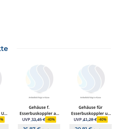
kte
Gehäuse f.
Gehäuse für
TA
 UP-
Esserbuskoppler aP
Esserbuskoppler uP
Farbe weiß / ähnlich
Farbe weiß / ähnlich
UVP
33,45 €
UVP
41,28 €
UV
0%
-
40%
-
40%
RAL 9003
RAL 9003
16,87 €
20,81 €