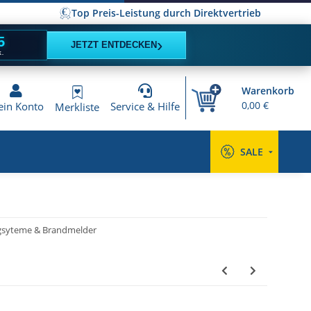
Top Preis-Leistung durch Direktvertrieb
4
›
JETZT ENTDECKEN
K.
Warenkorb
0,00 €
in Konto
Service & Hilfe
Merkliste
SALE
syteme & Brandmelder