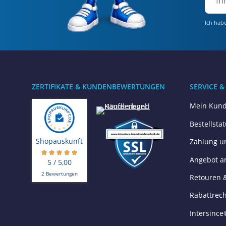
Zulassung (0786 - CPR - 2170) und kann die Schutzf
**SYSTEMINTEGRITÄT:** Der Rauchdetektor ist Tei
Ich hab
Anleitung für die sichere Verwendung
**INBETRIEBNAHME:** Stellen Sie sicher, dass die 
installiert und abgenommen wurde.
**STATUSANZEIGEN:** Machen Sie sich mit den LED-
Sie die Dokumentation der Brandmeldezentrale.
ZERTIFIKATE & KUNDENBEWERTUNGEN
SERVICE &
**VERHALTEN IM ALARMFALL:** Befolgen Sie im Fall
Mein Kund
Fehlalarm aus.
**VERHALTEN BEI STÖRUNG:** Eine Störungsmeldung 
Bestellsta
zuständigen Service- oder Wartungsdienst.
**REGELMÄSSIGE SICHTPRÜFUNG:** Prüfen Sie als B
Shopauskunft
Zahlung u
Lagergut) sind und ob das Gerät unbeschädigt ist.
Angebot a
5 / 5,00
Warnhinweise zu vorhersehbarem Missbrauch
2 Bewertungen
Retouren 
**BLOCKIEREN VERBOTEN:** Die Ansaugöffnungen i
Rabattrec
andere Weise blockiert werden. Dies verhindert d
**UMGEBUNGSBEDINGUNGEN:** Vermeiden Sie starke
Intersince
Fehlalarmen führen kann. Informieren Sie bei gep