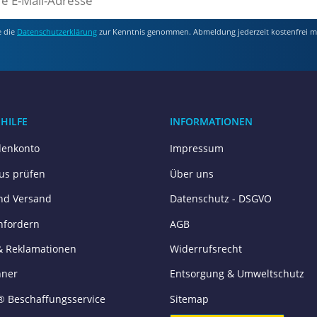
unktion beeinträchtigen.
l eines übergeordneten Brandmeldesystems. Seine korrekte Funkt
e die
Datenschutzerklärung
zur Kenntnis genommen. Abmeldung jederzeit kostenfrei m
Anlage von einem zertifizierten Fachbetrieb gemäß den nationale
Anzeigen am Gerät vertraut. Diese signalisieren den normalen Be
 HILFE
INFORMATIONEN
e eines Alarms unverzüglich den für das Gebäude geltenden Fluc
enkonto
Impressum
zeigt an, dass die Schutzfunktion des Detektors beeinträchtigt
tus prüfen
Über uns
etreiber regelmäßig, ob die Ansaugöffnungen des Rohrsystems fre
nd Versand
Datenschutz - DSGVO
nfordern
AGB
& Reklamationen
Widerrufsrecht
m Rohrsystem sowie das Detektorgehäuse dürfen unter keinen Um
hner
Entsorgung & Umweltschutz
ie Raucherkennung.
 Staub-, Dampf- oder Rauchentwicklung (z.B. durch Bauarbeiten
® Beschaffungsservice
Sitemap
lanten Arbeiten den Systembetreuer.