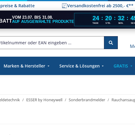
elpreise & Rabatte
Versandkostenfrei ab 2500,- €**
24
20
32
4
VOM 23.07. BIS 31.08.
:
:
:
BATT
AUF AUSGEWÄHLTE PRODUKTE
TAGE
STD.
MIN.
SE
Me
Marken & Hersteller
Service & Lösungen
GRATIS
ldetechnik
ESSER by Honeywell
Sonderbrandmelder
Rauchansaug