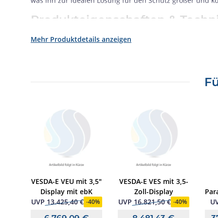
was ihn zur idealen Lösung für den Schutz großer und k
Produkteigenschaften & Techni
Mehr Produktdetails anzeigen
Artikelnummer:
VEP-A00-P-EBTI
SKU:
vep
Produkt-UID:
300000983
Kontakt Lastrelais:
(bei 4 Transpondergruppen)
Fü
Anschlussklemme:
0,2 - 2,5 mm²
Zulassung:
0786 - CPR - 2170
Art des Schutzes:
IP 40
Alarmstrom bei 24 V DC:
ca. 492 mA (bei 4 Transp
Empfindlichkeit:
0,001% - 20% obs/m
Maximale Rohrlänge:
560 m verzweigt, 280 m einf
Zu überwachendes Gebiet:
1600 m² (2000 m²)
Gewicht:
ca. 4,47 kg
Betriebsspannung:
18 ... 28 V DC
Quiescent current @ 24 V DC:
ca. 380 mA
VESDA-E VEU mit 3,5"
VESDA-E VES mit 3,5-
Abmessungen:
B: 350 mm H: 225 mm T: 135 mm
ableau
Display mit ebK
Zoll-Display
Par
Lieferumfang & Zubehör
32
-
UVP
13.425,40 €
UVP
16.821,50 €
U
0%
-
40%
-
40%
6.769,09 €
8.481,43 €
3