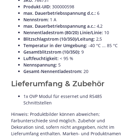
SKU:
764731
Produkt-UID:
300000598
max. Dauerbetriebsspannung d.c.:
6
Nennstrom:
1 A
max. Dauerbetriebsspannung a.c.:
4,2
Nennentladestrom (80/20) Linie/Linie:
10
Blitzschlagstrom (10/350)/Leitung:
2,5
Temperatur in der Umgebung:
-40 °C ... 85 °C
Gesamtblitzstrom (10/350):
9
Luftfeuchtigkeit:
< 95 %
Nennspannung:
5
Gesamt-Nennentladestrom:
20
Lieferumfang & Zubehör
1x OVP Modul für essernet und RS485
Schnittstellen
Hinweis: Produktbilder können abweichen;
Farbunterschiede sind möglich. Zubehör und
Dekoration sind, sofern nicht angegeben, nicht im
Lieferumfang enthalten. Marken- und Produktnamen