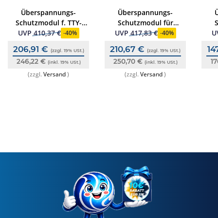
Überspannungs-
Überspannungs-
Schutzmodul f. TTY-
Schutzmodul für
Schnittstellen u.
Ringleitungen
UVP
410,37 €
UVP
417,83 €
U
-
40%
-
40%
Standardgruppen
esserbus/Plus
206,91 €
210,67 €
14
(zzgl. 19% USt.)
(zzgl. 19% USt.)
246,22 €
250,70 €
17
(inkl. 19% USt.)
(inkl. 19% USt.)
(zzgl.
Versand
)
(zzgl.
Versand
)