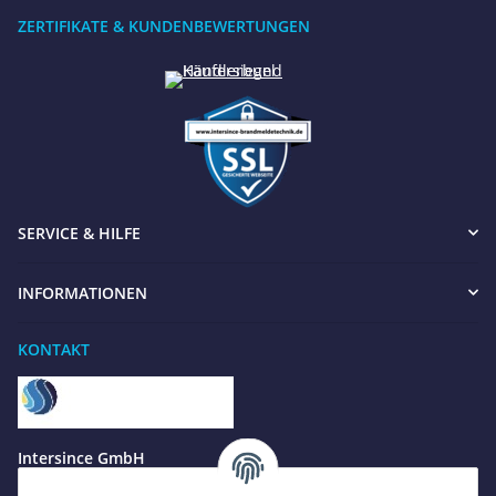
ZERTIFIKATE & KUNDENBEWERTUNGEN
SERVICE & HILFE
INFORMATIONEN
Benötigen Sie Hilfe?
KONTAKT
Wir sind gerne für Sie da
Jetzt anrufen
+49 8679 984969 - 0
Intersince GmbH
werktags Mo–Fr 8:30–17:00 Uhr
powered by Intersince Group