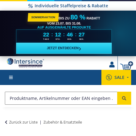
Individuelle Staffelpreise & Rabatte
80 %
SOMMERAKTION
BIS ZU
RABATT
VOM 23.07. BIS 31.08.
AUF AUSGEWÄHLTE PRODUKTE
22
12
46
27
:
:
:
TAGE
STD.
MIN.
SEK.
›
JETZT ENTDECKEN
SALE
Zurück zur Liste
Zubehör & Ersatzteile