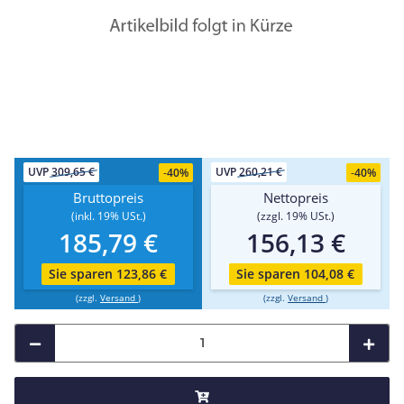
UVP
309,65 €
UVP
260,21 €
-
40%
-
40%
Bruttopreis
Nettopreis
(inkl. 19% USt.)
(zzgl. 19% USt.)
185,79 €
156,13 €
Sie sparen 123,86 €
Sie sparen 104,08 €
(zzgl.
Versand
)
(zzgl.
Versand
)