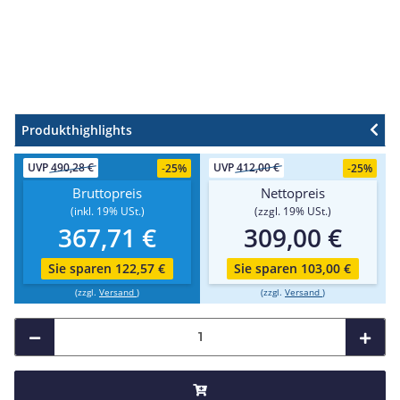
Produkthighlights
UVP
490,28 €
UVP
412,00 €
-
25%
-
25%
Bruttopreis
Nettopreis
(inkl. 19% USt.)
(zzgl. 19% USt.)
367,71 €
309,00 €
Sie sparen 122,57 €
Sie sparen 103,00 €
(zzgl.
Versand
)
(zzgl.
Versand
)