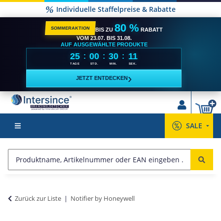
Individuelle Staffelpreise & Rabatte
80 %
SOMMERAKTION
BIS ZU
RABATT
VOM 23.07. BIS 31.08.
AUF AUSGEWÄHLTE PRODUKTE
25
00
30
11
:
:
:
TAGE
STD.
MIN.
SEK.
›
JETZT ENTDECKEN
SALE
Zurück zur Liste
Notifier by Honeywell