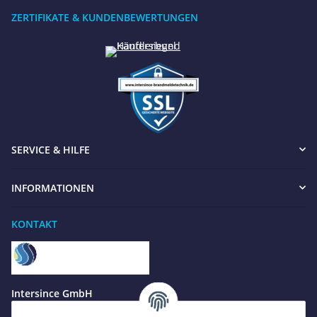
ZERTIFIKATE & KUNDENBEWERTUNGEN
SERVICE & HILFE
INFORMATIONEN
KONTAKT
Benötigen Sie Hilfe?
Wir sind gerne für Sie da
Jetzt anrufen
+49 8679 984969 - 0
Intersince GmbH
werktags Mo–Fr 8:30–17:00 Uhr
powered by Intersince Group