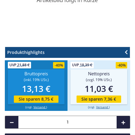
Produkthighlights
UVP
21,88 €
UVP
18,39 €
-
40%
-
40%
Bruttopreis
Nettopreis
(inkl. 19% USt.)
(zzgl. 19% USt.)
13,13 €
11,03 €
Sie sparen 8,75 €
Sie sparen 7,36 €
(zzgl.
Versand
)
(zzgl.
Versand
)