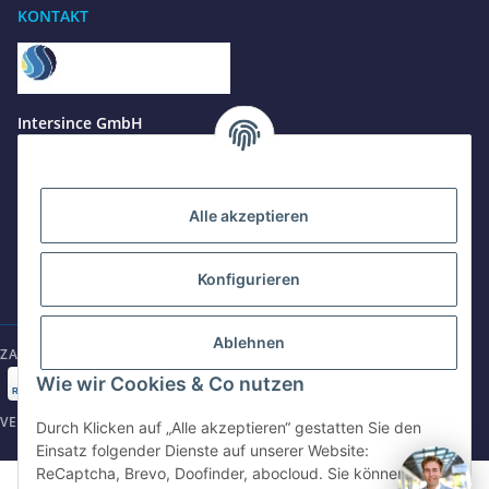
KONTAKT
Benötigen Sie Hilfe?
Wir sind gerne für Sie da
Jetzt anrufen
+49 8679 984969 - 0
Intersince GmbH
werktags Mo–Fr 8:30–17:00 Uhr
powered by Intersince Group
Wendelsteinstr. 31
84508 Burgkirchen a.d.Alz
WhatsApp
+49 162 5669885
Alle akzeptieren
+49 86799 84969 - 0
Mo-Fr: 8:30 - 17:00 Uhr
Konfigurieren
E-Mail schreiben
shop@intersince.de
shop@intersince.de
Ablehnen
ZAHLUNGSARTEN
Webseite besuchen
Wie wir Cookies & Co nutzen
www.intersince-group.de
VERSANDARTEN
Durch Klicken auf „Alle akzeptieren“ gestatten Sie den
Einsatz folgender Dienste auf unserer Website:
ReCaptcha, Brevo, Doofinder, abocloud. Sie können die
©2025 Intersince GmbH | powered by Intersince Group