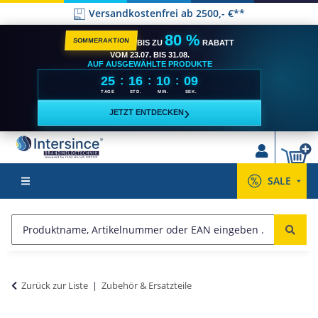
Versandkostenfrei ab 2500,- €**
80 %
SOMMERAKTION
BIS ZU
RABATT
VOM 23.07. BIS 31.08.
AUF AUSGEWÄHLTE PRODUKTE
25
16
10
09
:
:
:
TAGE
STD.
MIN.
SEK.
›
JETZT ENTDECKEN
SALE
Zurück zur Liste
Zubehör & Ersatzteile