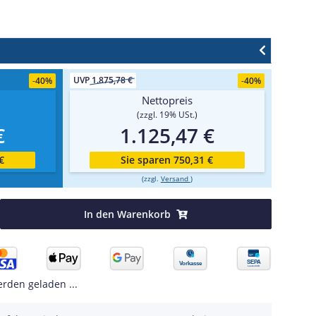
UVP
1.875,78 €
-
40%
-
40%
Nettopreis
(zzgl. 19% USt.)
€
1.125,47 €
€
Sie sparen 750,31 €
(zzgl.
Versand
)
In den Warenkorb
den geladen ...