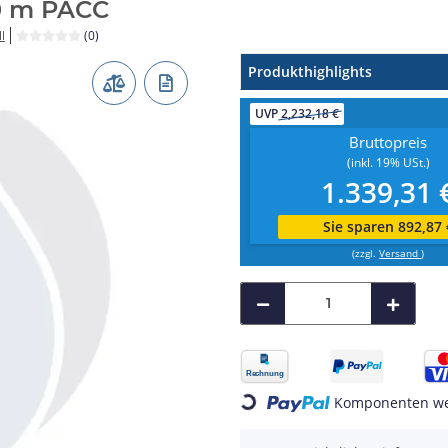
50 m PACC
l
(0)
Produkthighlights
UVP
2,232,18 €
Bruttopreis
(inkl. 19% USt.)
1.339,31 
Sie sparen 892,87 
(zzgl.
Versand
)
Loading...
Komponenten wer