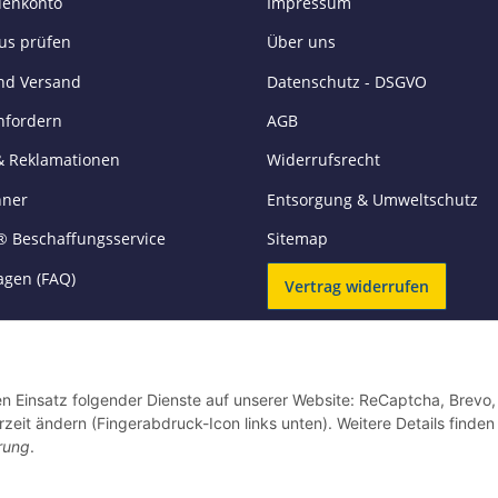
enkonto
Impressum
tus prüfen
Über uns
nd Versand
Datenschutz - DSGVO
nfordern
AGB
& Reklamationen
Widerrufsrecht
hner
Entsorgung & Umweltschutz
® Beschaffungsservice
Sitemap
agen (FAQ)
Vertrag widerrufen
VERSANDARTEN
den Einsatz folgender Dienste auf unserer Website: ReCaptcha, Brevo,
rzeit ändern (Fingerabdruck-Icon links unten). Weitere Details finden
rung
.
* Alle Preise zzgl. MwSt., zzgl.
Versand
** Unverbindliche Verkaufspreisempfehlung des Hersteller