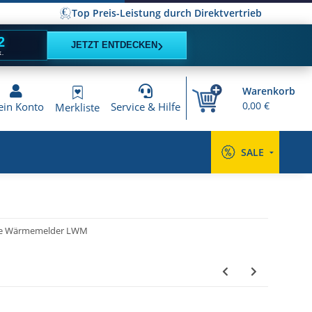
Top Preis-Leistung durch Direktvertrieb
1
›
JETZT ENTDECKEN
K.
Warenkorb
0,00 €
in Konto
Service & Hilfe
Merkliste
SALE
ge Wärmemelder LWM