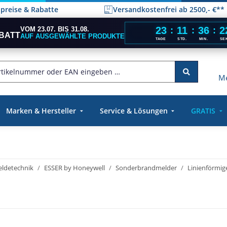
elpreise & Rabatte
Versandkostenfrei ab 2500,- €**
23
11
36
2
VOM 23.07. BIS 31.08.
:
:
:
BATT
AUF AUSGEWÄHLTE PRODUKTE
TAGE
STD.
MIN.
SE
Me
Marken & Hersteller
Service & Lösungen
GRATIS
ldetechnik
ESSER by Honeywell
Sonderbrandmelder
Linienförmi