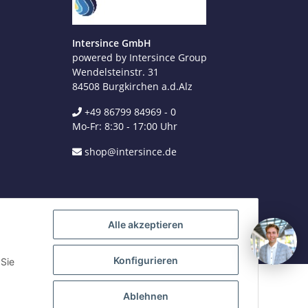
+49 8679 984969 - 0
werktags Mo–Fr 8:30–17:00 Uhr
Intersince GmbH
powered by Intersince Group
WhatsApp
+49 162 5669885
Wendelsteinstr. 31
84508 Burgkirchen a.d.Alz
+49 86799 84969 - 0
E-Mail schreiben
Mo-Fr: 8:30 - 17:00 Uhr
shop@intersince.de
shop@intersince.de
Webseite besuchen
www.intersince-group.de
Alle akzeptieren
Konfigurieren
 Sie
Ablehnen