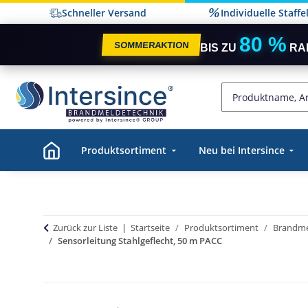
Schneller Versand
Individuelle Staff
80 %
SOMMERAKTION
BIS ZU
RA
Produktsortiment
Neu bei Intersince
Zurück zur Liste
Startseite
Produktsortiment
Brandme
Sensorleitung Stahlgeflecht, 50 m PACC