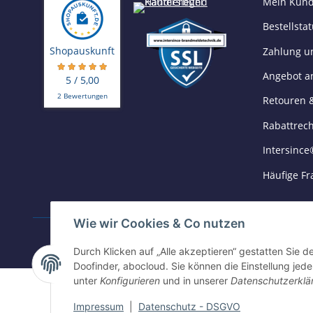
Mein Kund
Bestellsta
Shopauskunft
Zahlung u
Angebot a
5 / 5,00
2 Bewertungen
Retouren 
Rabattrec
Intersince
Häufige Fr
Wie wir Cookies & Co nutzen
ZAHLUNGSARTEN
Durch Klicken auf „Alle akzeptieren“ gestatten Sie 
Doofinder, abocloud. Sie können die Einstellung jede
unter
Konfigurieren
und in unserer
Datenschutzerklä
©2025 Intersince GmbH | powered by Intersince Group
Impressum
|
Datenschutz - DSGVO