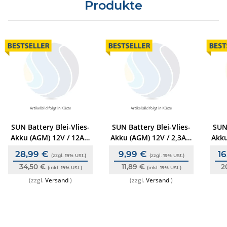
Produkte
SUN Battery Blei-Vlies-
SUN Battery Blei-Vlies-
SUN 
Akku (AGM) 12V / 12Ah,
Akku (AGM) 12V / 2,3Ah,
Akku
Anschl. T2 (6,3 mm),
Anschl. T1 (4,8 mm),
An
28,99 €
9,99 €
1
(zzgl. 19% USt.)
(zzgl. 19% USt.)
VdS-zertifiziert,
VdS-zertifiziert,
34,50 €
11,89 €
2
wartungsfrei
(inkl. 19% USt.)
wartungsfrei
(inkl. 19% USt.)
(zzgl.
Versand
)
(zzgl.
Versand
)