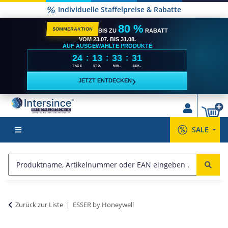
Individuelle Staffelpreise & Rabatte
80 %
SOMMERAKTION
BIS ZU
RABATT
VOM 23.07. BIS 31.08.
AUF AUSGEWÄHLTE PRODUKTE
24
13
33
30
:
:
:
TAGE
STD.
MIN.
SEK.
›
JETZT ENTDECKEN
SALE
Zurück zur Liste
ESSER by Honeywell