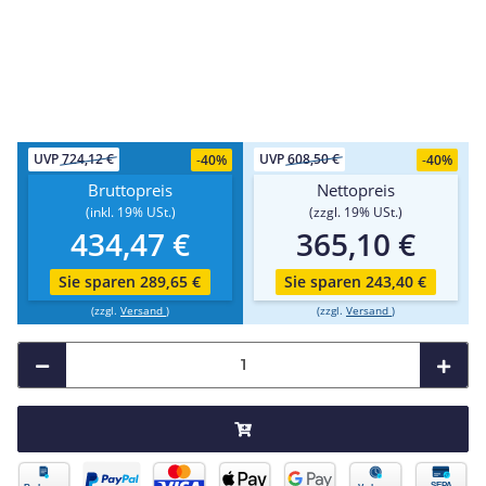
UVP
724,12 €
UVP
608,50 €
-
40%
-
40%
Bruttopreis
Nettopreis
(inkl. 19% USt.)
(zzgl. 19% USt.)
434,47 €
365,10 €
Sie sparen 289,65 €
Sie sparen 243,40 €
(zzgl.
Versand
)
(zzgl.
Versand
)