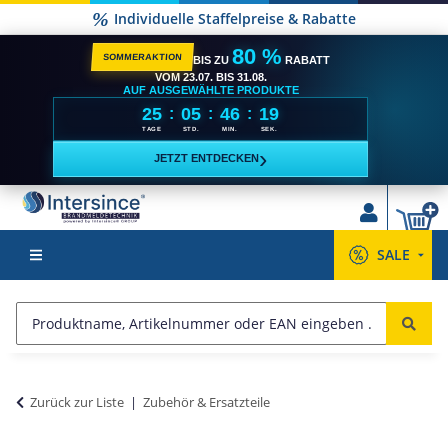
Individuelle Staffelpreise & Rabatte
80 %
SOMMERAKTION
BIS ZU
RABATT
VOM 23.07. BIS 31.08.
AUF AUSGEWÄHLTE PRODUKTE
25
05
46
18
:
:
:
TAGE
STD.
MIN.
SEK.
›
JETZT ENTDECKEN
SALE
Zurück zur Liste
Zubehör & Ersatzteile