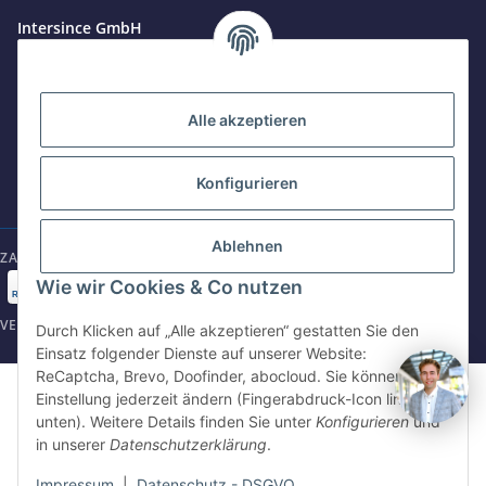
Jetzt anrufen
+49 8679 984969 - 0
Intersince GmbH
werktags Mo–Fr 8:30–17:00 Uhr
powered by Intersince Group
Wendelsteinstr. 31
84508 Burgkirchen a.d.Alz
WhatsApp
+49 162 5669885
Alle akzeptieren
+49 86799 84969 - 0
Mo-Fr: 8:30 - 17:00 Uhr
Konfigurieren
E-Mail schreiben
shop@intersince.de
shop@intersince.de
Ablehnen
ZAHLUNGSARTEN
Webseite besuchen
Wie wir Cookies & Co nutzen
www.intersince-group.de
VERSANDARTEN
Durch Klicken auf „Alle akzeptieren“ gestatten Sie den
Einsatz folgender Dienste auf unserer Website:
ReCaptcha, Brevo, Doofinder, abocloud. Sie können die
©2025 Intersince GmbH | powered by Intersince Group
Einstellung jederzeit ändern (Fingerabdruck-Icon links
* Alle Preise zzgl. MwSt., zzgl.
Versand
unten). Weitere Details finden Sie unter
Konfigurieren
und
** Unverbindliche Verkaufspreisempfehlung des Hersteller
in unserer
Datenschutzerklärung
.
Impressum
|
Datenschutz - DSGVO