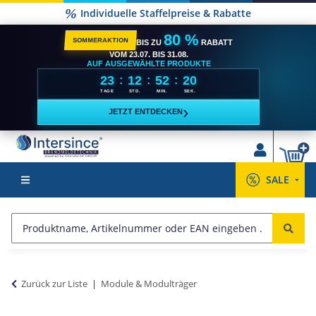
Individuelle Staffelpreise & Rabatte
80 %
SOMMERAKTION
BIS ZU
RABATT
VOM 23.07. BIS 31.08.
AUF AUSGEWÄHLTE PRODUKTE
23
12
52
20
:
:
:
TAGE
STD.
MIN.
SEK.
›
JETZT ENTDECKEN
SALE
Zurück zur Liste
Module & Modulträger