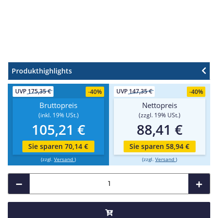
Produkthighlights
UVP
175,35 €
UVP
147,35 €
-
40%
-
40%
Bruttopreis
Nettopreis
(inkl. 19% USt.)
(zzgl. 19% USt.)
105,21 €
88,41 €
Sie sparen 70,14 €
Sie sparen 58,94 €
(zzgl.
Versand
)
(zzgl.
Versand
)