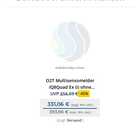
O2T Multisensomelder
IQ8Quad Ex (i) ohne
Trenner
UVP
656,59 €
-
40%
331,06 €
(zzgl. 19% USt.)
393,96 €
(inkl. 19% USt.)
(zzgl.
Versand
)