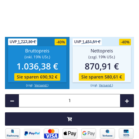
UVP
1,727,30 €
UVP
1.451,51 €
-
40%
-
40%
Bruttopreis
Nettopreis
(inkl. 19% USt.)
(zzgl. 19% USt.)
1.036,38 €
870,91 €
Sie sparen 690,92 €
Sie sparen 580,61 €
(zzgl.
Versand
)
(zzgl.
Versand
)