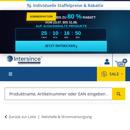
Versandkostenfrei ab 2500,- €**
80 %
SOMMERAKTION
BIS ZU
RABATT
VOM 23.07. BIS 31.08.
AUF AUSGEWÄHLTE PRODUKTE
25
10
16
49
:
:
:
TAGE
STD.
MIN.
SEK.
›
JETZT ENTDECKEN
SALE
Zurück zur Liste
Netzteile & Stromversorgung