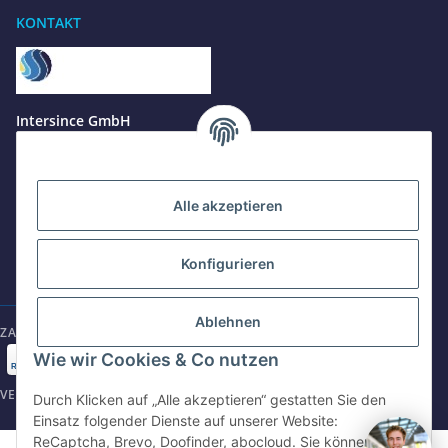
KONTAKT
Benötigen Sie Hilfe?
Wir sind gerne für Sie da
Jetzt anrufen
+49 8679 984969 - 0
Intersince GmbH
werktags Mo–Fr 8:30–17:00 Uhr
powered by Intersince Group
Wendelsteinstr. 31
84508 Burgkirchen a.d.Alz
WhatsApp
+49 162 5669885
Alle akzeptieren
+49 86799 84969 - 0
Mo-Fr: 8:30 - 17:00 Uhr
Konfigurieren
E-Mail schreiben
shop@intersince.de
shop@intersince.de
Ablehnen
ZAHLUNGSARTEN
Webseite besuchen
Wie wir Cookies & Co nutzen
www.intersince-group.de
VERSANDARTEN
Durch Klicken auf „Alle akzeptieren“ gestatten Sie den
Einsatz folgender Dienste auf unserer Website:
ReCaptcha, Brevo, Doofinder, abocloud. Sie können die
©2025 Intersince GmbH | powered by Intersince Group