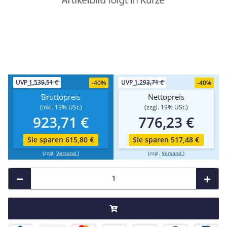
UVP
1,539,51 €
UVP
1.293,71 €
-
40%
-
40%
Bruttopreis
Nettopreis
(inkl. 19% USt.)
(zzgl. 19% USt.)
923,71 €
776,23 €
Sie sparen 615,80 €
Sie sparen 517,48 €
(zzgl.
Versand
)
(zzgl.
Versand
)