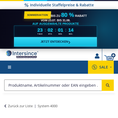
Individuelle Staffelpreise & Rabatte
80 %
SOMMERAKTION
BIS ZU
RABATT
VOM 23.07. BIS 31.08.
AUF AUSGEWÄHLTE PRODUKTE
23
02
01
14
:
:
:
TAGE
STD.
MIN.
SEK.
›
JETZT ENTDECKEN
SALE
Zurück zur Liste
System 4000