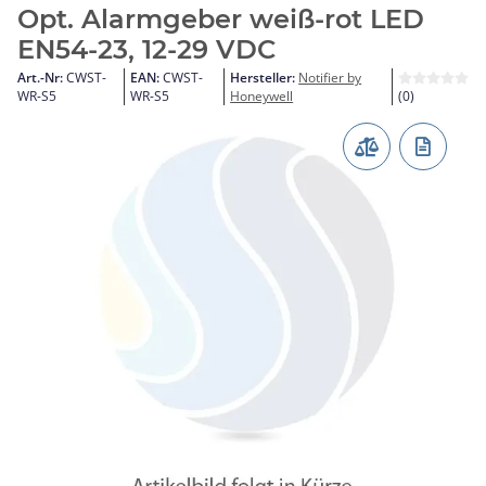
Opt. Alarmgeber weiß-rot LED
EN54-23, 12-29 VDC
Art.-Nr:
CWST-
EAN:
CWST-
Hersteller:
Notifier by
WR-S5
WR-S5
Honeywell
(0)