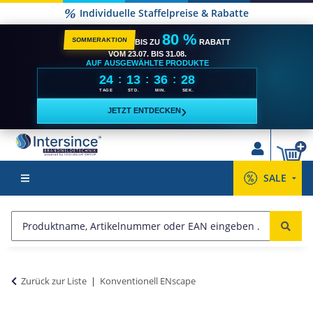
Individuelle Staffelpreise & Rabatte
80 %
SOMMERAKTION
BIS ZU
RABATT
VOM 23.07. BIS 31.08.
AUF AUSGEWÄHLTE PRODUKTE
24
13
36
27
:
:
:
TAGE
STD.
MIN.
SEK.
›
JETZT ENTDECKEN
SALE
Zurück zur Liste
Konventionell ENscape