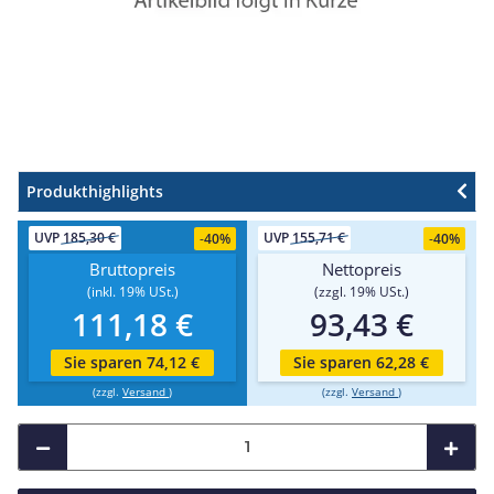
Produkthighlights
UVP
185,30 €
UVP
155,71 €
-
40%
-
40%
Bruttopreis
Nettopreis
(inkl. 19% USt.)
(zzgl. 19% USt.)
111,18 €
93,43 €
Sie sparen 74,12 €
Sie sparen 62,28 €
(zzgl.
Versand
)
(zzgl.
Versand
)