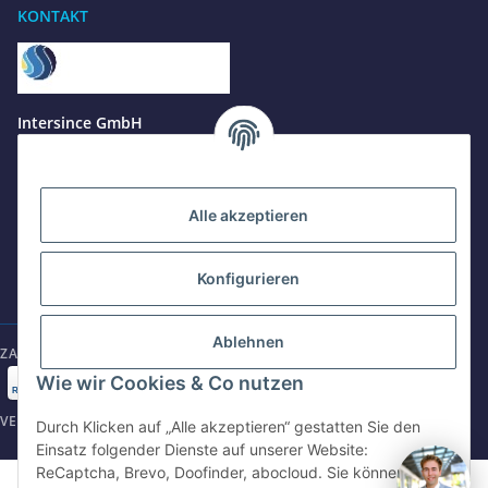
KONTAKT
Benötigen Sie Hilfe?
Wir sind gerne für Sie da
Jetzt anrufen
+49 8679 984969 - 0
Intersince GmbH
werktags Mo–Fr 8:30–17:00 Uhr
powered by Intersince Group
Wendelsteinstr. 31
84508 Burgkirchen a.d.Alz
WhatsApp
+49 162 5669885
Alle akzeptieren
+49 86799 84969 - 0
Mo-Fr: 8:30 - 17:00 Uhr
Konfigurieren
E-Mail schreiben
shop@intersince.de
shop@intersince.de
Ablehnen
ZAHLUNGSARTEN
Webseite besuchen
Wie wir Cookies & Co nutzen
www.intersince-group.de
VERSANDARTEN
Durch Klicken auf „Alle akzeptieren“ gestatten Sie den
Einsatz folgender Dienste auf unserer Website:
ReCaptcha, Brevo, Doofinder, abocloud. Sie können die
©2025 Intersince GmbH | powered by Intersince Group