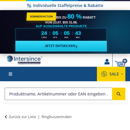
Individuelle Staffelpreise & Rabatte
80 %
SOMMERAKTION
BIS ZU
RABATT
VOM 23.07. BIS 31.08.
AUF AUSGEWÄHLTE PRODUKTE
24
05
05
42
:
:
:
TAGE
STD.
MIN.
SEK.
›
JETZT ENTDECKEN
SALE
Zurück zur Liste
Ringbuszentralen