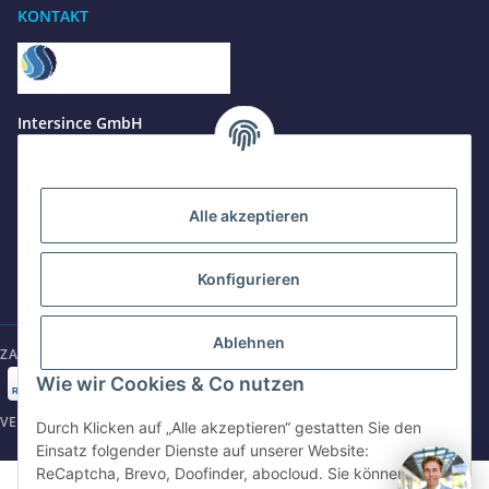
KONTAKT
Benötigen Sie Hilfe?
Wir sind gerne für Sie da
Jetzt anrufen
+49 8679 984969 - 0
Intersince GmbH
werktags Mo–Fr 8:30–17:00 Uhr
powered by Intersince Group
Wendelsteinstr. 31
84508 Burgkirchen a.d.Alz
WhatsApp
+49 162 5669885
Alle akzeptieren
+49 86799 84969 - 0
Mo-Fr: 8:30 - 17:00 Uhr
Konfigurieren
E-Mail schreiben
shop@intersince.de
shop@intersince.de
Ablehnen
ZAHLUNGSARTEN
Webseite besuchen
Wie wir Cookies & Co nutzen
www.intersince-group.de
VERSANDARTEN
Durch Klicken auf „Alle akzeptieren“ gestatten Sie den
Einsatz folgender Dienste auf unserer Website:
ReCaptcha, Brevo, Doofinder, abocloud. Sie können die
©2025 Intersince GmbH | powered by Intersince Group