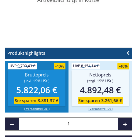
Produkthighlights
UVP
9,703,43 €
UVP
8.154,14 €
-
40%
-
40%
Bruttopreis
Nettopreis
(inkl. 19% USt.)
(zzgl. 19% USt.)
5.822,06 €
4.892,48 €
Sie sparen 3.881,37 €
Sie sparen 3.261,66 €
(
Versandfrei DE
)
(
Versandfrei DE
)