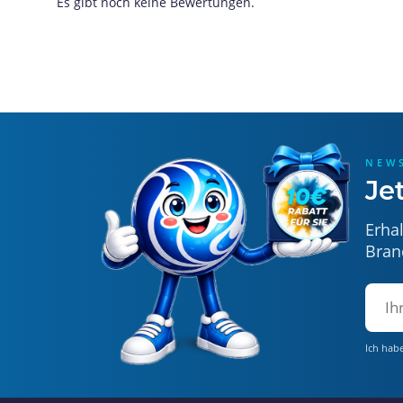
Es gibt noch keine Bewertungen.
NEW
Je
Erha
Bran
Ich hab