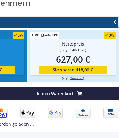
lnehmern
UVP
1.045,00 €
-
40%
-
40%
Nettopreis
(zzgl. 19% USt.)
627,00 €
€
Sie sparen 418,00 €
(zzgl.
Versand
)
In den Warenkorb
den geladen ...