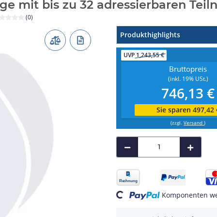
ge mit bis zu 32 adressierbaren Tei
(0)
Produkthighlights
UVP
1,243,55 €
Bruttopreis
(inkl. 19% USt.)
746,13 €
Sie sparen 497,42 
(zzgl.
Versand
)
Loading...
Komponenten wer