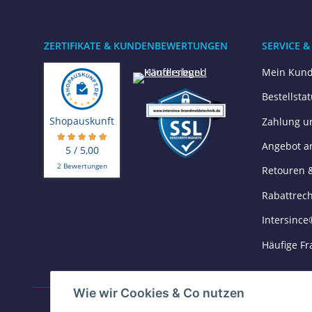
ZERTIFIKATE & KUNDENBEWERTUNGEN
SERVICE &
Mein Kund
Bestellsta
Shopauskunft
Zahlung u
Angebot a
5 / 5,00
2 Bewertungen
Retouren 
Rabattrec
Intersince
Häufige Fr
Wie wir Cookies & Co nutzen