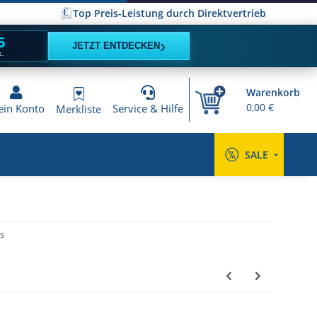
Top Preis-Leistung durch Direktvertrieb
5
›
JETZT ENTDECKEN
K.
Warenkorb
0,00 €
in Konto
Service & Hilfe
Merkliste
SALE
s