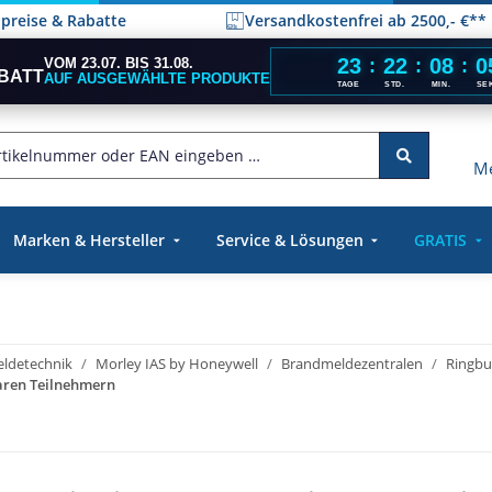
elpreise & Rabatte
Versandkostenfrei ab 2500,- €**
23
22
08
0
VOM 23.07. BIS 31.08.
:
:
:
BATT
AUF AUSGEWÄHLTE PRODUKTE
TAGE
STD.
MIN.
SE
Me
Marken & Hersteller
Service & Lösungen
GRATIS
ldetechnik
Morley IAS by Honeywell
Brandmeldezentralen
Ringbu
baren Teilnehmern