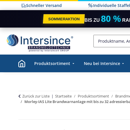
Schneller Versand
Individuelle Staff
80 %
SOMMERAKTION
BIS ZU
RA
Produktsortiment
Neu bei Intersince
Zurück zur Liste
Startseite
Produktsortiment
Brandme
Morley-IAS Lite Brandwarnanlage mit bis zu 32 adressier