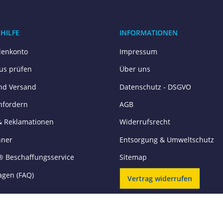
 HILFE
INFORMATIONEN
enkonto
Impressum
tus prüfen
Über uns
nd Versand
Datenschutz - DSGVO
nfordern
AGB
& Reklamationen
Widerrufsrecht
hner
Entsorgung & Umweltschutz
® Beschaffungsservice
Sitemap
agen (FAQ)
Vertrag widerrufen