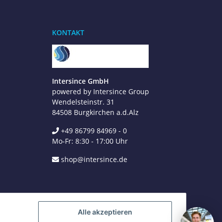
Benötigen Sie Hilfe?
Wir sind gerne für Sie da
KONTAKT
Jetzt anrufen
+49 8679 984969 - 0
werktags Mo–Fr 8:30–17:00 Uhr
Intersince GmbH
powered by Intersince Group
WhatsApp
+49 162 5669885
Wendelsteinstr. 31
84508 Burgkirchen a.d.Alz
+49 86799 84969 - 0
E-Mail schreiben
Mo-Fr: 8:30 - 17:00 Uhr
shop@intersince.de
shop@intersince.de
Webseite besuchen
www.intersince-group.de
Alle akzeptieren