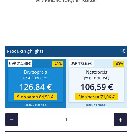
Produkthighlights
UVP
211,40 €
UVP
177,65 €
-
40%
-
40%
Bruttopreis
Nettopreis
(inkl. 19% USt.)
(zzgl. 19% USt.)
126,84 €
106,59 €
Sie sparen 84,56 €
Sie sparen 71,06 €
(zzgl.
Versand
)
(zzgl.
Versand
)