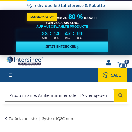
Individuelle Staffelpreise & Rabatte
80 %
SOMMERAKTION
BIS ZU
RABATT
VOM 23.07. BIS 31.08.
AUF AUSGEWÄHLTE PRODUKTE
23
14
47
19
:
:
:
TAGE
STD.
MIN.
SEK.
›
JETZT ENTDECKEN
SALE
Zurück zur Liste
System IQ8Control