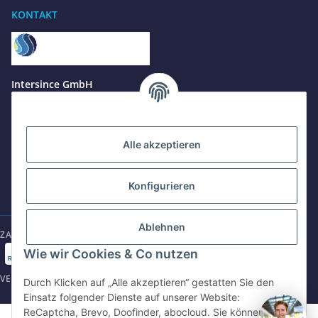
KONTAKT
Benötigen Sie Hilfe?
Wir sind gerne für Sie da
Jetzt anrufen
+49 8679 984969 - 0
Intersince GmbH
werktags Mo–Fr 8:30–17:00 Uhr
powered by Intersince Group
Wendelsteinstr. 31
84508 Burgkirchen a.d.Alz
WhatsApp
+49 162 5669885
Alle akzeptieren
+49 86799 84969 - 0
Mo-Fr: 8:30 - 17:00 Uhr
Konfigurieren
E-Mail schreiben
shop@intersince.de
shop@intersince.de
Ablehnen
ZAHLUNGSARTEN
Webseite besuchen
Wie wir Cookies & Co nutzen
www.intersince-group.de
VERSANDARTEN
Durch Klicken auf „Alle akzeptieren“ gestatten Sie den
Einsatz folgender Dienste auf unserer Website:
ReCaptcha, Brevo, Doofinder, abocloud. Sie können die
©2025 Intersince GmbH | powered by Intersince Group