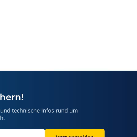
 Meldersystems durchgeführt werden.
Verwendung kann die Funktion des Sicherheitssystems
eine stabile, tragfähige Montagefläche und verwenden Sie
ch aus und ziehen Sie alle Schrauben und Gelenke fest,
hern!
nd Tragfähigkeit beeinträchtigen.
asten daran aufzuhängen.
ht des gesamten Systems standhalten.
 und technische Infos rund um
h.
rrosion. Ziehen Sie Schrauben bei Bedarf nach.
len Vorschriften.