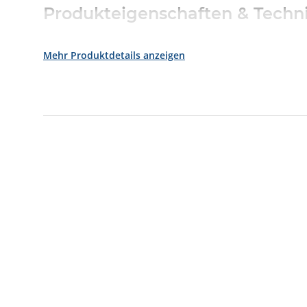
Produkteigenschaften & Techni
Artikelnummer:
783312
Mehr Produktdetails anzeigen
SKU:
783312
Produkt-UID:
300001218
Lieferumfang & Zubehör
1x Halterung für UniVario-Melder
Hinweis: Produktbilder können abweichen; Farbunterschi
Produktnamen sind Eigentum der jeweiligen Rechteinhab
Produktbezogene Warn- und Si
Dieses Produkt wurde gemäß der Allgemeinen Produktsiche
zusätzliche gesetzlich vorgeschriebene Informationen erf
bestimmungsgemäßem Gebrauch sämtliche Sicherheitsanf
Alle sicherheitsrelevanten Informationen werden von uns
Bei Fragen oder weiterführenden Informationen können Si