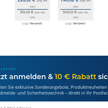
(zzgl. 19%
(zzgl. 19%
USt.)
USt.)
351,43 €
940,12 €
(inkl. 19%
(inkl. 19%
personal unter Beachtung der Installationsanleitung des gesamten
USt.)
USt.)
en vorgesehenen UniVario Industrie-Flammenmelder. Jede andere 
(zzgl.
Versand
)
(zzgl.
Versand
)
ühren.
tungen des Melders und des Sockels (Art.-Nr. 783313). Wählen Sie 
Melder. Richten Sie den Melder präzise auf den Überwachungsberei
SLETTER
tzt anmelden &
10 € Rabatt
sic
lterung vor (z. B. Bohren, Schweißen). Dies kann die Stabilität u
ekte als den dafür vorgesehenen Melder zu befestigen oder um L
en oder ungeeigneten Oberflächen. Die Befestigung muss dem Gewic
lten Sie exklusive Sonderangebote, Produktneuheiten
dmelde- und Sicherheitstechnik – direkt in Ihr Postfac
 mindestens einmal jährlich auf festen Sitz, Beschädigung oder Ko
uer fachgerecht als Metallschrott gemäß den lokalen und nationa