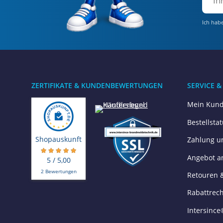
Ich hab
ZERTIFIKATE & KUNDENBEWERTUNGEN
SERVICE &
Mein Kund
Bestellsta
Shopauskunft
Zahlung u
Angebot a
5 / 5,00
2 Bewertungen
Retouren 
Rabattrec
Intersince