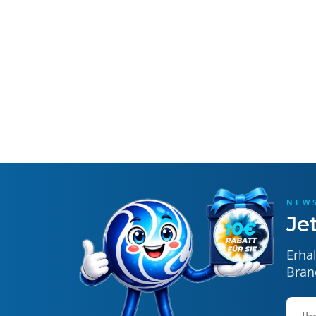
Allgemeine Sicherheitshinweise
Die Installation darf nur von qualifiziertem Fach
Verwenden Sie die Halterung ausschließlich für d
beeinträchtigen und zum Herabfallen von Teilen f
Anleitung für die sichere Verwendung
Lesen Sie vor der Montage die vollständigen Anlei
geeignetes Befestigungsmaterial.
Montieren Sie die Halterung, den Sockel und den 
um einen sicheren Halt zu gewährleisten.
Warnhinweise zu vorhersehbarem Missbrauch
NEW
Je
Nehmen Sie keine baulichen Veränderungen an der Ha
Verwenden Sie die Halterung nicht, um andere Obj
Installieren Sie die Halterung nicht auf instabil
Erha
Bran
Wartung und Entsorgung
Überprüfen Sie die Halterung und ihre Befestigung
Entsorgen Sie das Produkt am Ende seiner Lebensda