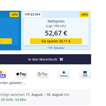
UVP
87,78 €
-
40%
-
40%
Nettopreis
(zzgl. 19% USt.)
52,67 €
€
Sie sparen 35,11 €
(zzgl.
Versand
)
In den Warenkorb
den geladen ...
erfolgt zwischen
17. August – 18. August
bei
43 Stdn. 54 Min.