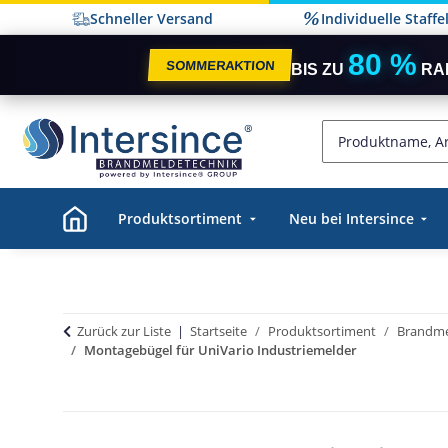
Schneller Versand
Individuelle Staff
80 %
SOMMERAKTION
BIS ZU
RA
Produktsortiment
Neu bei Intersince
Zurück zur Liste
Startseite
Produktsortiment
Brandme
Montagebügel für UniVario Industriemelder