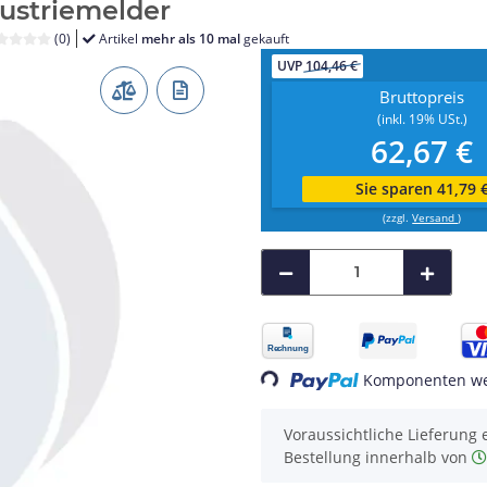
ustriemelder
(0)
Artikel
mehr als 10 mal
gekauft
UVP
104,46 €
Bruttopreis
(inkl. 19% USt.)
62,67 €
Sie sparen 41,79 
(zzgl.
Versand
)
Komponenten wer
Loading...
Voraussichtliche Lieferung 
Bestellung innerhalb von