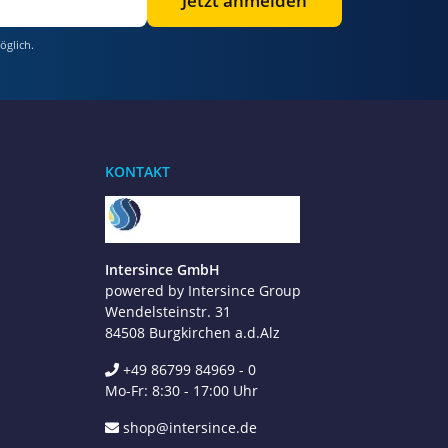
Jetzt anmelden
öglich.
Benötigen Sie Hilfe?
Wir sind gerne für Sie da
KONTAKT
Jetzt anrufen
+49 8679 984969 - 0
werktags Mo–Fr 8:30–17:00 Uhr
Intersince GmbH
powered by Intersince Group
WhatsApp
+49 162 5669885
Wendelsteinstr. 31
84508 Burgkirchen a.d.Alz
+49 86799 84969 - 0
E-Mail schreiben
Mo-Fr: 8:30 - 17:00 Uhr
shop@intersince.de
shop@intersince.de