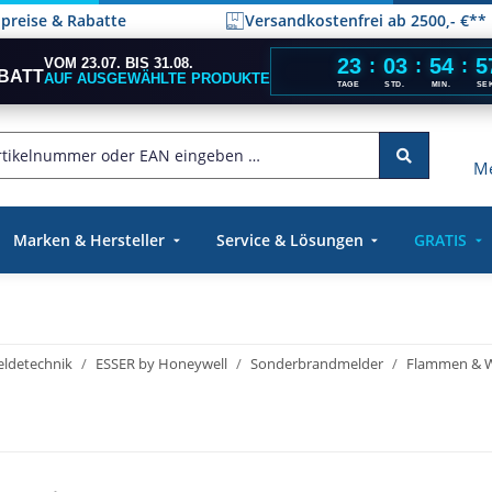
elpreise & Rabatte
Versandkostenfrei ab 2500,- €**
23
03
54
5
VOM 23.07. BIS 31.08.
:
:
:
BATT
AUF AUSGEWÄHLTE PRODUKTE
TAGE
STD.
MIN.
SE
Me
Marken & Hersteller
Service & Lösungen
GRATIS
ldetechnik
ESSER by Honeywell
Sonderbrandmelder
Flammen & 