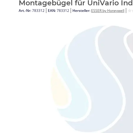
Montagebügel für UniVario Ind
Art.-Nr:
783312
EAN:
783312
Hersteller:
ESSER by Honeywell