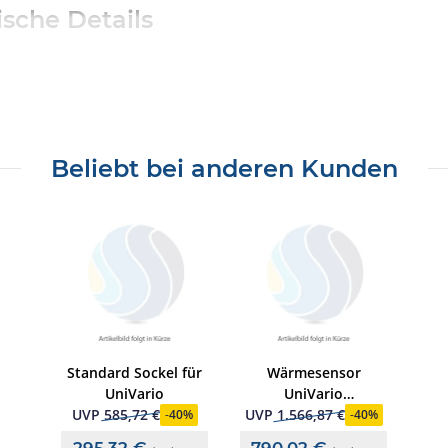
sche Details
Beliebt bei anderen Kunden
ede sind möglich. Zubehör und Dekoration sind, sofern nicht ang
er und dienen ausschließlich der Darstellung und Beschreibung d
cherheitshinweise
rheitsrichtlinie (GPSR) sowie auf Grundlage einer sorgfältigen Ris
orderlich sind, haben wir diese in der Produktbeschreibung hinterle
orderungen und benötigt daher keine spezielle Kennzeichnung n
Standard Sockel für
Wärmesensor
UniVario
UniVario
 regelmäßig überprüft, aktualisiert und im Einklang mit den geset
WMX5000.ESSER
UVP
585,72 €
UVP
1.566,87 €
-
40%
-
40%
e sich gerne per E-Mail an uns oder direkt an den Hersteller wen
295,32 €
790,02 €